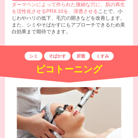
ダーマペンによって作られた微細な穴に、肌の再生
を活性化させるPRX-33を、浸透させる
ことで、小
じわやハリの低下、毛穴の開きなどを改善します。
また、シミやそばかすにもアプローチできるため美
白効果まで期待できます。
シミ
そばかす
肝斑
くすみ
ピコトーニング