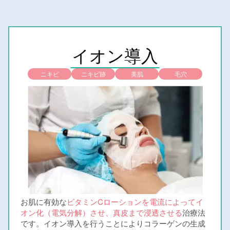
イオン導入
ニキビ
ニキビ跡
美肌
毛穴
お肌に有効な
ビタミンCローションを電流によってイ
オン化（電気分解）させ、真皮まで浸透させる
治療法
です。イオン導入を行うことによりコラーゲンの生成