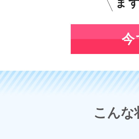
ま
今
こんな