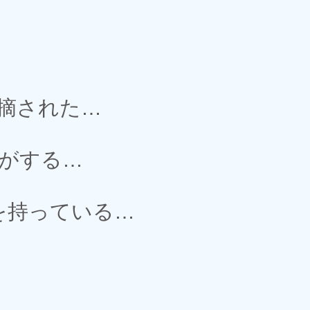
摘された…
がする…
を持っている…