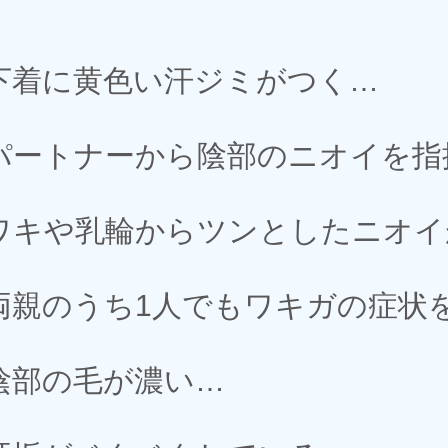
下着に黄色い汗ジミがつく…
パートナーから陰部のニオイを指
ワキや乳輪からツンとしたニオイ
両親のうち1人でもワキガの症状
陰部の毛が濃い…