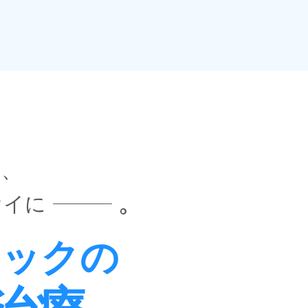
い、
オイに
ニックの