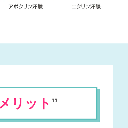
のメリット
”