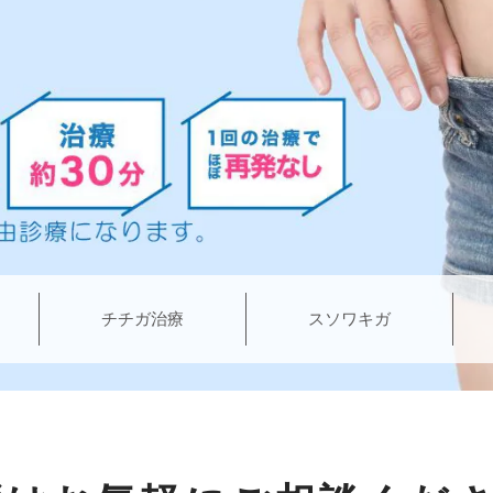
チチガ治療
スソワキガ