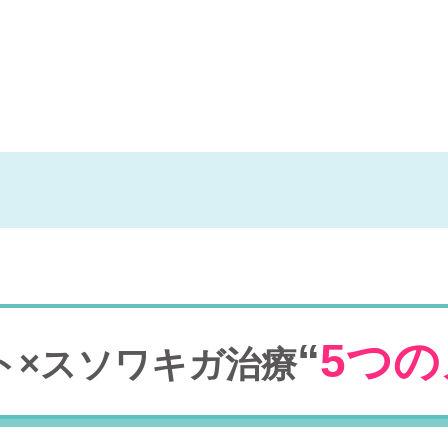
“
5つ
ト×スソワキガ治療