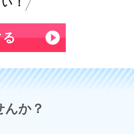
さい！
する
せんか？