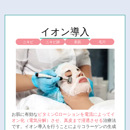
イオン導入
ニキビ
ニキビ跡
美肌
毛穴
お肌に有効な
ビタミンCローションを電流によってイ
オン化（電気分解）させ、真皮まで浸透させる
治療法
です。イオン導入を行うことによりコラーゲンの生成