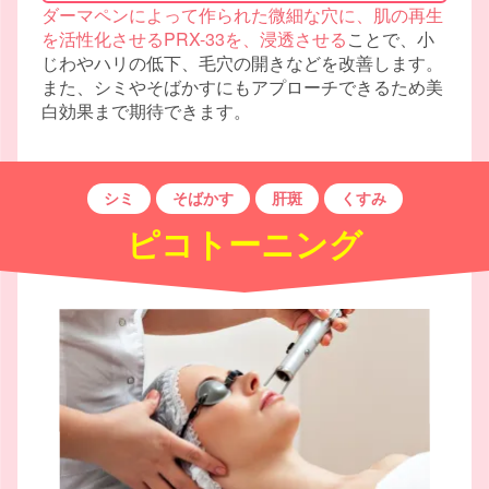
ダーマペンによって作られた微細な穴に、肌の再生
を活性化させるPRX-33を、浸透させる
ことで、小
じわやハリの低下、毛穴の開きなどを改善します。
また、シミやそばかすにもアプローチできるため美
白効果まで期待できます。
シミ
そばかす
肝斑
くすみ
ピコトーニング