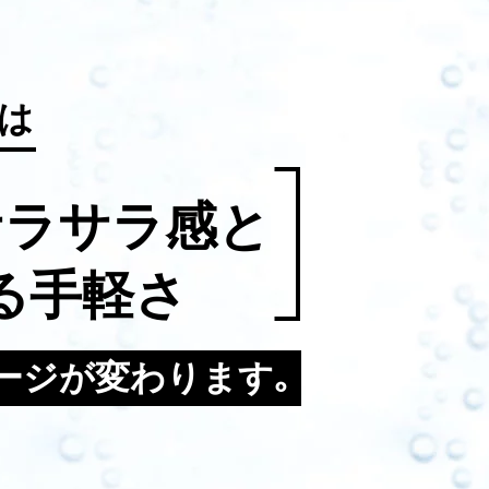
は
サラサラ感と
る手軽さ
ージが変わります｡