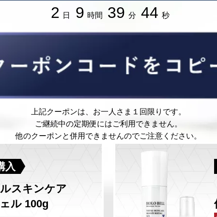
2
9
39
42
日
時間
分
秒
上記クーポンは、お一人さま１回限りです。
ご継続中の定期便にはご利用できません。
他のクーポンと併用できませんのでご注意ください。
購入
タルスキンケア
ル 100g