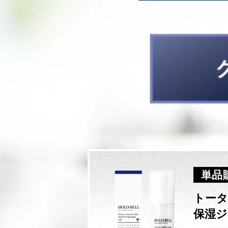
単品
トー
保湿ジェ