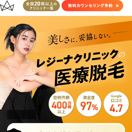
レ
ジ
ー
ナ
ク
リ
ニ
ッ
ク
医
療
脱
毛