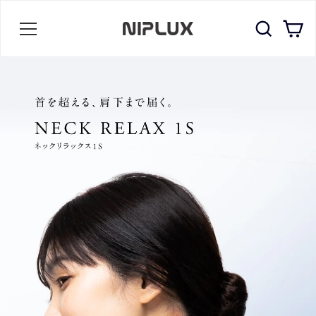
コ
ン
検索
カ
テ
ン
ツ
に
ス
キ
ッ
プ
す
る