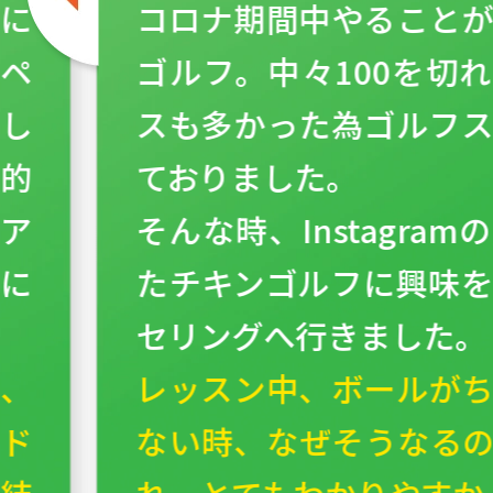
に
コロナ期間中やること
ンペ
ゴルフ。中々100を切
し
スも多かった為ゴルフ
的
ておりました。
のア
そんな時、Instagra
に
たチキンゴルフに興味
セリングへ行きました。
、
レッスン中、ボールが
ド
ない時、なぜそうなる
結
れ、とてもわかりやすか