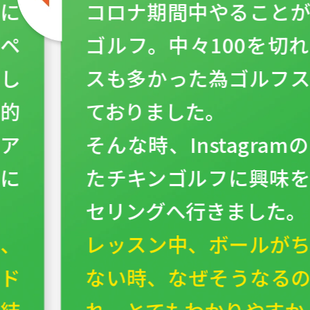
に
コロナ期間中やること
ンペ
ゴルフ。中々100を切
し
スも多かった為ゴルフ
的
ておりました。
のア
そんな時、Instagra
に
たチキンゴルフに興味
セリングへ行きました。
、
レッスン中、ボールが
ド
ない時、なぜそうなる
結
れ、とてもわかりやすか