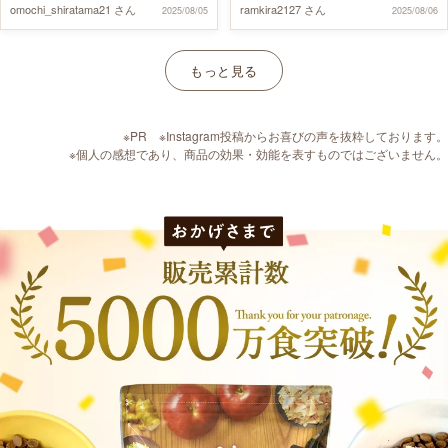
き #ブルーカラー #水色界隈 #天使界
ー #dog #安定の可愛さ #かわいこち
omochi_shiratama21 さん
ramkira2127 さん
2025/08/05
2025/08/06
良くなくて どうしたもんか🤔💭と飼
ルが ドッグフードを 朝、なかなかす
隈 #寒色系 #青色が好き #PR #うま
ゃん #🐩 #いぬばか部 #らむね記録
い主も悩んでいたんだけど、 うまか
んなりと食べなくなって 気になって
か #うまかドッグフード #お気に入
はパクパク食べていて👏🏻🩷 ⁡ うまか
たところ 「うまか」をリピさせて頂
りリピごはん #犬猫すこやか本舗
もっと見る
きっかけに他のごはんやおやつにも
いて 悩みは即解決(笑) 何もトッピン
目を向けてくれるようになった印象
グせずに パクパク食べてくれて 「う
があったので 今回 #お気に入りリピ
まか」の凄さに感動しました🥺 そし
ごはん お願いしました🫶🏻✨ ⁡ 国産
て 💩の少なさに今回も感動✨✨ ・ 酷
※PR ※Instagram投稿からお喜びの声を抜粋しております。
無添加でオイルコーティングされて
暑の今年‼️ 美味しいご飯を沢山食べ
※個人の感想であり、商品の効果・効能を表すものではございません。
ないところが 飼い主のお気に入りポ
て この夏を乗り切ろうね☀️ ・ #うま
イント！ ⁡ 試してみてね👀✨ #うまか
か #うまかドッグフード #お気に入
#うまかドッグフード #お気に入りリ
りリピご飯 #ドッグフード #華ちゃ
ピごはん #pr
ん犬猫すこやか本舗 #華ちゃん ・
#chihuahua #chihuahuas
#chihuahualove
#chihuahuasofinstagram #チワワ #
チワワ部 #ロングコートチワワ #極
小チワワ #犬バカ部 #いぬすたぐら
む #犬の生活が第一 #犬のいる暮ら
し #ドッグフード #犬のご飯 #りとる
ほっぷっ子 #りとるほっぷ