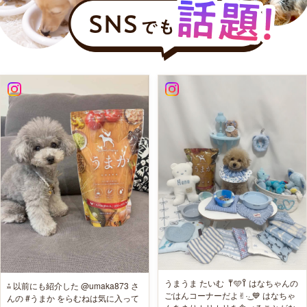
うまうま たいむ ‎ 𐩢🩵𐩺 はなちゃんの
⁂ 以前にも紹介した @umaka873 さ
ごはんコーナーだよ✌︎·͜· 💙 はなちゃ
んの #うまか をらむねは気に入って