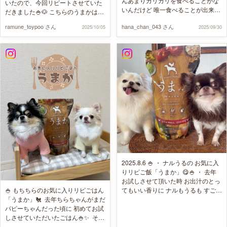
んあまりカリカリを食べることがな
いたので、今回リピートさせていた
いんだけど 唯一食べることが出来た
だきました🍚🐶 こちらのうまかは袋
フード @umaka873 さんをリピごは
をあけた瞬間からかいぬしも食欲を
ramune_toypoo さん
hana_chan_043 さん
んしたよ🍚🔁 袋開けた瞬間カツオの
2025/10/05
2025/09/30
そそられるような美味しい香りがす
いい香り🐟🌊 ヒューマングレードで
るんです💕おかげでらむねはあげる
着色料も小麦グルテンも🆓🩵 そし
前からそわそわ…と言うか欲しすぎ
て、ノンオイルコーティング🥹 1粒
て固まってる🤣（2pic） そして…も
ずつ食べたい時もあるみたいで、素
ちろん爆食🫶 いい音たてて勢いよく
手で触るんだけど ほんとにサラサラ
食べてました😋おいしかったね〜🧡
でドックーフード触った後のベタつ
（3.4pic） ちなみに食べ終わった後
き感ないよ👍🏻 はなちゃん ご飯やお
なんて、まだないか探してましたよ
やつでも食べたくないのはお肉・お
🤣（5pic） そんならむねのリピごは
魚に関わらず 興味ないのはすぐフイ
んである… 📍『うまか』とは📍 人間
ってしてその場からいなくなるの😟
が安心・安全に食べられる原料で、
💭 ※イベントなどの試食コーナーで
愛犬に「うまか！（博多弁で美味し
も、すぐに食べてくれる事ほぼなし
い、の意味）」と思ってもらえるご
😭 ただ、うまかだけは違くて初めて
はんを目指して作られているそうで
食べる時もすぐ食べたし 唯一ごはん
す🍚✨ （ちなみに人間さんも食べれ
2025.8.6 🍚 ・ ナルうるの お気に入
として完食してくれるフード🥹🍚💗
るそう😳） さらに詳しくはプレミア
りリピご飯「うまか」😋🍚 ・ 去年
#トイプードル #といぷーどる #とい
ムドッグフードうまかの公式アカウ
お試しさせて頂いた時 お出汁のとっ
ぷ #ティーカッププードル #dog
ント（ @umaka873 ）のプロフィー
🍚 もちちらのお気に入りリピごはん
てもいい香りに ナルもうるも すごい
#doglover #いぬすたぐらむ #いぬの
ルURLからチェックしてね🔍✨ ⁂ #う
「うまか」🐔 ⁡ 去年ちらちゃんがまだ
食いつきで(笑) とにかく 美味しそう
きもち #といぷ #といぷーどる #ヲタ
まか #うまかドッグフード #お気に
パピーちゃんだった頃に 初めてお試
にパクパク食べてくれて感動🥺 そし
活 #推し #推し事グッズ #推し活 #韓
入りリピごはん#PR ⁂ #toypoodle #
しさせていただいたごはん🍚✨ ⁡ その
て何と言っても 💩の少なさに感動で
国っぽ #カフェ #みずいろ #水色が好
トイプードル #トイプードルシルバ
頃はちらちゃんのご飯の食いつきが
した🥺 ・ 最近は暑さもあってか ナ