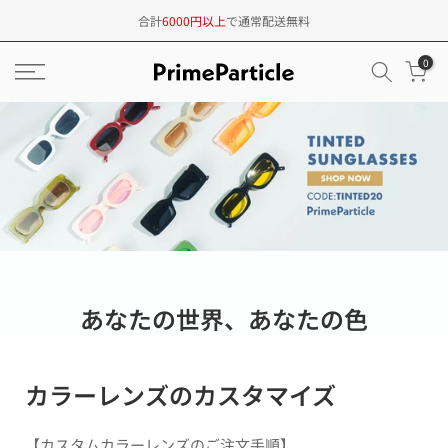
コ
合計
6000円以上
で通常配送無料
ン
0
テ
ン
ツ
へ
ス
キ
ッ
プ
あなたの世界、あなたの色
カラーレンズのカスタマイズ
【カスタムカラーレンズのご注文手順】