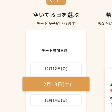
STEP 1
空いてる日を選ぶ
希
デートが予約されます
あなた