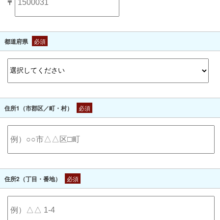
〒
都道府県
必須
住所1（市郡区／町・村）
必須
住所2（丁目・番地）
必須