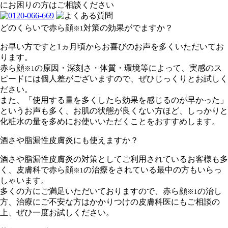
どのくらいで赤ら顔
対策の効果がでますか？
※1
お早い方ですと1ヵ月頃からお喜びのお声を多くいただいてお
ります。
赤ら顔
の原因・深刻さ・体質・環境等によって、実感のス
※1
ピードには個人差がございますので、ぜひじっくりとお試しく
ださい。
また、「使用する量を多くしたら効果を感じるのが早かった」
というお声も多く、お肌の状態が良くない方ほど、しっかりと
化粧水の量を多めにお使いいただくことをおすすめします。
酒さや脂漏性皮膚炎にも使えますか？
酒さや脂漏性皮膚炎の対策としてご利用されているお客様も多
く、皮膚科で赤ら顔
の治療をされている最中の方もいらっ
※1
しゃいます。
多くの方にご満足いただいておりますので、赤ら顔
の治し
※1
方、治療にご不安な方はかかりつけの皮膚科医にもご相談の
上、ぜひ一度お試しください。