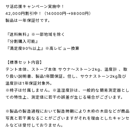
サ活応援キャンペーン実施中！
42,000円割引中！（140000円→98000円）
製品は一年保証付です。
『送料無料』※一部地域を除く
『分割購入可能』
『満足度90％以上』※高レビュー換算
【標準セット内容】
テント本体、ストーブ本体 サウナ〜ストーン2kg、温度計 、取
り扱い説明書、製品1年間保証。但し、サウナストーン2kg及び
温度計は1年保証対象外。
※椅子は付属しません。※温湿度計は、一般的な簡易測定器とし
ての特性上、測定値に若干の誤差が生じる場合がございます。
※製品の製造過程において製造時期により木枠の木目などが商品
写真と若干異なることがございますがそれを理由としたキャンセ
ルなどは受付しておりません。