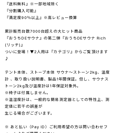
『送料無料』※一部地域除く
『分割購入可能』
『満足度90％以上』※高レビュー換算
累計販売台数7000台超えの大ヒット商品
『おうちDEサウナ』の第二弾『おうちDEサウナ Rich
(リッチ)』
ついに登場！▼2人用は『カテゴリ』からご覧頂けます
♪
テント本体、ストーブ本体 サウナ〜ストーン2kg、温度
計 、取り扱い説明書、製品1年間保証。但し、サウナス
トーン2kg及び温度計は1年保証対象外。
※椅子は付属しません。
※温湿度計は、一般的な簡易測定器としての特性上、測
定値に若干の誤差が
生じる場合がございます。
※ あと払い（Pay ID）ご利用希望の方は問い合わせフ