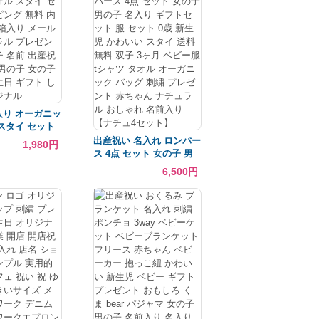
生 プレゼント 実用的
い 誕生日 卒園
品 子ども 幼稚
小学校 卒部 記
転勤 お返し 内
 先生 プレゼン
結婚式 引き出物
的 子ども
入り オーガニッ
 スタイ セット
 無料 内祝 名
出産祝い 名入れ ロンパー
1,980円
り メール便 ナ
ス 4点 セット 女の子 男
プレゼント ハン
の子 名入り ギフトセット
6,500円
 出産祝い お祝
服 セット 0歳 新生児 か
 女の子 ベビー
わいい スタイ 送料無料
ト し 入学 オ
双子 3ヶ月 ベビー服 tシ
ャツ タオル オーガニック
バッグ 刺繍 プレゼント
赤ちゃん ナチュラル おし
ゃれ 名前入り 【ナチュ4
セット】