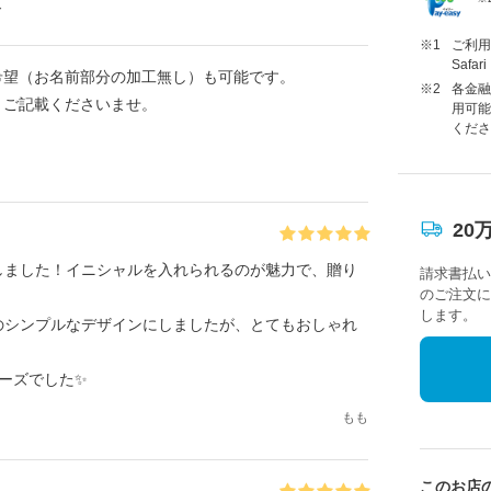
ド
※1
ご利用に
Saf
希望（お名前部分の加工無し）も可能です。
※2
各金融
とご記載くださいませ。
用可能
くださ
20
しました！イニシャルを入れられるのが魅力で、贈り
請求書払い
のご注文に
します。
のシンプルなデザインにしましたが、とてもおしゃれ
ーズでした✨
もも
このお店の人