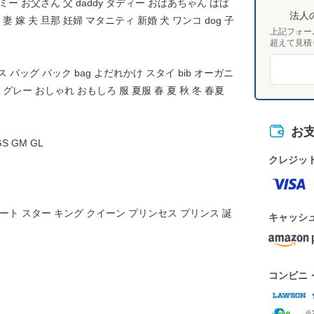
マミー お父さん 父 daddy ダディー おばあちゃん ばば
法人
妻 嫁 夫 旦那 妊婦 マタニティ 新婚 犬 ワンコ dog 子
上記フォー
超えて見積
 バッグ バック bag よだれかけ スタイ bib オーガニ
グレー おしゃれ おもしろ 服 夏服 春 夏 秋 冬 春夏
お
 GS GM GL
クレジッ
ル ハート スター キング クイーン プリンセス プリンス 誕
キャッシ
コンビニ
※