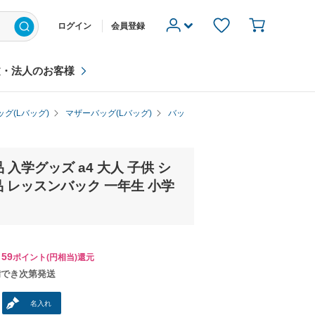
ログイン
会員登録
文・法人のお客様
グ(Lバッグ)
マザーバッグ(Lバッグ)
バッ
 入学グッズ a4 大人 子供 シ
品 レッスンバック 一年生 小学
59
ポイント(円相当)還元
備でき次第発送
名入れ