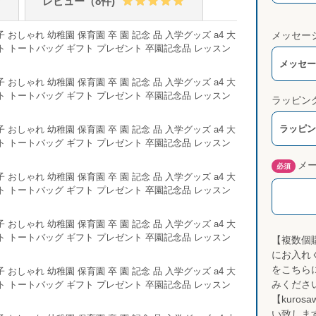
け
レビュー（8件)
メッセー
メッセー
ラッピン
ラッピン
メ
必須
【複数個
にお入れ
をこちら
みくださ
【kurosa
い致しま