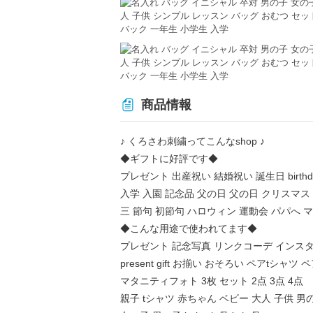
商品情報
♪ くろさわ刺繍ってこんなshop ♪
◆ギフトに好評です◆
プレゼント 出産祝い 結婚祝い 誕生日 birth
入学 入園 記念品 父の日 父の日 クリスマス
三 節句 初節句 ハロウィン 運動会 パパへ 
◆こんな用途で使われてます◆
プレゼント 記念写真 リンクコーデ インスタ
present gift お揃い おそろい ペアt
マタニティフォト 3枚 セット 2点 3点 4点
親子 tシャツ 赤ちゃん ベビー 大人 子供 男の子 