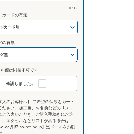
0 / 12
ジカードの有無
ジカード無
グの有無
グ無
ール便は同梱不可です
確認しました。
購入のお客様へ】 ご希望の個数をカート
ください。加工色、お名前などのリスト
にご入力いただき、ご購入手続きにお進
い。エクセルなどリストがある場合は
wa-ec@jf7.so-net.ne.jp】迄メールをお願
す。