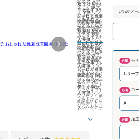
LINEやメ
モ
必須
1.リー
ロ
必須
A
加
必須