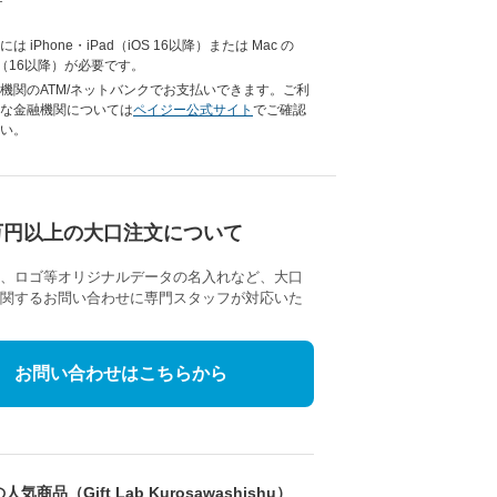
は iPhone・iPad（iOS 16以降）または Mac の
ari（16以降）が必要です。
機関のATM/ネットバンクでお支払いできます。ご利
な金融機関については
ペイジー公式サイト
でご確認
い。
万円以上の大口注文について
、ロゴ等オリジナルデータの名入れなど、大口
関するお問い合わせに専門スタッフが対応いた
お問い合わせはこちらから
気商品（Gift Lab Kurosawashishu）