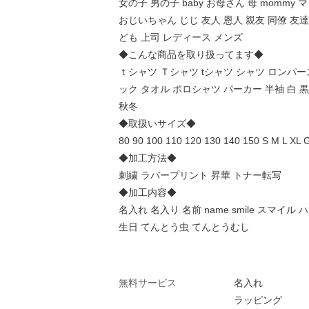
女の子 男の子 baby お母さん 母 mommy 
おじいちゃん じじ 友人 恩人 親友 同僚 友達 
ども 上司 レディース メンズ
◆こんな商品を取り扱ってます◆
ｔシャツ Ｔシャツ tシャツ シャツ ロンパース
ック タオル ポロシャツ パーカー 半袖 白 黒 
秋冬
◆取扱いサイズ◆
80 90 100 110 120 130 140 150 S M L XL
◆加工方法◆
刺繍 ラバープリント 昇華 トナー転写
◆加工内容◆
名入れ 名入り 名前 name smile スマイ
生日 てんとう虫 てんとうむし
無料サービス
名入れ
ラッピング