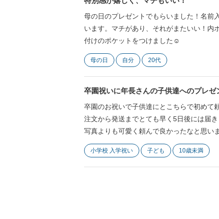
特別感が嬉しく、マチもいい！
母の日のプレゼントでもらいました！名前
います。マチがあり、それがまたいい！内ポ
付けのポケットをつけました☺️
母の日
自分
20代
卒園祝いに年長さんの子供達へのプレゼ
卒園のお祝いで子供達にとこちらで初めて
注文から発送までとても早く5日後には届き
写真よりも可愛く頼んで良かったなと思い
小学校 入学祝い
子ども
10歳未満