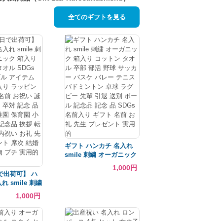
全てのギフトを見る
ギフト ハンカチ 名入れ
smile 刺繍 オーガニック
箱入り コットン タオル
1,000円
卒部 部活 野球 サッカー
で出荷可】 ハ
バスケ バレー テニス バ
れ smile 刺繍
ドミントン 卓球 ラグビー
ク 箱入り コッ
1,000円
先輩 引退 送別 ボール 記
 SDGs サステ
念品 記念 品 SDGs 名前
イテム 内祝 名
入り ギフト 名前 お礼 先
ッピング ギフト