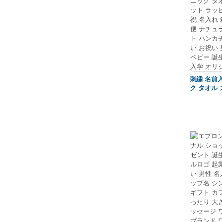
名前 お祝
卒対 記念 
園 保育園 
念品 挨拶 
祝い お礼
ト 席次 
プチ 実用
刺繍 名前
ク タオル
ラッピング
入れ 箱入
チュラル 
カチ 名前
い 男の子
誕生日 ギフ
リジナル