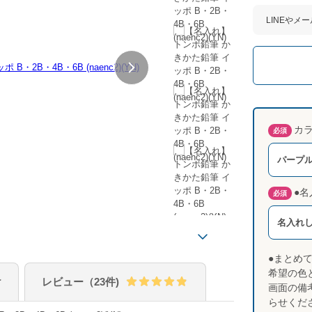
LINEやメ
カ
必須
パープル系
●
必須
名入れ
●まとめ
希望の色
け
レビュー（23件)
画面の備
らせくだ