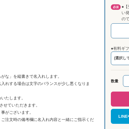
●
必須
い
の
。
●有料ギ
(選択し
らがな」を縦書きで名入れします。
数量
名入れする場合は文字のバランスが少し悪くなりま
めいたします。
させていただきます。
く事がございます。
LI
、ご注文時の備考欄に名入れ内容と一緒にご指示くだ