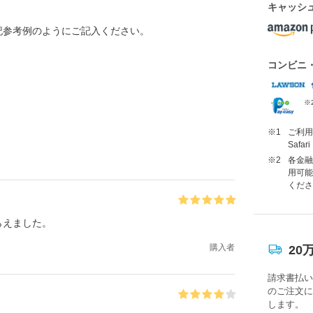
キャッシ
記参考例のようにご記入ください。
コンビニ
※
※1
ご利用に
Saf
※2
各金融
用可能
くださ
らえました。
購入者
20
請求書払い
のご注文に
します。