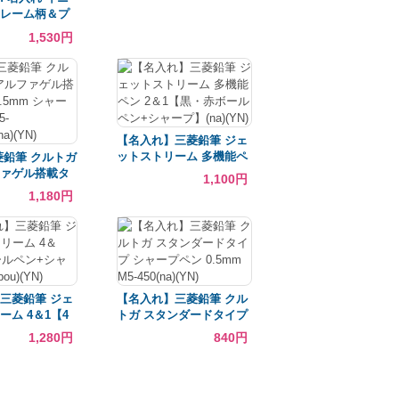
レーム柄＆プ
ッピング ジェ
1,530円
ーム4&1 限定
鉛筆 MSXE5-
ピネスカラー 限
ー ギフト 記念
 卒業祝 誕生日
aky)(YN)
【名入れ】三菱鉛筆 ジェ
ットストリーム 多機能ペ
菱鉛筆 クルトガ
ン 2＆1【黒・赤ボールペ
ァゲル搭載タ
1,100円
ン+シャープ】(na)(YN)
mm シャープペ
1,180円
GG1P(na)
三菱鉛筆 ジェ
【名入れ】三菱鉛筆 クル
ーム 4＆1【4
トガ スタンダードタイプ
ン+シャープ】
シャープペン 0.5mm M5-
1,280円
840円
N)
450(na)(YN)