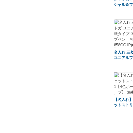
シャル＆フ
チギフトラ
ットストリ
カラー 三菱
1000 ハ
定復刻カラ
品 入学祝
プレゼント(n
名入れ 三
ユニアルフ
イプ 0.5
ン M5-858
(YN)
【名入れ】
ットストリ
色ボールペ
(nabou)(Y