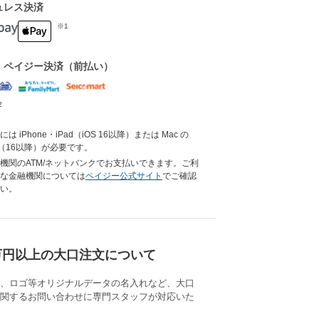
ュレス決済
※1
・ペイジー決済（前払い）
2
は iPhone・iPad（iOS 16以降）または Mac の
ari（16以降）が必要です。
機関のATM/ネットバンクでお支払いできます。ご利
な金融機関については
ペイジー公式サイト
でご確認
い。
万円以上の大口注文について
、ロゴ等オリジナルデータの名入れなど、大口
関するお問い合わせに専門スタッフが対応いた