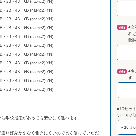
●
必須
れ
微
●
必須
す
●10セ
シールが
から学校指定があっても安心して選べます。
▼10セ
で選り好みが少なく飽きにくいので長く使っていただ