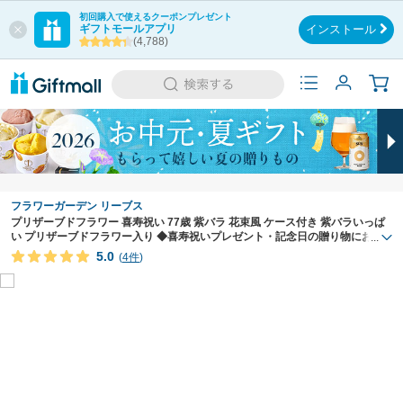
初回購入で使えるクーポンプレゼント
ギフトモールアプリ
インストール
(4,788)
フラワーガーデン リーブス
プリザーブドフラワー 喜寿祝い 77歳 紫バラ 花束風 ケース付き 紫バラいっぱ
い プリザーブドフラワー入り ◆喜寿祝いプレゼント・記念日の贈り物におす
...
すめのフラワーギフト
5.0
(
4件
)