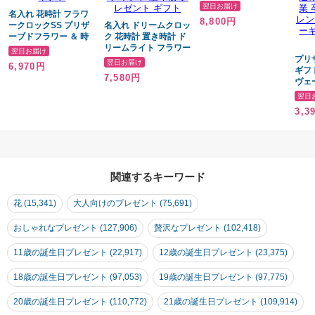
モンド プロポーズ 美
翌日お届け
名入れ 花時計 フラワ
女と野獣 結婚記念日
8,800円
ークロックSS プリザ
名入れ ドリームクロッ
誕生日プレゼント プリ
ーブドフラワー ＆ 時
ク 花時計 置き時計 ド
ザーブドフラワー 名前
計 クロック 女性 結婚
リームライト フラワー
入り プレゼント ギフ
翌日お届け
祝い ウエディングギフ
花 アートフラワー シ
ト ラッピング プレゼ
プリ
翌日お届け
6,970円
ト 母親 プレゼント 還
ルクフラワー 時計 お
ント ギフト
ギフ
7,580円
暦 退職 感謝 御礼 花時
しゃれ 可愛い 母親 ウ
ヴェ
計 置時計 彼女 奥さん
エディング 結婚 結婚
日プ
翌日
妻 母親 お母さん 祖母
記念日 結婚祝い 還暦
友達 
3,3
おばあちゃん 贈り物
古希 米寿 金婚 銀婚 女
ッセ
ギフト プレゼント 無
性 彼女 奥さん 妻 母親
イズ
料ラッピング&メッセ
お母さん 祖母 おばあ
祝い 
ージカード ギフト
ちゃん 名前入り メッ
女性 
セージ入り ギフト 贈
還暦 
り物 プレゼント ギフ
寿 
関連するキーワード
ト
周年
銀婚
花 (15,341)
大人向けのプレゼント (75,691)
い 送
ラワ
おしゃれなプレゼント (127,906)
贅沢なプレゼント (102,418)
フラ
母の
11歳の誕生日プレゼント (22,917)
12歳の誕生日プレゼント (23,375)
18歳の誕生日プレゼント (97,053)
19歳の誕生日プレゼント (97,775)
20歳の誕生日プレゼント (110,772)
21歳の誕生日プレゼント (109,914)