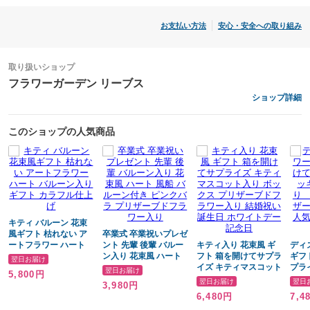
ラッピングしてのお届けとなります
お支払い方法
安心・安全への取り組み
◆写真はイメージです
取り扱いショップ
フラワーガーデン リーブス
メッセージについて
ショップ詳細
◆メッセージカードは有料にてお付け致します
商品オプション欄にてメッセージカード希望しますを
このショップの人気商品
選択の後、メッセージ入力欄にご入力下さい
◆文字数に関しましては50文字程度がカードとのバランスが良いと思い
ます 約90文字までは入力可能です
キティ バルーン 花束
◆注意◆
風ギフト 枯れない ア
卒業式 卒業祝いプレゼ
メッセージカードはメッセージカード希望を
ートフラワー ハート
ント 先輩 後輩 バルー
キティ入り 花束風 ギ
ディ
バルーン入りギフト カ
ン入り 花束風 ハート
フト 箱を開けてサプラ
ギフ
ご選択していない場合は、ご入力頂きましても
翌日お届け
ラフル仕上げ
風船 バルーン付き ピ
イズ キティマスコット
プラ
翌日お届け
お付けできませんのでご注意ください
5,800円
ンクバラ プリザーブド
入り ボックス プリザ
ミニ
翌日お届け
翌日
3,980円
フラワー入り
ーブドフラワー入り 結
ス 
6,480円
7,4
婚祝い 誕生日 ホワイ
ワー