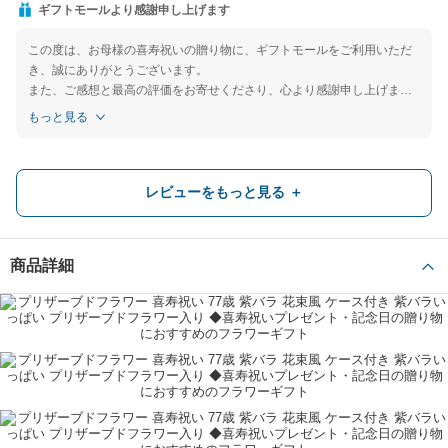
ギフトモールより感謝申し上げます
この度は、お母様の喜寿祝いの贈り物に、ギフトモールをご利用いただ
き、誠にありがとうございます。
また、ご感想と最高の評価をお寄せくださり、心より感謝申し上げま
す。
もっと見る
ギフトモール 小西
お選びいただいた、紫色のプリザーブドフラワーを花束のようにアレン
ジした商品は、喜寿祝いのシンボルカラーである紫色が美しく、特別な
喜寿のお祝い
日の贈り物にぴったりですね。
レビューをもっと見る ＋
また、包装紙からケースのリボンまで、ラッピングにもご満足いただけ
母の喜寿のお祝いに購入させて頂きましたが、とてもキレイで包装も素敵で
たようで大変光栄です。
す！まだ渡していませんが、きっと気に入ってするくれること間違いないで
このまま飾っていただくだけでも、華やかで素敵なインテリアになりま
す！
商品詳細
すので、長くご鑑賞をお楽しみいただけましたら幸いです。
連絡の中でも親切で迅速な対応でしたので、とてもオススメです。
ありがとうございました。またの機会にお願いしたいと思います。
これからも、大切な方への特別な贈り物をお探しの際は、ぜひギフトモ
喜寿祝い（77歳）
親
60代
わかりん
ールをご利用くださいませ。
モカママ様のまたのご来店を心よりお待ちしております。
お花のプレゼント
とても良かったです。母も喜んでくれました。