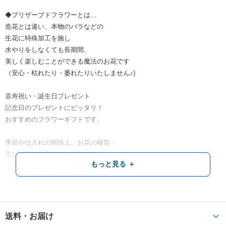
◆プリザーブドフラワーとは…
造花とは違い、本物のバラなどの
生花に特殊加工を施し
水やりをしなくても長期間、
美しく楽しむことができる魔法のお花です
（安心・枯れたり・萎れたりいたしません♪)
喜寿祝い・誕生日プレゼント
記念日のプレゼントにピッタリ！
おすすめのフラワーギフトです。
季節や仕入れの関係上、お花の種類・
色など異なる場合がございます。
もっと見る ＋
ケースサイズ約20cm×30cm
◆お客様のご用途にあわせて
デコレーション・ラッピング致します
送料・お届け