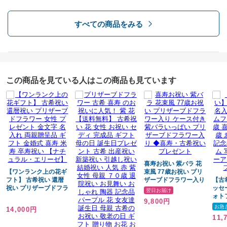
トデー 記念日
人 
用途
古希お祝い 喜寿お祝い
すべての商品をみる
敬老の日 お祝い・記念日など
サイズ
この商品を見ている人はこの商品も見ています
ケースサイズ約20㎝×30㎝
注意点
プリザーブドフラワー入り
アートフラワー系も使用枯れない
フラワーギフトです
喜寿お祝い 紫バラ 花
【ワンランク上の花ギ
束風 77歳お祝い プリ
フト】 古希祝い 還暦
ザーブドフラワー入り
【古
祝い プリザーブドフラ
ケース付き 紫バラいっ
ッセ
備考
翌日お届け
ワー 女性 プレゼント
ぱい プリザーブドフラ
ォト
9,800円
金文字 名入れ 両親贈
ワー入り ◆喜寿・古希
/ 古
お急
14,000円
◆プリザーブドフラワーとは…
呈品 ギフト 金婚式 喜
祝いプレゼント
卒寿 
11,
寿 米寿 卒寿祝い 【ナ
祝い
造花とは違い、本物のバラなどの