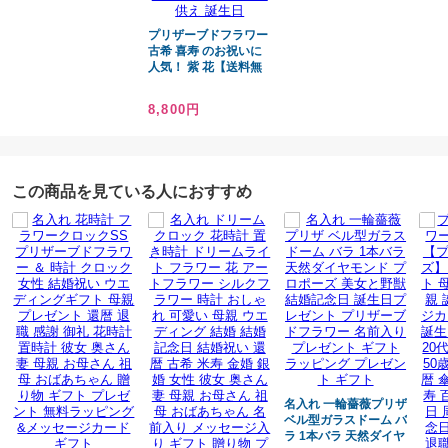
チュラル・エリーゼ】
レー
生花に特殊加工を施し
ワー
プリザーブドフラワー
フト
水やりをしなくても長期間、
古希 喜寿 のお祝いに
美しく楽しむことができる魔法のお花です
人気！ 紫 花【送料無
（安心・枯れたり・萎れたりいたしません♪)
料】 古希祝い 花 女性
お祝い セディ 完成品
8,800円
ギフト 母の日 誕生日
プレゼント 古希 出産
祝い 新築祝い 引越し
祝い 結婚祝い 人気 赤
紫 女性 母親 ７０歳 退
この商品を見ている人におすすめ
院祝い お見舞い おし
ゃれ 陶器 記念品 パー
プル 花 女友達 誕生日
母親 古希のお祝い 敬
老の日 ギフト 贈り物
お花 お供え 誕生日
名入れ 一輪薔薇プリザ
ベル型ガラスドーム バ
ラ 1本バラ 天然ダイヤ