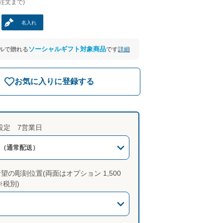
ご注文まで)
名入れ
ソーシャルギフト対象商品
詳細
ールで贈れる
です
お気に入りに登録する
設定 7営業日
（通常配送）
望の彫刻位置(両面はオプション 1,500
※税別)