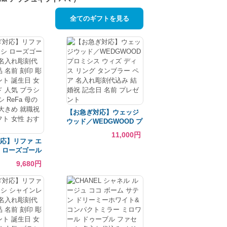
全てのギフトを見る
【お急ぎ対応】ウェッジ
ウッド／WEDGWOOD プ
ロミシス ウィズ ディス
11,000円
リング タンブラー ペア
応】リファ エ
名入れ彫刻代込み 結婚祝
 ローズゴール
記念日 名前 プレゼント
名入れ彫刻代込み
9,680円
 刻印 彫刻 プ
誕生日 女性 ブ
 ブラシ 艶 成
eFa 母の日 コス
 就職祝 名入れ
性 おすすめ