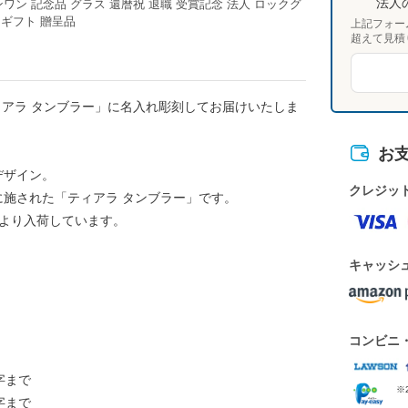
法人
上記フォー
超えて見積
ティアラ タンブラー」に名入れ彫刻してお届けいたしま
お
デザイン。
クレジッ
施された「ティアラ タンブラー」です。
店より入荷しています。
キャッシ
コンビニ
字まで
※
字まで