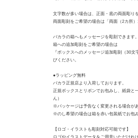
文字数が多い場合は、正面・底の両面彫り
両面彫刻をご希望の場合は「両面（2カ所）
バカラの箱へもメッセージを彫刻できます
箱への追加彫刻をご希望の場合は
『ボックスへのメッセージ追加彫刻（30文字程
びください。
●ラッピング無料
バカラ正規店より入荷しております。
正規ボックスとリボンでお包みし、紙袋と
ん）
※パッケージは予告なく変更される場合が
※のし希望の場合は箱を赤い包装紙でお包
【ロゴ・イラストも彫刻対応可能です】
ロゴやイラストデータをご用意いただけれ