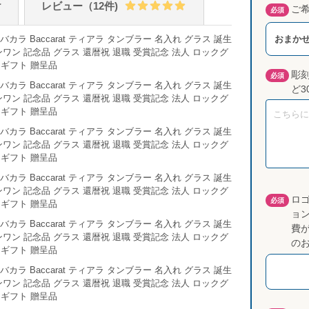
け
レビュー（12件)
ご
必須
おまか
彫
必須
ど3
ロ
必須
ョン
費
の