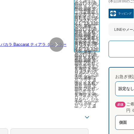
(本日18:00の
ラッピング
LINEやメ
お急ぎ便
設定なし
ご希
必須
円 
側面