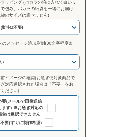
料ラッピング (バカラの箱に入れて白いリ
ンで包み、バカラの紙袋を一緒にお届け
紙袋のサイズは選べません)
(熨斗は不要)
へのメッセージ追加彫刻(30文字程度ま
い
作前イメージの確認(お急ぎ便対象商品で
急ぎ対応選択された場合は「不要」をお
ください)
必要(メールで画像送信
します) ※お急ぎ対応の
場合は選択できません
不要(すぐに制作希望)