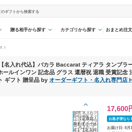
贈る相手から探す
カテゴリから探す
おまとめ注
ス
入れ代込】バカラ Baccarat ティアラ タンブラー
ールインワン 記念品 グラス 還暦祝 退職 受賞記念 法
 ギフト 贈呈品 by
オーダーギフト・名入れ専門店 H.g
17,600
お急ぎ便なら 8
お届け日: 8月