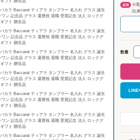
※
必須
出
数量
LI