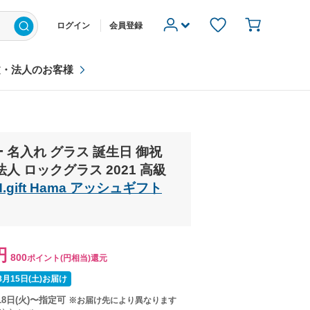
ログイン
会員登録
文・法人のお客様
 名入れ グラス 誕生日 御祝
人 ロックグラス 2021 高級
ift Hama アッシュギフト
円
800
ポイント(円相当)還元
月15日(土)お届け
18日(火)〜指定可
※お届け先により異なります