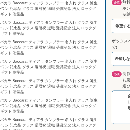
無
必須
ボ
※
希望する
ボックス
で)
希望しな
制
必須
お
選び