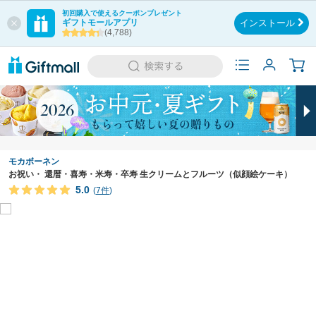
初回購入で使えるクーポンプレゼント
ギフトモールアプリ
インストール
(4,788)
モカボーネン
お祝い・ 還暦・喜寿・米寿・卒寿 生クリームとフルーツ（似顔絵ケーキ）
5.0
(
7件
)