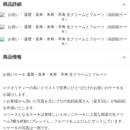
祖父はもちろん、親戚一同皆とても喜び、大盛り上がりでした！似顔絵もそ
商品詳細
っくりで、お味もとても美味しかったです！
事前にモカボーネンさんにケーキの持ち運びに時間がかかる旨をご相談させ
ていただいたところ、とても丁寧に教えていただき、追加で持ち運び用の袋
もっと見る
までご用意くださいました。
気温が高い日でしたので心配でしたが、無事に綺麗なケーキを渡すことがで
卒寿祝い（90歳）
祖父母
80歳以上
YMS
きました。
また、念願のケーキと一緒に祖父を囲んで子供、孫、ひ孫と一緒に写真を撮
とても喜んでくれました
ることもできました。
商品情報
祖父の大切な日にとても素敵な彩りを与えていただき感謝しております！あ
似顔絵が本当に良く似ていて、しかも少し若々しく描かれていて、とても喜
りがとうございます！
んでもらえました。
家族皆が笑顔になり、お味の方もとても美味しく頂きました。ありがとうご
お祝いケーキ 還暦・喜寿・米寿・卒寿 生クリームとフルーツ
ざいました。またお願いしたいです。
卒寿祝い（90歳）
祖父母
60代
くみさん
☆クオリティーの高いイラストで世界にひとつだけのお祝いのケーキを
お届けします。
ギフトモールより感謝申し上げます
☆お客様から頂いた写真を元にプロの似顔絵屋さん（楽天1位）が似顔絵
を作成いたします。
この度は、卒寿祝いのケーキに似顔絵ケーキをお選びいただき、誠にあ
☆ベースとなるケーキは美味しいスポンジケーキに上質な国産の生クリ
りがとうございます。
ーム3種を絶妙にブレンドし、フルーツをふんだんにサンドしています。
また、心温まるご感想と最高の評価をお寄せくださり、心より感謝申し
☆ケーキの写真は一例です。
上げます。