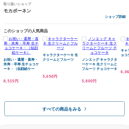
原材料
取り扱いショップ
モカボーネン
生クリーム（国産）、卵、グラニュー糖、砂糖、国産小麦粉、ココアバ
ショップ詳細
ター、カカオマス、黄桃、洋梨、苺、木苺、メロン、ブルーベリー、小
麦粉、ショートニング、植物油（菜種油）、塩、米粉、アーモンド粉、
このショップの人気商品
トウモロコシ、でんぷん粉、ゼラチン、/乳化剤（大豆由来）、膨張剤
（アルミフリー）着色料（銀箔）、酢酸、香料、
キャ
キャラクターケーキ 生
ョコ
お召し上がり方
お祝い・還暦・喜寿・
クリームとフルーツ
ノンエッグ キャラクタ
米寿・卒寿 生チョコケ
ーケーキ 生クリームと
ーキ・（似顔絵ケー
フルーツ チョコケーキ
美味しく召し上がっていただくために、冷蔵庫で半日ほどかけて解凍す
6,0
キ）
5,650円
る必要があります。
8,515円
5,800円
用途
誕生日 敬老の日お祝い 還暦祝い 喜寿祝い 米寿お祝い 卒寿お祝い
すべての商品をみる
サイズ