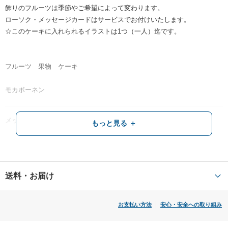
もっと見る
飾りのフルーツは季節やご希望によって変わります。
ギフトモール 小西
ローソク・メッセージカードはサービスでお付けいたします。
「モカボーネン」の似顔絵ケーキは、特別な記念日にぴったりのサプラ
イズギフトとしてご好評をいただいています。旬のフルーツをふんだん
☆このケーキに入れられるイラストは1つ（一人）迄です。
に使い、見た目も味も楽しめるよう仕上げられており、お祝いの席を華
やかに彩ってくれることと思います。
レビューをもっと見る ＋
フルーツ 果物 ケーキ
「似顔絵がよく似ていて、少し若々しく描かれていた」とのお言葉、大
変嬉しく拝見しました。ご家族皆様がご祖母さまを囲んで笑顔になって
モカボーネン
いる光景が目に浮かぶようで、私も幸せな気持ちにさせていただきまし
た。お味も美味しく召し上がっていただけたようで、何よりでございま
す。
メッセージについて
もっと見る ＋
今後も、大切な方への贈り物を探される際には、ぜひギフトモールにお
お菓子のカードにおかきします。（無料）/20文字迄
立ち寄りくださいませ。
くみさん様のまたのご利用を心よりお待ちしております。
賞味期限
送料・お届け
冷凍1ヵ月
解凍後、冷蔵保存で2日
お支払い方法
安心・安全への取り組み