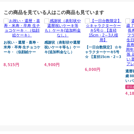
5号（4～5人人用）
この商品を見ている人はこの商品も見ています
6号（7～8人用）
7号（10～12人用）
四角（10～12人用）
四角（13～16人用）
お祝い・還暦・喜寿・
感謝状（表彰状や還暦
米寿・卒寿 生チョコケ
祝いケーキ等も）ケー
【一日台数限定】 ☆キ
無料サービス
ーキ・（似顔絵ケー
キ(追加料金なし）
ャラクターケーキ5号
キ）
☆ 【直径15cm・2～3
人様用】
※ケーキに載せるお菓子のカードにメッセージをお書きします（20文字
8,515円
4,900円
6,000円
まで）（顔文字は不可）
還暦祝
歳 8
※ローソク19本迄
い 
ギフ
翌日
風 古
4,1
保証
造花
ント 
祝い
無し
アレ
備考