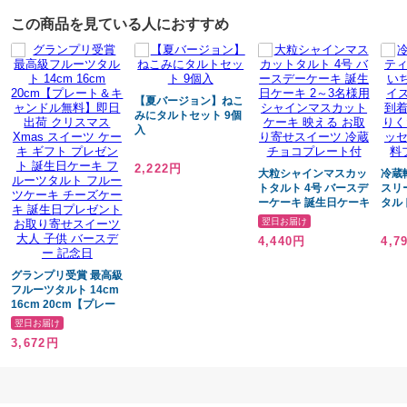
冷凍でお届けしますので解凍にお時間が必要です。
この商品を見ている人におすすめ
ご注文はご希望の1日前をご指定されることをお勧めします。
ご注文が確定すると「コミュニケーションボード(GCB)」というメールが
配信されます。 こちらに写真を添付して、返信をお願いいたします。
【夏バージョン】ねこ
みにタルトセット 9個
入
2,222円
大粒シャインマスカッ
冷蔵
トタルト 4号 バースデ
スリ
ーケーキ 誕生日ケーキ
タル
2～3名様用 シャイン
人分
翌日お届け
マスカットケーキ 映え
召し
4,440円
4,7
る お取り寄せスイーツ
【無
冷蔵 チョコプレート付
ド、
グランプリ受賞 最高級
き】
フルーツタルト 14cm
16cm 20cm【プレー
ト＆キャンドル無料】
翌日お届け
即日出荷 クリスマス
3,672円
Xmas スイーツ ケーキ
ギフト プレゼント 誕
生日ケーキ フルーツタ
ルト フルーツケーキ
チーズケーキ 誕生日プ