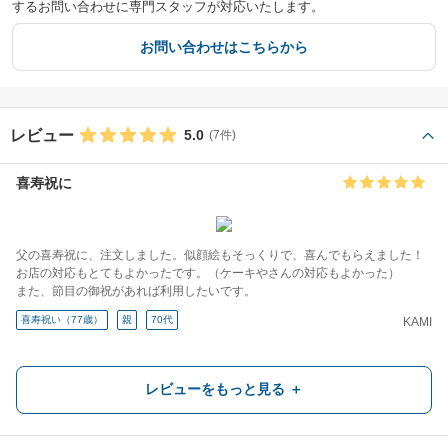
するお問い合わせに専門スタッフが対応いたします。
お問い合わせはこちらから
レビュー
5.0
(7件)
喜寿祝に
父の喜寿祝に、注文しました。似顔絵もそっくりで、喜んでもらえました！
お店の対応もとてもよかったです。（ケーキやさんの対応もよかった）
また、節目の御祝があれば利用したいです。
喜寿祝い（77歳）
親
70代
KAMI
祖父へ卒寿のお祝い
レビューをもっと見る ＋
祖父の卒寿のお祝いにサプライズプレゼントとして注文させていただきまし
た。