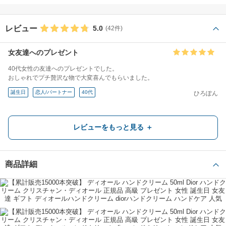
レビュー
5.0
(42件)
女友達へのプレゼント
40代女性の友達へのプレゼントでした。
おしゃれでプチ贅沢な物で大変喜んでもらいました。
誕生日
恋人/パートナー
40代
ひろぽん
義妹の誕生日プレゼントに！
レビューをもっと見る ＋
いつも、子どもに誕生日プレゼントを買ってきてくれるので、お礼に、義妹
の誕生日にプレゼントで購入しました！
商品詳細
誕生日
兄弟/姉妹
30代
購入者
義母への誕生日プレゼント
義妹へ誕生日プレゼントに送ったら私もこれがいい！とリクエストされちゃ
いました