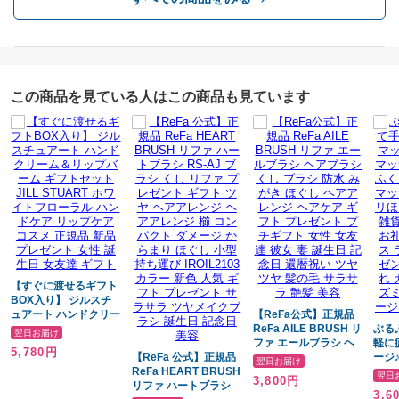
誕生日 ギフト 保湿 し
ハンドクリーム
っとり
【様々なギフトシーンでお使い頂いております】
この商品を見ている人はこの商品も見ています
・ホワイトデーのお返し
・ご友人の誕生日プレゼント
・お母様にプレゼント
・実用的な自分用のプレゼント
・職場の同僚
・退職される上司へのプレゼント
・様々なお祝い
・自分へのご褒美
【すぐに渡せるギフト
備考
BOX入り】 ジルスチ
ュアート ハンドクリー
【ReFa公式】正規品
ム＆リップバーム ギフ
ReFa AILE BRUSH リ
ぶる
翌日お届け
合計金額が高額の場合は、不正注文防止のためお電話にてご本人確認を
トセット JILL
ファ エールブラシ ヘ
軽に
5,780円
させていただきます。
STUART ホワイトフ
【ReFa 公式】正規品
アブラシ くし ブラシ
ージ
翌日お届け
ローラル ハンドケア
ReFa HEART BRUSH
防水 みがき ほぐし ヘ
ジャ
翌日
3,800円
リップケア コスメ 正
リファ ハートブラシ
アアレンジ ヘアケア
ぎ 
3,6