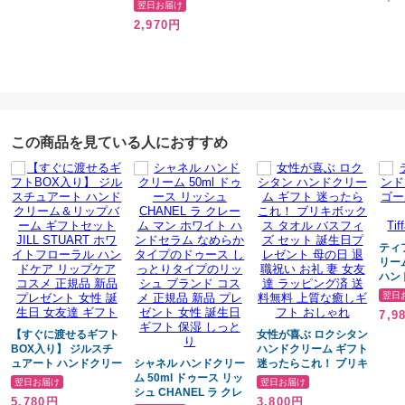
規品 新品 プレゼント
RS-AJ ブラシ くし リ
ギフト プレゼント プ
ジグ
翌日お届け
女性 誕生日 女友達 ギ
ファ プレゼント ギフ
チギフト 女性 女友達
クッ
2,970円
フト
ト ツヤ ヘアアレンジ
彼女 妻 誕生日 記念日
日 誕
ヘアアレンジ 櫛 コン
還暦祝い ツヤツヤ 髪
ラッ
パクト ダメージ から
の毛 サラサラ 艶髪 美
プレ
まり ほぐし 小型 持ち
容
われ
運び IROIL2103 カラ
ズミ
ー 新色 人気 ギフト プ
ジカ
レゼント サラサラ ツ
ヤメイクブラシ 誕生日
この商品を見ている人におすすめ
記念日 美容
ティ
リー
ハン
Tif
翌日
7,9
【すぐに渡せるギフト
女性が喜ぶ ロクシタン
BOX入り】 ジルスチ
ハンドクリーム ギフト
ュアート ハンドクリー
シャネル ハンドクリー
迷ったらこれ！ ブリキ
ム＆リップバーム ギフ
ム 50ml ドゥース リッ
ボックス タオル バス
翌日お届け
翌日お届け
トセット JILL
シュ CHANEL ラ クレ
フィズ セット 誕生日
5,780円
3,800円