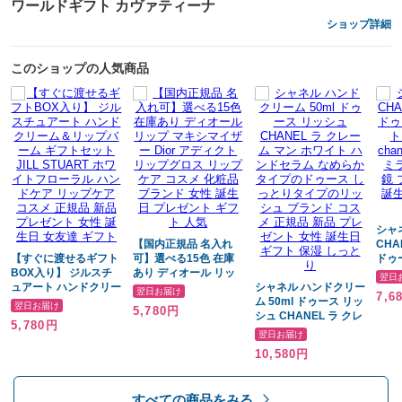
ワールドギフト カヴァティーナ
■【紙袋をGETする】でショップバッグをプレゼント！
ショップ詳細
お渡しの際にも便利なショップバッグを
このショップの人気商品
プルダウンにて【GETする】とご選択頂くと
一緒にお届けさせて頂いております。
ご入用のお客様はぜひご利用くださいませ。
※予告なくデザインが変更になる場合がございます。
内容量
シャ
【国内正規品 名入れ
CHA
本体：50ml
【すぐに渡せるギフト
可】選べる15色 在庫
ドゥ
BOX入り】 ジルスチ
あり ディオール リッ
cha
翌日
ュアート ハンドクリー
プ マキシマイザー
シャネル ハンドクリー
鏡 
直接のお届けやお急ぎギフトにも最適
翌日お届け
7,6
ム＆リップバーム ギフ
Dior アディクト リッ
ム 50ml ドゥース リッ
折り
翌日お届け
5,780円
トセット JILL
プグロス リップケア
シュ CHANEL ラ クレ
ント
5,780円
STUART ホワイトフ
コスメ 化粧品 ブラン
ーム マン ホワイト ハ
達 
翌日お届け
ローラル ハンドケア
ド 女性 誕生日 プレゼ
ンドセラム なめらかタ
10,580円
リップケア コスメ 正
ント ギフト 人気
イプのドゥース しっと
規品 新品 プレゼント
りタイプのリッシュ ブ
用途
女性 誕生日 女友達 ギ
ランド コスメ 正規品
すべての商品をみる
フト
新品 プレゼント 女性