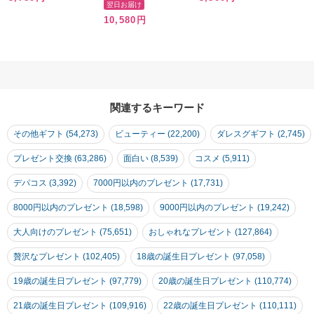
STUART ホワイトフ
ーム マン ホワイト ハ
プレゼント 母の日 退
翌日お届け
ローラル ハンドケア
ンドセラム なめらかタ
職祝い お礼 妻 女友達
10,580円
リップケア コスメ 正
イプのドゥース しっと
ラッピング済 送料無料
規品 新品 プレゼント
りタイプのリッシュ ブ
上質な癒しギフト おし
女性 誕生日 女友達 ギ
ランド コスメ 正規品
ゃれ
フト
新品 プレゼント 女性
誕生日 ギフト 保湿 し
っとり
関連するキーワード
その他ギフト (54,273)
ビューティー (22,200)
ダレスグギフト (2,745)
プレゼント交換 (63,286)
面白い (8,539)
コスメ (5,911)
デパコス (3,392)
7000円以内のプレゼント (17,731)
8000円以内のプレゼント (18,598)
9000円以内のプレゼント (19,242)
大人向けのプレゼント (75,651)
おしゃれなプレゼント (127,864)
贅沢なプレゼント (102,405)
18歳の誕生日プレゼント (97,058)
19歳の誕生日プレゼント (97,779)
20歳の誕生日プレゼント (110,774)
21歳の誕生日プレゼント (109,916)
22歳の誕生日プレゼント (110,111)