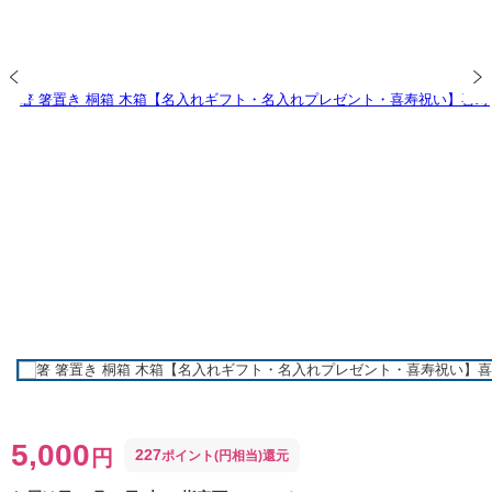
5,000
円
227
ポイント(円相当)還元