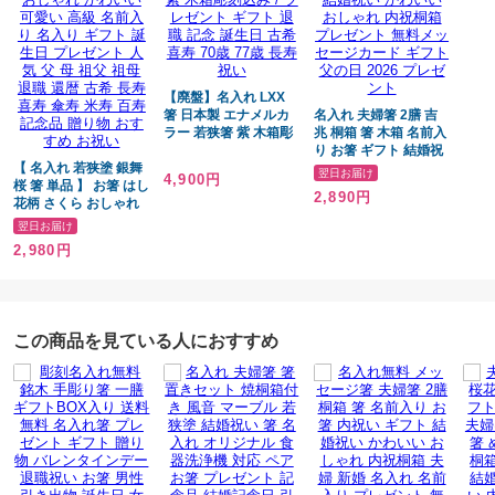
【廃盤】名入れ LXX
箸 日本製 エナメルカ
名入れ 夫婦箸 2膳 吉
ラー 若狭箸 紫 木箱彫
兆 桐箱 箸 木箱 名前入
刻込み / プレゼント ギ
り お箸 ギフト 結婚祝
【 名入れ 若狭塗 銀舞
フト 退職 記念 誕生日
い かわいい おしゃれ
翌日お届け
4,900円
桜 箸 単品 】 お箸 はし
古希 喜寿 70歳 77歳
内祝桐箱 プレゼント
2,890円
花柄 さくら おしゃれ
長寿 祝い
無料メッセージカード
かわいい 可愛い 高級
ギフト 父の日 2026 プ
翌日お届け
名前入り 名入り ギフ
レゼント
2,980円
ト 誕生日 プレゼント
人気 父 母 祖父 祖母 退
職 還暦 古希 長寿 喜寿
傘寿 米寿 百寿 記念品
贈り物 おすすめ お祝
この商品を見ている人におすすめ
い