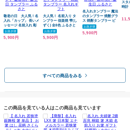
スタ
時計
箸黒（大）箸サイズ：23.5cm 11g
名入れタンブラー 魔法
スタ
箸赤（小）サイズ：21.5cm 10g
敬老の日 大人気！名
大人気！ 名前入り タ
のタンブラー 焼酎グラ
【名
11,
入れ「カップ」 長いメ
ンブラー 信楽焼 雫(し
ス 焼酎タンブラー ビ
碑】
桐箱サイズ：14×28cm
ッセージ 名前入れ 彫
ずく) 全8色 ふるさと
アタンブラー ビアカッ
お急ぎ便
刻可能 当店限定カラー
父の日 母の日 敬老の
プ 普段使い 全8色 信
お急ぎ便
お急ぎ便
5,900円
の全8色 信楽焼 雫(し
日 還暦祝い 古希祝い
楽焼 雫(しずく) 父の日
5,900円
5,900円
ずく) 「グラス」 普段
喜寿祝い 誕生日 両親
母の日 敬老の日 還暦
重さ
使い 両親へのプレゼン
へのプレゼント 内祝い
祝い 古希祝い 喜寿祝
ト 還暦祝い 誕生日 タ
ビアタンブラー 焼酎タ
い 誕生日 ふるさと
箸黒（大）11g
ンブラー ふるさと
ンブラー 名入れギフト
箸赤（小）10g
すべての商品をみる
この商品を見ている人はこの商品も見ています