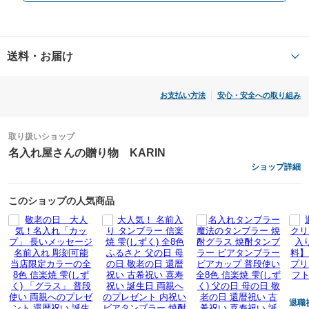
美しい漆の上質なお箸と鯛の箸置きは、喜寿祝いに喜ばれる逸品です。
木箱の表面にお祝いする方のお名前を入れることで、気持ちのこもった
喜寿祝いの記念品を贈ることができます。
「いつまでも健康で元気にごはんをいただけますように。」そんな願い
送料・お届け
を込めたお箸と目出鯛お箸置きです。
黒漆に金のライン、赤漆に銀のラインが印象的なお箸。
お支払い方法
安心・安全への取り組み
ラインは裏表の両面に入っております。
頭は丸く先端は四角なので、小さいものも掴みやすく持ちやすい形状で
す。
取り扱いショップ
桐箱の表面にお名前やメッセージなどをお入れします。
名入れ屋さんの贈り物 KARIN
ショップ詳細
名入れ屋さんの贈り物 KARIN
このショップの人気商品
色
黒
赤
退職
サイズ