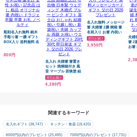
名入れ無料 メッセージ
箸 夫婦箸 2膳 桐箱 箸
彫刻名入れ無料 銘木
名前入り お箸 内祝い
手彫り箸 一膳 ギフト
ギフト 結婚祝い かわ
夫婦
翌日お届け
BOX入り 送料無料 名
いい おしゃれ 内祝桐
箸 2
3,950円
入れ箸 プレゼント ギ
箱 夫婦 新婚 名入れ 名
お箸
フト 贈り物 バレンタ
前入り プレゼント 無
メッ
800円
インデー 退職祝い お
料メッセージカード ギ
贈り
2,3
箸 男性 引き出物 誕生
名入れ 夫婦箸 箸置き
フト 父の日 2026 プレ
入り
日 女性 お祝い 記念品
セット 焼桐箱付き 風
ゼント
祝い
はし 粗品 オリジナル
音 マーブル 若狭塗 結
老の
箸 内祝い ドラジェ 卒
婚祝い 箸 名入れ オリ
生日 
翌日お届け
園 卒業 お礼 ノベルテ
ジナル 食器洗浄機 対
モダ
4,280円
ィ
応 ペア お箸 プレゼン
無地
ト 記念品 結婚記念日
花 母
引出物 日本製 ウェデ
70代
ィング 木婚式 ブルー
ピンク ギフト 富士山
おしゃれ 結婚祝い 引
関連するキーワード
越し祝い 新築祝い 夫
婦 カップル 両親 お祝
名入れギフト (38,747)
キッチン・食器 (18,420)
い ウエディングギフト
20代 30代 即日発送 ギ
6000円以内のプレゼント (25,495)
フト 父の日 2026 プレ
7000円以内のプレゼント (17,731)