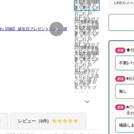
LINEやメ
◆
必須
不要(パ
■短
必須
無し
■の
必須
承
け
レビュー（8件)
確認し