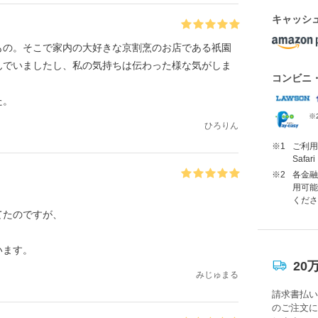
キャッシ
もの。そこで家内の大好きな京割烹のお店である祇園
んでいましたし、私の気持ちは伝わった様な気がしま
コンビニ
た。
※
ひろりん
※1
ご利用に
Saf
※2
各金融
用可能
くださ
てたのですが、
います。
20
みじゅまる
請求書払い
のご注文に