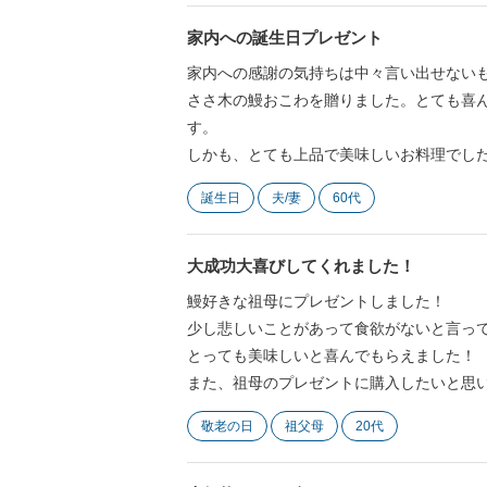
家内への誕生日プレゼント
家内への感謝の気持ちは中々言い出せない
ささ木の鰻おこわを贈りました。とても喜
す。
しかも、とても上品で美味しいお料理でし
誕生日
夫/妻
60代
大成功大喜びしてくれました！
鰻好きな祖母にプレゼントしました！
少し悲しいことがあって食欲がないと言っ
とっても美味しいと喜んでもらえました！
また、祖母のプレゼントに購入したいと思
敬老の日
祖父母
20代