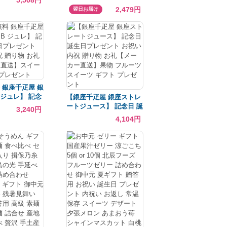
 誕生日プレゼン
750ml （クリアGIFT
2,479円
翌日お届け
内祝 贈り物 お
BOX・手提げ袋） ロゼ
ー直送 スイーツ
おしゃれ スペイン 世界の
レゼント
ビール 海外ビール 白ビー
ル 贈り物 記念日 お祝い
プレゼント DAMM社 ビー
ルギフト
 銀座千疋屋 銀
 ジュレ】 記念
【銀座千疋屋 銀座ストレ
プレゼント お祝
ートジュース】 記念日 誕
3,240円
贈り物 お礼【メ
生日プレゼント お祝い 内
4,104円
】スイーツ ギ
祝 贈り物 お礼【メーカー
ゼント
直送】果物 フルーツ スイ
ーツ ギフト プレゼント