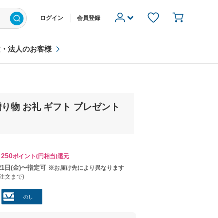
ログイン
会員登録
文・法人のお客様
贈り物 お礼 ギフト プレゼント
250
ポイント(円相当)還元
21日(金)〜指定可
※お届け先により異なります
ご注文まで)
のし