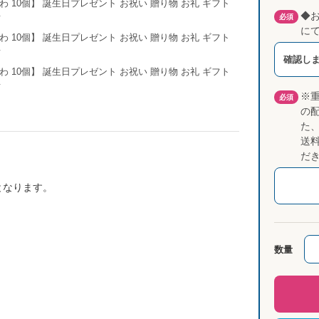
◆
必須
に
確認し
※
必須
の
た
送
だ
となります。
数量