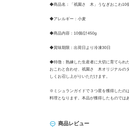
◆商品名：「祇園さゝ木」うなぎおこわ10
◆アレルギー：小麦
◆商品内容：10個/計450g
◆賞味期限：出荷日より冷凍30日
◆特徴：熟練した生産者に大切に育てられ
おこわと合わせ、祇園さゝ木オリジナルの
しくお召し上がりいただけます。
※ミシュランガイドで３つ星を獲得したの
料理となります。本品が獲得したものでは
商品レビュー