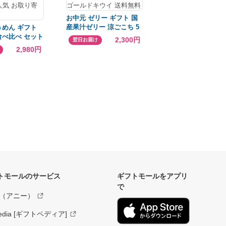
お中元 ゼリー ギフト 国
産果汁ゼリー 涼ごこち 5
うめん ギフト
個 or 10個 北辰フーズ フ
食べ比べ セット
2,300円
翌日お届け
ルーツゼリー 詰め合わせ
揖保乃糸 三輪素
2,980円
御中元 夏ギフト 贈答用
 手延べそうめん
お祝い 誕生日 プレゼント
SMA-25 夏 ギ
内祝い お返し 常温保存
元 暑中見舞い
スイーツ デザート 夕張メ
 内祝い 贈答用
ロン あまおう苺 シャイン
セット 乾麺 詰
マスカット 白桃 ゴールド
別 食べ比べ 贅
キウイ 送料無料
 常温保存 人気
 グルメ
トモールのサービス
ギフトモールをアプリ
で
y（アニー）
tpedia [ギフトペディア]