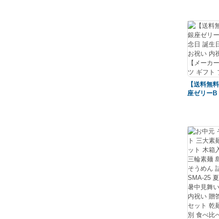
ム 記念日
ト お祝い 
礼 メーカ
ギフト プ
【送料無料
座ゼリーB
日 誕生日
い 内祝 
ーカー直送
フト プレ