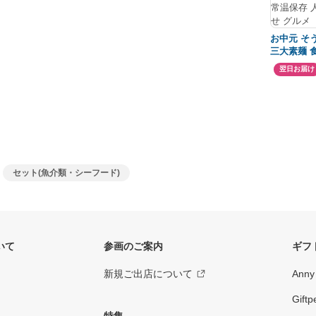
お中元 そ
三大素麺 
木箱入り 
翌日お届け
麺 島の光
詰め合わせ 
フト 御中
残暑見舞い
高級 素麺
合せ 産地
沢 手土産
お取り寄せ
セット(魚介類・シーフード)
いて
参画のご案内
ギフ
新規ご出店について
Ann
Gif