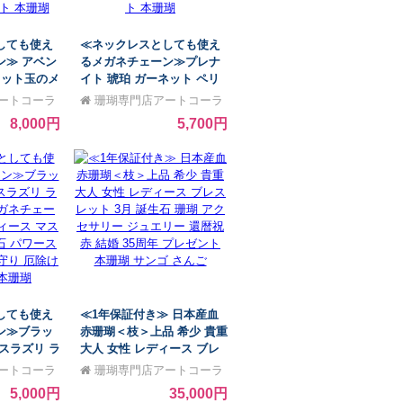
しても使え
≪ネックレスとしても使え
ン≫ アベン
るメガネチェーン≫プレナ
カット玉のメ
イト 琥珀 ガーネット ペリ
ラスコード)
ドット メガネチェーン おし
ートコーラ
珊瑚専門店アートコーラ
 レディース
ゃれ レディース マスクチェ
ル銀座
8,000円
5,700円
誕生石 パワ
ーン 誕生石 パワーストーン
石 お守り
天然石 お守り 厄除けプレゼ
ト 本珊瑚
ント 本珊瑚
しても使え
≪1年保証付き≫ 日本産血
ン≫ブラッ
赤珊瑚＜枝＞上品 希少 貴重
スラズリ ラ
大人 女性 レディース ブレ
メガネチェー
スレット 3月 誕生石 珊瑚
ートコーラ
珊瑚専門店アートコーラ
ディース マ
アクセサリー ジュエリー 還
ル銀座
5,000円
35,000円
生石 パワー
暦祝 赤 結婚 35周年 プレゼ