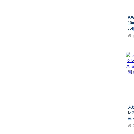
A
1
ル
大
レ
赤
赤
ク
ー