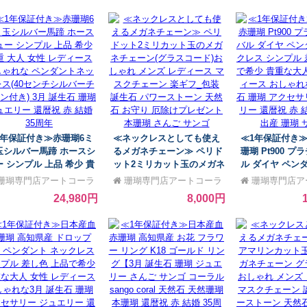
珊瑚 さんご サンゴ
ジュエリー 還暦祝 赤 結婚
ストーン 天然石
35周年 プレゼント 本珊瑚
除けプレゼント
さんご サンゴ
1年保証付き≫赤珊瑚6ミ
≪ネックレスとしても使え
≪1年保証付き
玉シルバー馬蹄 ホースシ
るメガネチェーン≫ ペリド
珊瑚 Pt900 プ
ー シンプル 上品 希少 貴
ット2ミリカット玉のメガネ
ル ダイヤ ペン
 大人 女性 レディース お
チェーン(グラスコード)おし
クレス シンプル
珊瑚専門店アートコーラ
珊瑚専門店アートコーラ
珊瑚専門店ア
ゃれな ペンダントネック
ゃれ メンズ レディース マ
品で希少 貴重な
銀座
ル銀座
ル銀座
24,980円
8,000円
ス(40センチシルバーチェ
スクチェーン 楽ギフ_包装
レディース おし
付き) 3月 誕生石 珊瑚
誕生石 パワーストーン 天然
誕生石 珊瑚 ア
ュエリー 還暦祝 赤 結婚
石 お守り 厄除けプレゼント
ジュエリー 還暦
周年
本珊瑚 さんご サンゴ
35周年 出産 珊