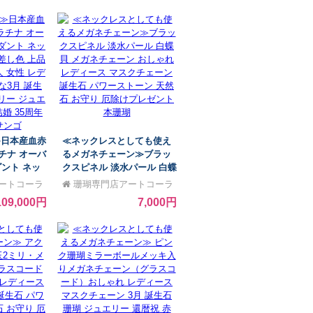
 お守り 厄
ント 本珊瑚 サンゴ さんご
 本珊瑚
≫日本産血赤
≪ネックレスとしても使え
ラチナ オーバ
るメガネチェーン≫ブラッ
ダント ネッ
クスピネル 淡水パール 白蝶
 差し色 上
貝 メガネチェーン おしゃれ
ートコーラ
珊瑚専門店アートコーラ
大人 女性
レディース マスクチェーン
ル銀座
109,000円
7,000円
ゃれな3月
誕生石 パワーストーン 天然
クセサリー
石 お守り 厄除けプレゼント
祝 赤 結婚
本珊瑚
瑚 サンゴ