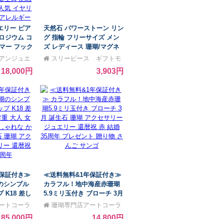
エリー ピア
天然石 パワーストーン リン
 ロジウム コ
グ 指輪 フリーサイズ メン
マー フック
ズ レディース 珊瑚/マグネ
ロップ 珊瑚
サイト ターコイズ ピンク
ワイアンジュエ
スリーピース ギフトモ
ィッシュ 天
アクセサリー おしゃれ かわ
ール店
18,000円
3,903円
 波 レディ
いい
 誕生日 記
】 人気 イ
 金属アレル
年保証付き≫
≪送料無料&1年保証付き≫
のシンプル
カラフル！地中海産赤珊瑚
K18 差し
5.9ミリ玉付き ブローチ 3月
重 大人 女性
誕生石 珊瑚 アクセサリー
ートコーラ
珊瑚専門店アートコーラ
ゃれな かわ
ジュエリー 還暦祝 赤 結婚
ル銀座
85,000円
14,800円