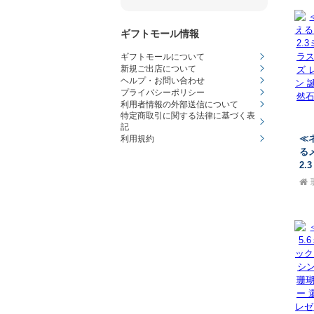
生
ュエ
ギフトモール情報
周
ギフトモールについて
新規ご出店について
ヘルプ・お問い合わせ
プライバシーポリシー
利用者情報の外部送信について
特定商取引に関する法律に基づく表
記
≪
利用規約
る
2
(
メ
ル
ェ
ン
レ