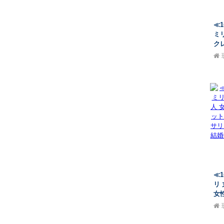
≪
ミ
ク
シ
珊
ル
ー 
レ
ン
≪
リ 
女
ト 
サ
ル
赤 