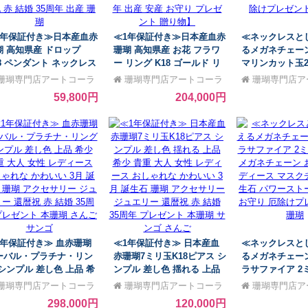
1年保証付き≫日本産血赤
≪1年保証付き≫日本産血赤
≪ネックレスと
瑚 高知県産 ドロップ
珊瑚 高知県産 お花 フラワ
るメガネチェー
18 ペンダント ネックレス
ー リング K18 ゴールド リ
マリンカット玉
ンプル 差し色 上品で希少
ング【3月 誕生石 珊瑚 ジュ
ネチェーン グラ
珊瑚専門店アートコーラ
珊瑚専門店アートコーラ
珊瑚専門店ア
重な大人 女性 レディース
エリー さんご サンゴ コー
しゃれ メンズ 
銀座
ル銀座
ル銀座
59,800円
204,000円
しゃれな3月 誕生石 珊瑚
ラル sango coral 天然石 天
マスクチェーン 
クセサリー ジュエリー 還
然珊瑚 本珊瑚 還暦祝 赤 結
ーストーン 天然
 赤 結婚 35周年 出産 珊
婚 35周年 出産 安産 お守り
厄除けプレゼン
プレゼント 贈り物】
1年保証付き≫ 血赤珊瑚
≪1年保証付き≫ 日本産血
≪ネックレスと
ーバル・プラチナ・リン
赤珊瑚7ミリ玉K18ピアス シ
るメガネチェー
 シンプル 差し色 上品 希
ンプル 差し色 揺れる 上品
ラサファイア 2
 貴重 大人 女性 レディー
希少 貴重 大人 女性 レディ
玉 メガネチェー
珊瑚専門店アートコーラ
珊瑚専門店アートコーラ
珊瑚専門店ア
 おしゃれな かわいい 3月
ース おしゃれな かわいい 3
レディース マ
銀座
ル銀座
ル銀座
298,000円
120,000円