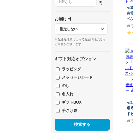
円
≪
赤
お届け日
ペ
ン
重
ル
し
※配送先地域によってお届け日が変わ
ア
る場合がございます。
暦祝
ン
ン
ギフト対応オプション
ラッピング
メッセージカード
のし
名入れ
ギフトBOX
≪
珊瑚
手さげ袋
ド
ル
検索する
で
ル
デ