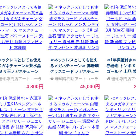
石 珊瑚 アクセサリー ジ
パワーストーン 天然石 お守
アクセサリー ジ
リー 還暦祝 赤 結婚 35
り 厄除けプレゼント 本珊瑚
暦祝 赤 結婚 35
年 出産
瑚 サンゴ sang
ネックレスとしても使え
≪ネックレスとしても使え
≪1年保証付き≫
メガネチェーン≫茶水晶
るメガネチェーン≫ 赤珊瑚
赤珊瑚 トンボ K
.3ミリ玉メガネチェーン
グラスコード メガネチェー
ゴールド 上品 希
グラスコード)）おしゃれ
ン おしゃれ メンズ レディ
人 女性レディ
珊瑚専門店アートコーラ
珊瑚専門店アートコーラ
珊瑚専門店ア
ンズ レディース マスクチ
ース マスクチェーン 3月 誕
3月 誕生石 珊
銀座
ル銀座
ル銀座
4,800円
45,000円
ーン 誕生石 パワーストー
生石 珊瑚 アクセサリー ジ
ー ジュエリー 還
 天然石 お守り 厄除けプ
ュエリー 還暦祝 赤 結婚 35
婚 35周年 プレ
ゼント 本珊瑚
周年 プレゼント 本珊瑚 サ
瑚 サンゴ さん
ンゴ