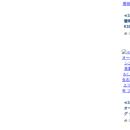
≪
珊
K
シ
貴
ル
お
ア
暦祝
瑚
≪
オ
グ
少
ス
ル