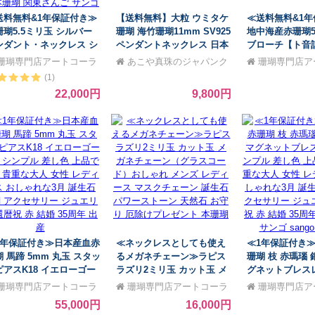
送料無料&1年保証付き≫
【送料無料】大粒 ウミタケ
≪送料無料&1
珊瑚5.5ミリ玉 シルバー
珊瑚 海竹珊瑚11mm SV925
地中海産赤珊瑚
ンダント・ネックレス シ
ペンダントネックレス 日本
ブローチ【ト音
プル 差し色 上品 希少 貴
製 プレゼント ケース付 大
いい レディース 
珊瑚専門店アートコーラ
あこや真珠のジャパンク
珊瑚専門店ア
 大人 女性 レディース お
人 上品
誕生石 珊瑚 ア
銀座
チュール
ル銀座
(1)
ゃれな 3月 誕生石 珊瑚
ジュエリー 還暦
22,000円
9,800円
クセサリー ジュエリー 還
35周年 プレゼ
 赤 結婚 35周年 プレゼ
サンゴ さんご
ト 本珊瑚 関東さんご サ
ゴ
1年保証付き≫日本産血赤
≪ネックレスとしても使え
≪1年保証付き
 馬蹄 5mm 丸玉 スタッ
るメガネチェーン≫ラピス
珊瑚 枝 赤瑪瑙 
ピアスK18 イエローゴー
ラズリ2ミリ玉 カット玉 メ
グネットブレス
ド シンプル 差し色 上品
ガネチェーン（グラスコー
プル 差し色 上
珊瑚専門店アートコーラ
珊瑚専門店アートコーラ
珊瑚専門店ア
希少 貴重な大人 女性 レ
ド）おしゃれ メンズ レディ
重な大人 女性 
銀座
ル銀座
ル銀座
55,000円
16,000円
ィース おしゃれな3月 誕
ース マスクチェーン 誕生石
おしゃれな3月 