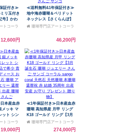
年保証付き≫
≪送料無料&1年保証付き≫
5ミリ玉付き
地中海赤珊瑚＆ペリドット
記号】かわ
ネックレス【さくらんぼ】
音符 3月
シンプル 差し色 上品 希少
ートコーラ
珊瑚専門店アートコーラ
クセサリー
貴重 大人 女性 レディース
ル銀座
祝 赤 結婚
おしゃれな K18 3月 誕生石
12,600円
46,200円
ント 本珊瑚
珊瑚 アクセサリー ジュエリ
ー 還暦祝 赤 結婚 35周年 さ
んご サンゴ
≫日本産血赤
≪1年保証付き≫日本産血赤
銀メッキ マ
珊瑚 高知県産 月甲 リング
レット シン
K18 ゴールド リング【3月
品で希少 貴
誕生石 珊瑚 ジュエリー さ
ートコーラ
珊瑚専門店アートコーラ
レディース
んご サンゴ コーラル
ル銀座
19,000円
274,000円
誕生石 珊瑚
sango coral 天然石 天然珊