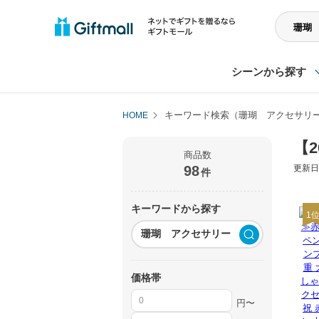
シーンから探す
キーワード検索（珊瑚 アクセサリ
HOME
【
商品数
98
更新日 
件
キーワードから探す
1
価格帯
円〜