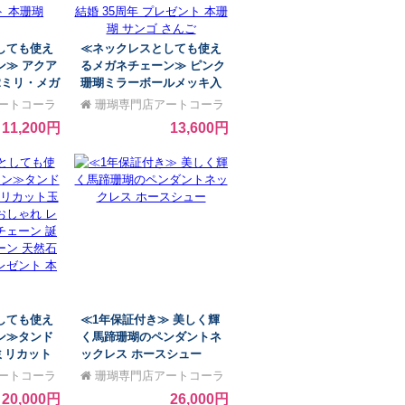
しても使え
≪ネックレスとしても使え
ン≫ アクア
るメガネチェーン≫ ピンク
2ミリ・メガ
珊瑚ミラーボールメッキ入
スコード お
りメガネチェーン（グラス
ートコーラ
珊瑚専門店アートコーラ
レディース
コード）おしゃれ レディー
ル銀座
11,200円
13,600円
誕生石 パワ
ス マスクチェーン 3月 誕生
石 お守り
石 珊瑚 ジュエリー 還暦祝
ト 本珊瑚
赤 結婚 35周年 プレゼント
本珊瑚 サンゴ さんご
しても使え
≪1年保証付き≫ 美しく輝
ン≫タンド
く馬蹄珊瑚のペンダントネ
ミリカット
ックレス ホースシュー
ン おしゃれ
ートコーラ
珊瑚専門店アートコーラ
スクチェーン
ル銀座
20,000円
26,000円