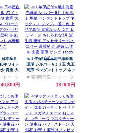
ュエリー 還
瑚 本珊瑚 還暦祝 赤 結婚 35
周年 出産 珊
周年 出産 安産 お守り プレ
o さんご
ゼント 贈り物】
 日本産血
≪１年保証付≫地中海産赤
18ホワイト
珊瑚 シルバー 6ミリ玉 丸玉
少 貴重 大
馬蹄 ペンダントトップ ネッ
ースブローチ
クレス シンプル 差し色 上
ートコーラ
珊瑚専門店アートコーラ
瑚 アクセサリ
品で希少 貴重な大人 女性
ル銀座
249,800円
18,000円
暦祝 赤 結
レディース おしゃれな3月
ゼント 本珊
誕生石 珊瑚 アクセサリー
ご
ジュエリー 還暦祝 赤 結婚
35周年 出産 珊瑚 サンゴ
sango さんご