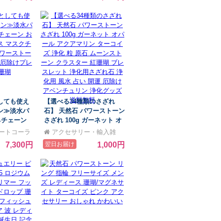
トーン 天然
けプレゼント
しても使え
【選べる34種類のさざれ
ン≫淡水パ
石】 天然石 パワーストーン
ネチェーン
さざれ 100g ガーネット オ
ース マスク
パール アクアマリン ターコ
ートコーラ
アクセサリー・輸入雑
 パワースト
イズ 浄化 粒 原石 ムーンス
貨 Rys
7,300円
翌日お届け
1,000円
守り 厄除け
トーン クラスター 紅珊瑚
瑚
ブレスレット 浄化用さざれ
石 浄化用 風水 占い 開運 厄
除け アベンチュリン 浄化グ
ッズ 送料無料