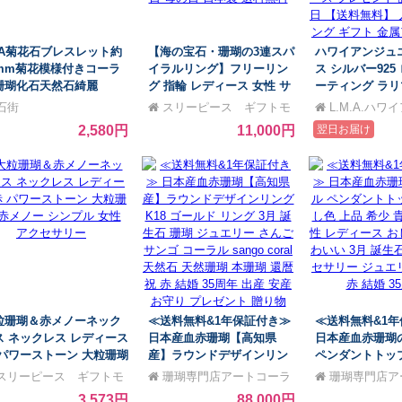
AA菊花石ブレスレット約
【海の宝石・珊瑚の3連スパ
ハワイアンジュ
0mm菊花模様付きコーラ
イラルリング】フリーリン
ス シルバー925
珊瑚化石天然石綺麗
グ 指輪 レディース 女性 サ
ーティング ラリ
ンゴ 珊瑚 天然石 パワース
タイプ ティアド
石街
スリーピース ギフトモ
L.M.A.ハ
トーン フリーサイズ 上品
ヒトデ スターフ
ール店
リー
2,580円
11,000円
翌日お届け
おしゃれ ギフト プレゼント
然石 プルメリア
誕生日 母の日 日本製 送料
ース プレゼント
無料
念日 【送料無料
ヤリング ギフト
ギー
粒珊瑚＆赤メノーネック
≪送料無料&1年保証付き≫
≪送料無料&1
ス ネックレス レディース
日本産血赤珊瑚【高知県
日本産血赤珊瑚
 パワーストーン 大粒珊瑚
産】ラウンドデザインリン
ペンダントトップ 
メノー シンプル 女性 ア
グ K18 ゴールド リング 3月
色 上品 希少 貴
スリーピース ギフトモ
珊瑚専門店アートコーラ
珊瑚専門店ア
セサリー
誕生石 珊瑚 ジュエリー さ
レディース おし
ル店
ル銀座
ル銀座
3,573円
88,000円