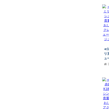
本
≪
リ
ュ
重
し
ル
レ
ーン
ジ
35