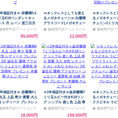
1年保証付き≫ 赤珊瑚5.6
≪ネックレスとしても使え
≪ネックレスと
リ玉K18ペンダントネッ
るメガネチェーン≫ 白珊瑚
るメガネチェー
レス 月 ムーン 逆三日月
グラスコード(メガネチェー
チュリン2ミリ
ンプル 差し色 3月 誕生石
ン) 3月 誕生石 珊瑚 アクセ
ガネチェーン(グ
珊瑚専門店アートコーラ
珊瑚専門店アートコーラ
珊瑚専門店ア
瑚 アクセサリー ジュエリ
サリー ジュエリー 還暦祝
おしゃれ メンズ
銀座
ル銀座
ル銀座
85,000円
12,000円
還暦祝 赤 結婚 35周年 プ
赤 結婚 35周年 プレゼント
マスクチェーン 
ゼント 本珊瑚 さんご サ
本珊瑚 サンゴ さんご
ーストーン 天然
ゴ
厄除けプレゼン
1年保証付き≫ 赤珊瑚4ミ
≪1年保証付き≫血赤珊瑚7
≪ネックレスと
丸玉 上品 希少 貴重 大人
ミリ玉ルビー付きK18リン
るメガネチェー
性 レディース ブレスレッ
グ シンプル 差し色 上品 希
クスピネル ラピ
3月 誕生石 珊瑚 アクセ
少 貴重 大人 女性 レディー
ブラドライト 
珊瑚専門店アートコーラ
珊瑚専門店アートコーラ
珊瑚専門店ア
リー ジュエリー 還暦祝
ス おしゃれな かわいい 3月
ン おしゃれ レ
銀座
ル銀座
ル銀座
18,000円
198,000円
結婚 35周年 プレゼント
誕生石 珊瑚 アクセサリー
スクチェーン 誕