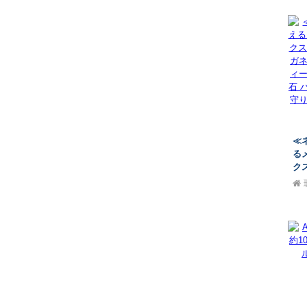
誕
ジ
3
さ
≪
る
ク
メ
デ
ル
生
お
珊