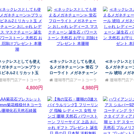
生石 珊瑚 アクセサリー
月 誕生石 珊瑚 アクセサリ
誕生石 パワース
ュエリー 還暦祝 赤 結婚
ー ジュエリー 還暦祝 赤 結
石 お守り 厄除
5周年 プレゼント 本珊瑚
婚 35周年 プレゼント 本珊
本珊瑚
んご サンゴ
瑚 サンゴ さんご
ネックレスとしても使え
≪ネックレスとしても使え
≪ネックレスと
メガネチェーン≫ブラッ
るメガネチェーン≫ 蛍石 フ
るメガネチェー
スピネル2ミリカット玉
ローライト メガネチェーン
ール 琥珀 メガ
ガネチェーン おしゃれ レ
おしゃれ レディース マスク
おしゃれ レディ
珊瑚専門店アートコーラ
珊瑚専門店アートコーラ
珊瑚専門店ア
ィース マスクチェーン 誕
チェーン 誕生石 パワースト
チェーン 誕生石
銀座
ル銀座
ル銀座
4,800円
4,980円
石 パワーストーン 天然石
ーン 天然石 お守り 厄除け
ーン 天然石 お
守り 厄除けプレゼント 本
プレゼント 本珊瑚
プレゼント 本珊
瑚