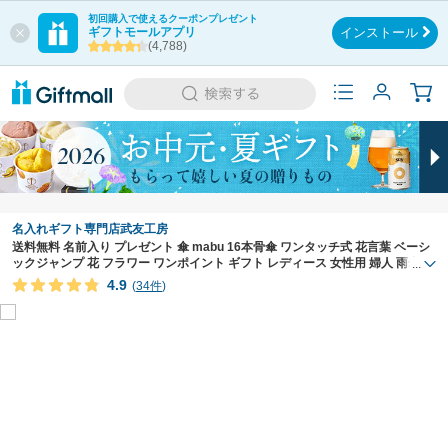
初回購入で使えるクーポンプレゼント
ギフトモールアプリ
インストール
(4,788)
名入れギフト専門店武友工房
送料無料 名前入り プレゼント 傘 mabu 16本骨傘 ワンタッチ式 花言葉 ベーシ
ックジャンプ 花 フラワー ワンポイント ギフト レディース 女性用 婦人 雨傘 日
...
傘 晴雨兼用 SMV アネモネ ローズ サンフラワー ダリア ブロッサム マーガレッ
4.9
(
34件
)
ト スミレ クレマチス /傘/