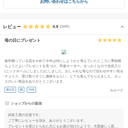
お問い合わせはこちらから
レビュー
4.9
(34件)
母の日にプレゼント
毎年贈っている花をやめて今年は何にしようかと考えていたところに季節柄
ちょうどよいプレゼントを見つけ、早速オーダー。せっかくなので名前入り
(ニックネームにしました)にしました。おしゃれな母なので合わせやすい色を
チョイス。受け取りすぐに連絡をもらい、とても喜んでもらえました。セン
スのいい商品をありがとうございます。
母の日
親
70代
カルーク
ショップからの返信
武友工房の古賀です。
ご丁寧にレビューを頂き、ありがとうございます。
プレゼントを受けとられた方にもお喜び頂けたようで、大変嬉しく思い