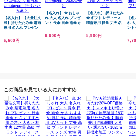
します。
UVカット90%以上/名入れ/傘/16本骨/女性用/雨傘/日傘/誕生日プレゼント/
【名入れ】 傘 おしゃ
【名入れ】 折りたたみ
花言葉/ギフト/贈り物/おしゃれ/かわいい/可愛い/記念品/就職祝い/入学祝
【名入れ】 【大量注文
れ 大人 名入れ プレゼ
傘 ギフト レディース
【名
い/還暦祝い/花/フラワー/ローズ/ガーベラ/ラナンキュラス/ブロッサム/ア
可】折りたたみ傘 晴雨
ント 長傘 日傘 雨傘 か
晴雨兼用 軽量 丈夫 名
れ 
兼用 名入れ プレゼン
さ おすすめ 風に強い
入れ 誕生日 プレゼン
ント 
ネモネ/フリージア/サンフラワー/マーガレット/スミレ/クレマチス/ダリ
ト 日傘 雨傘 かさ おす
晴雨兼用 UVカット 丈
ト 日傘 雨傘 かさ おす
さ 
6,600円
5,980円
ア/おすすめ/お洒落/人気/
すめ 風に強い 大きい
夫 高級 ブランド レデ
すめ 耐風 ブランド
晴雨
6,600円
7,7
柄 丈夫 12本骨 高級 ブ
ィース メンズ 女性 男
mabu 花柄 55cm 還暦
夫 
ランド レディース メ
性 婦人 紳士 旦那 父親
古希 喜寿 傘寿 C/B 《
ィー
ンズ 男性 女性 婦人 誕
通勤 誕生日 お祝い 記
花日和-hanabiyori- 折
性 婦
生日 還暦祝い 古希 喜
念品《 雨日和 -
りたたみ傘 ＆ ブーケ
日 
寿 傘寿 お祝い 記念品
amebiyori - 24本骨傘
セット 》
日和 -
《 雨日和 - amebiyori
》
本骨
- 折りたたみ傘 》
ジ入
この商品を見ている人におすすめ