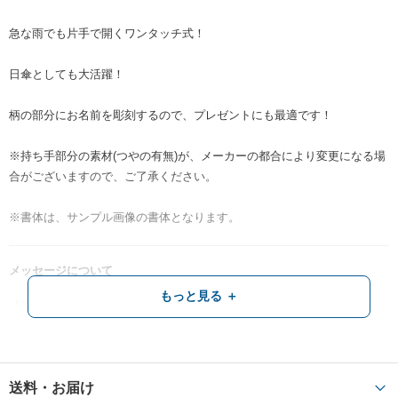
急な雨でも片手で開くワンタッチ式！
日傘としても大活躍！
柄の部分にお名前を彫刻するので、プレゼントにも最適です！
※持ち手部分の素材(つやの有無)が、メーカーの都合により変更になる場
合がございますので、ご了承ください。
※書体は、サンプル画像の書体となります。
メッセージについて
もっと見る ＋
【彫刻文字】苗字又はお名前のどちらかになります。
※ご記入いただいた文字をそのまま彫刻致します。
【書体】サンプル写真同様です。
名入れ彫刻は、レーザーによる凸凹での表現となり、さりげない仕上が
送料・お届け
りです。