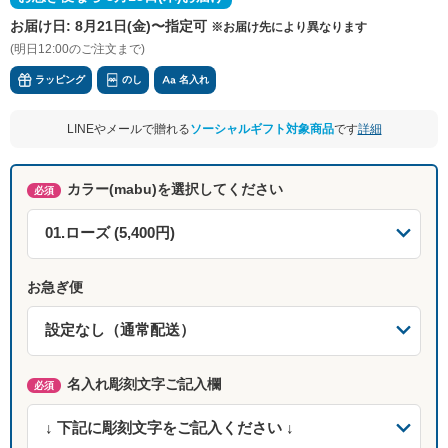
お届け日:
8月21日(金)〜指定可
※お届け先により異なります
(明日12:00のご注文まで)
ラッピング
のし
名入れ
LINEやメールで贈れる
ソーシャルギフト対象商品
です
詳細
カラー(mabu)を選択してください
必須
お急ぎ便
名入れ彫刻文字ご記入欄
必須