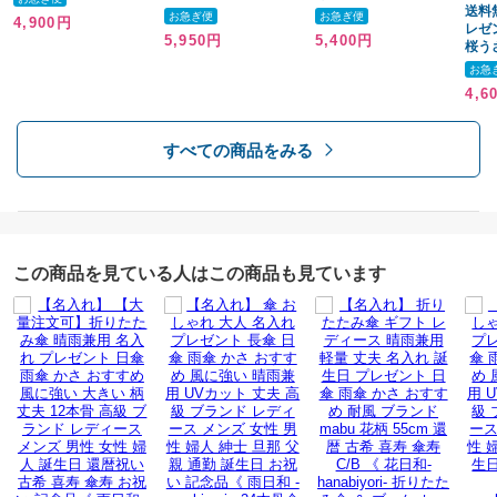
黒 扇子 着物 浴衣 和小
ーン 黒 黄 緑 茶 扇子
傘袋付 黒 紺 グレー メ
送料
お急ぎ便
お急ぎ便
4,900円
物 ギフト メンズ かっ
ギフト 名入れ 縁起物
ンズ おしゃれ かっこ
レゼ
5,950円
5,400円
親骨の骨：58㎝
こいい 名入れ おすす
お父さん メンズ 浴衣
いい 人気 20代 30代
桜う
め /扇子/ ネコポス
着物 和小物 無地 贈り
40代 50代 60代 70代
畳み
開いた時の直径：約102㎝
お急
物 ノベルティ 記念 お
紳士用 レイングッズ
濡れ
4,6
全長：約80㎝
すすめ /扇子/ ネコポス
パラソル アンブレラ /
6本
傘/ YU
日傘
クト 
すべての商品をみる
んじ
重さ
ギフ
ース
約425g
傘 お
PA
無料サービス
この商品を見ている人はこの商品も見ています
無料ラッピング有り
備考
※全ての商品に、ショップカードを同梱しております。
※納品書・明細書等の発行はしておりません。
※領収証が必要の方は、備考欄に宛名と但し書きのご記入をお願いいた