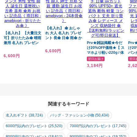
【名入れ】 傘 おしゃ
【名入れ】 【大量注文
れ 大人 名入れ プレゼ
可】折りたたみ傘 晴雨
ント 長傘 日傘 雨傘 か
兼用 名入れ プレゼン
さ おすすめ 風に強い
Prv★雑誌掲載★今だ
Pr
ト 日傘 雨傘 かさ おす
晴雨兼用 UVカット 丈
け20%OFF価格★【 ス
け2
6,600円
すめ 風に強い 大きい
夫 高級 ブランド レデ
マホより軽い220g / 体
バン
6,600円
柄 丈夫 12本骨 高級 ブ
ィース メンズ 女性 男
感温度-15℃ 折りたた
温度-
翌日お届け
翌日
ランド レディース メ
性 婦人 紳士 旦那 父親
み傘 】晴雨兼用 自動
み傘
3,184円
2,6
ンズ 男性 女性 婦人 誕
通勤 誕生日 お祝い 記
開閉 大きい 濡れない
超撥
生日 還暦祝い 古希 喜
念品《 雨日和 -
102cm 超撥水加工 ワ
116
寿 傘寿 お祝い 記念品
amebiyori - 24本骨傘
ンタッチ 日傘 uvカッ
閉 自
《 雨日和 - amebiyori
》
ト99% UPF50+ 遮光
ラス
- 折りたたみ傘 》
遮熱 断熱 軽量 コンパ
ット9
クト 丈夫 折り畳み傘
全遮
レディース メンズ 収
傘 
納袋付 傘【送料無料/
収納
関連するキーワード
ラッピング可/即日発
ラッ
送】
送】
名入れギフト (38,724)
バッグ・ファッション小物 (50,434)
6000円以内のプレゼント (25,520)
7000円以内のプレゼント (17,745)
8000円以内のプレゼント (18,611)
9000円以内のプレゼント (19,252)