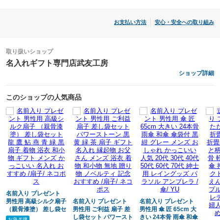
お支払い方法
安心・安全への取り組み
色
ローズ
取り扱いショップ
ダリア
名入れギフト専門店武友工房
ブロッサム
ショップ詳細
クレマチス
スミレ
このショップの人気商品
アネモネ
ガーベラ
ラナンキュラス
フリージア
ガーデニア
カメリア
ゲッカビジン
チョコレートコスモス
ネモフィラ
名前入り プレゼント
男性用 高級シルク扇子
名前入り プレゼント
名前入り プレゼント
（親骨漆塗） 差し袋セ
男性用 ご利益 扇子 差
男性用 傘 匠 65cm 大
ット 龍 鷹 鮎 燕 青 緑
し袋セット パワースト
きい 24本骨 雨傘 和傘
サイズ
お急ぎ便