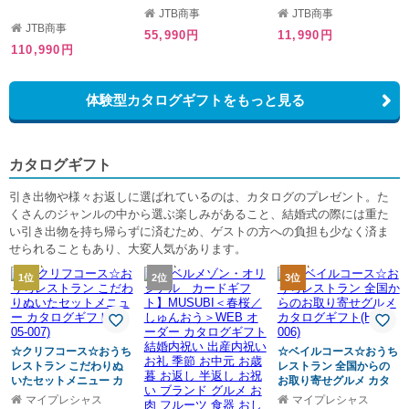
JTB商事
JTB商事
JTB商事
55,990円
11,990円
110,990円
体験型カタログギフトをもっと見る
カタログギフト
引き出物や様々お返しに選ばれているのは、カタログのプレゼント。た
くさんのジャンルの中から選ぶ楽しみがあること、結婚式の際には重た
い引き出物を持ち帰らずに済むため、ゲストの方への負担も少なく済ま
せられることもあり、大変人気があります。
1位
2位
3位
☆クリフコース☆おうち
☆ベイルコース☆おうち
レストラン こだわりぬ
レストラン 全国からの
いたセットメニュー カ
お取り寄せグルメ カタ
タログギフト(H-05-007)
ログギフト(H-05-006)
マイプレシャス
マイプレシャス