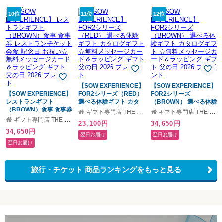
10位
11位
12位
【SOW EXPERIENCE】
【SOW EXPERIENCE】
【SOW EXPERIENCE】
FOR2シリーズ（RED）
FOR2シリーズ
レストランギフト
選べる体験ギフト カタ
（BROWN） 選べる体験
（BROWN）食事 食事券
ログギフト ☆無料メッ
ギフト カタログギフト
ギフト専門店 THE WOW
ギフト専門店 THE WOW
レストランチケット 会
セージカード＆ラッピン
☆無料メッセージカード
ギフト専門店 THE WOW
23,100円
34,650円
食 記念日 お祝い☆無料
グ ギフト 父の日 2026
＆ラッピング ギフト 父
34,650円
メッセージカード＆ラッ
プレゼント
の日 2026 プレゼント
翌日お届け
翌日お届け
ピング ギフト 父の日
翌日お届け
2026 プレゼント
旅行・チケット 商品ランキングをもっと見る