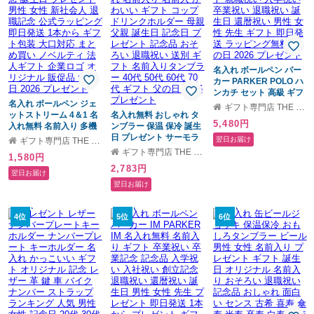
名入れ ボールペン パー
カー PARKER POLO ハ
ンカチ セット 高級 ギフ
名入れ ボールペン ジェ
トセット ボックス入り
ギフト専門店 THE WOW
ットストリーム 4＆1 名
名入れ無料 おしゃれ タ
名入れ無料 名前入れ プ
5,480円
入れ無料 名前入り 多機
ンブラー 保温 保冷 誕生
レゼント 就職祝い 入学
能ボールペン 三菱鉛筆
日 プレゼント サーモラ
祝い 卒業祝い 退職祝い
翌日お届け
ギフト専門店 THE WOW
卒業記念品 入学祝 就職
ウンドタンブラー マッ
誕生日 還暦祝い 男性 女
ギフト専門店 THE WOW
1,580円
祝 卒団記念 誕生日 プレ
トタイプ 310ml 耐熱 マ
性 先生 ギフト 即日発送
2,783円
ゼント 男性 女性 新社会
グ 名入れ 名前入り 名前
ラッピング無料 父の日
翌日お届け
人 退職記念 公式ラッピ
入 かわいい ギフト コッ
2026 プレゼント
翌日お届け
ング 即日発送 1本から
プ ドリンクホルダー 母
ギフト包装 大口対応 ま
親 父親 誕生日 記念日 プ
とめ買い ノベルティ 法
レゼント 記念品 おそろ
4位
5位
6位
人ギフト 企業ロゴ オリ
い 退職祝い 送別 ギフト
ジナル 販促品 父の日
名前入りタンブラー 40
2026 プレゼント
代 50代 60代 70代 ギフ
ト 父の日 2026 プレゼン
ト