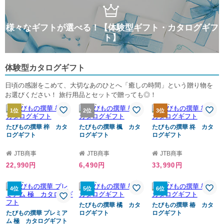
様々なギフトが選べる！【体験型ギフト・カタログギフ
ト】
体験型カタログギフト
日頃の感謝をこめて、大切なあのひとへ「癒しの時間」という贈り物を
お選びください！ 旅行用品とセットで贈っても◎！
1位
2位
3位
たびもの撰華 梓 カタ
たびもの撰華 楓 カタ
たびもの撰華 柊 カタ
ログギフト
ログギフト
ログギフト
JTB商事
JTB商事
JTB商事
22,990円
6,490円
33,990円
4位
5位
6位
たびもの撰華 橘 カタ
たびもの撰華 椿 カタ
たびもの撰華 プレミア
ログギフト
ログギフト
ム 極 カタログギフト