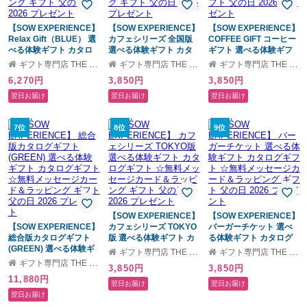
【SOW EXPERIENCE】
【SOW EXPERIENCE】
【SOW EXPERIENCE】
Relax Gift（BLUE） 選
カフェシリーズ 全国版
COFFEE GIFT コーヒー
べる体験ギフト カタロ
選べる体験ギフト カタ
ギフト 選べる体験ギフ
グギフト ☆無料メッセ
ログギフト ☆無料メッ
ト ☆無料メッセージカ
ギフト専門店 THE WOW
ギフト専門店 THE WOW
ギフト専門店 THE WOW
ージカード＆ラッピング
セージカード＆ラッピン
ード＆ラッピング ギフ
6,270円
3,850円
3,850円
ギフト 父の日 2026 プレ
グ ギフト 父の日 2026
ト 父の日 2026 プレゼン
ゼント
プレゼント
ト
翌日お届け
翌日お届け
翌日お届け
7位
8位
9位
【SOW EXPERIENCE】
【SOW EXPERIENCE】
【SOW EXPERIENCE】
カフェシリーズ TOKYO
バーガーチケット 選べ
総合版カタログギフト
版 選べる体験ギフト カ
る体験ギフト カタログ
(GREEN) 選べる体験ギ
タログギフト ☆無料メ
ギフト ☆無料メッセー
ギフト専門店 THE WOW
ギフト専門店 THE WOW
フト カタログギフト ☆
ッセージカード＆ラッピ
ジカード＆ラッピング
ギフト専門店 THE WOW
3,850円
3,850円
無料メッセージカード＆
ング ギフト 父の日 2026
ギフト 父の日 2026 プレ
11,880円
ラッピング ギフト 父の
プレゼント
ゼント
翌日お届け
翌日お届け
日 2026 プレゼント
翌日お届け