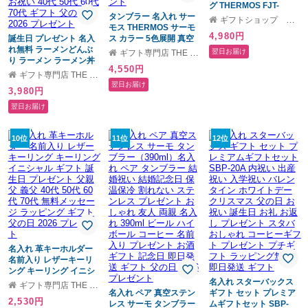
グ THERMOS FJT-
タンブラー 名入れ サー
350(ベビーマグ ストロ
ギフトショップ ユーユ
モス THERMOS サーモ
ーマグ 名入れボトル 水
4,980円
誕生日 プレゼント 名入
ス カラー 5色展開 真空
筒 魔法瓶 保冷 保冷専用
れ無料 ラーメンどんぶ
断熱タンブラー JDY-
両手マグ 名前入り 子ど
翌日お届け
ギフト専門店 THE WOW
り ラーメン ラーメン丼
421C ステンレス 保冷
も キッズ ベビー ギフト
4,550円
ぶり ラーメン丼 ラーメ
食洗器対応 名前入り 無
誕生日 プレゼント 出産
ギフト専門店 THE WOW
ン鉢 定番 赤巻 赤巻三ッ
料ギフトラッピング・メ
祝い 男の子 女の子
翌日お届け
3,980円
竜切立 らーめん 中華 食
ッセージカード ギフト
350ml)
器 美濃焼き 食洗器OK
誕生日 プレゼント 父親
翌日お届け
どんぶり 丼 丼ぶり 名前
母親 プレゼント 名前入
入り 名入れ オーダー お
りタンブラー プレゼン
もしろギフト 男性 女性
ト ギフト 父の日 2026
10位
11位
12位
友人 友達 男友達 女友達
プレゼント
父親 祖父 ラーメン好き
お祝い 40代 50代 60代
70代 ギフト 父の日
2026 プレゼント
名入れ 革キーホルダー
名前入り レザーキーリ
ング キーリング イニシ
ャル ギフト 誕生日 プレ
名入れ スターバックス
ギフト専門店 THE WOW
ゼント 父親 父 義父 40代
名入れ ペア 真空ステン
ギフト セット プレミア
2,530円
50代 60代 70代 無料メ
レス サーモ タンブラー
ムギフトセット SBP-