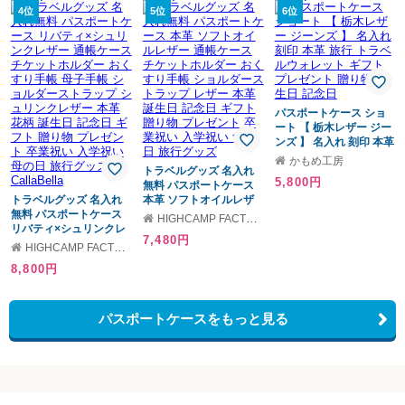
ース ギフト プレゼント
レゼント 出産祝い 孫 保
ュリティポーチ おしゃ
4位
5位
6位
オリジナルギフト
険証 診察券 ノートカバ
れ 海外旅行 ブランド 旧
ー カードケース かわい
ビジネスレザーファクト
い 革 おしゃれ パスポー
リー LIB
トカバー 女性 おすすめ
ギフト オリジナルギフ
ト
パスポートケース ショ
ート 【 栃木レザー ジー
ンズ 】 名入れ 刻印 本革
旅行 トラベルウォレッ
かもめ工房
トラベルグッズ 名入れ
ト ギフト プレゼント 贈
5,800円
無料 パスポートケース
り物 誕生日 記念日
トラベルグッズ 名入れ
本革 ソフトオイルレザ
無料 パスポートケース
ー 通帳ケース チケット
HIGHCAMP FACTORY STOREギフトモール店
リバティ×シュリンクレ
ホルダー おくすり手帳
7,480円
ザー 通帳ケース チケッ
ショルダーストラップ
HIGHCAMP FACTORY STOREギフトモール店
トホルダー おくすり手
レザー 本革 誕生日 記念
8,800円
帳 母子手帳 ショルダー
日 ギフト 贈り物 プレゼ
ストラップ シュリンク
ント 卒業祝い 入学祝い
レザー 本革 花柄 誕生日
父の日 旅行グッズ
記念日 ギフト 贈り物 プ
パスポートケースをもっと見る
レゼント 卒業祝い 入学
祝い 母の日 旅行グッズ
CallaBella