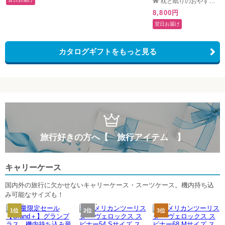
枕と眠りのおやすみショップ！
フト 父の日 2026 プレゼ
る <カタログギフト 枕
8,800円
ント
まくら 抱き枕 抱きまく
ら 結婚祝い 内祝い 引き
翌日お届け
出物 お祝い カタログ お
返し お中元 ギフト プレ
ゼント 人気 敬老の日 母
カタログギフトをもっと見る
の日 父の日 クリスマス
誕生日 >
旅行好きの方へ【 旅行アイテム 】
キャリーケース
国内外の旅行に欠かせないキャリーケース・スーツケース。機内持ち込
み可能なサイズも！
1位
2位
3位