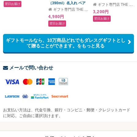
ッセージ ラッピング ギ
（390ml）名入れ ペア
20A 内祝い 出産祝い 入
翌日お届け
ギフト専門店 THE WOW
フト 父の日 2026 プレゼ
タンブラー 結婚祝い 結
学祝い バレンタイン ホ
ギフト専門店 THE WOW
3,200円
ント
婚記念日 保温保冷 割れ
ワイトデー クリスマス
4,980円
ない ステンレス プレゼ
父の日 お祝い 誕生日 お
翌日お届け
ント おしゃれ 友人 両親
礼 お返し プレゼント ス
翌日お届け
名入れ 390ml ビール ハ
タバ おしゃれ コーヒー
イボール コーヒー 名前
ギフト プレゼント プチ
入り プレゼント お酒 ギ
ギフト ラッピング無料
ギフトモールなら、10万商品どれでもダレスグギフトとし
フト 記念日 即日発送 ギ
即日発送 ギフト
て贈ることができます。をもっと見る
フト 父の日 2026 プレゼ
ント
メールで問い合わせ
お支払い方法は、代金引換、銀行・コンビニ・郵便・クレジットカード
に対応。ご自由に選択頂けます。