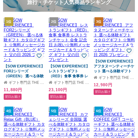
旅行・チケット人気商品ランキング
1位
2位
3位
【SOW EXPERIENCE】
【SOW EXPERIENCE】
【SOW EXPERIENCE】
アフタヌーンティーチケ
FOR2シリーズ
レストランギフト
ット 選べる体験ギフト
（GREEN） 選べる体験
（RED）食事 食事券 レ
カタログギフト ☆無料
ギフト専門店 THE WOW
ギフト カタログギフト
ストランチケット 会食
メッセージカード＆ラッ
ギフト専門店 THE WOW
ギフト専門店 THE WOW
12,980円
☆無料メッセージカード
記念日 お祝い☆無料メ
ピング ギフト 父の日
11,880円
23,100円
＆ラッピング ギフト 父
ッセージカード＆ラッピ
2026 プレゼント
翌日お届け
の日 2026 プレゼント
ング ギフト 父の日 2026
翌日お届け
翌日お届け
プレゼント
4位
5位
6位