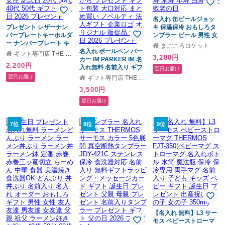
名入れ 缶ビールジョッ
プレゼント レザーナン
キ 保温保冷 おもしろタ
バープレートキーホルダ
ンブラー ビール 男性 女
ー ナンバープレート キ
性 名前入り プレゼント
まごころロケット
ーホルダー 名入れ かっ
名入れ ボールペン パー
ギフト 誕生日 オリジナ
ギフト専門店 THE WOW
3,280円
こいい ギフト オリジナ
カー IM PARKER IM 名
ル 名前入り おそろい 退
2,200円
ル 記念 レザー 革 鍵 車
入れ無料 名前入り ギフ
職祝い 記念品 おしゃれ
翌日お届け
バイク ナンバー ストラ
ト 卒業祝い 卒業記念 記
面白い センス 古希 喜寿
翌日お届け
ギフト専門店 THE WOW
ップ ランキング 人気 男
念品 入学祝い 入社祝い
傘寿 米寿 卒寿 白寿 百寿
3,500円
性 女性 記念日 20代 30
創立記念 退職祝い 還暦
敬老の日
代 40代 50代 ギフト 誕
祝い 誕生日 男性 女性 先
翌日お届け
生日 2026 プレゼント
生 プレゼント 即日発送
1本から プレゼント ギフ
ト包装 大口対応 まとめ
7位
8位
9位
買い ノベルティ 法人ギ
フト 企業ロゴ オリジナ
ル 販促品 父の日 2026
プレゼント
【名入れ 無料】L3 サー
モス ベビーストローマ