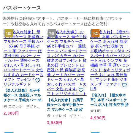
パスポートケース
海外旅行に必須のパスポート。パスポートと一緒に旅程表（バウチャ
ー）や航空券を入れておけるパスポートケースはあると便利！
1位
2位
3位
【名入れ対象】 母子手
帳ケース 出産祝い マル
【名入れ】【撥水牛本
チケース 手帳カバー b6
【名入れ対象】 お薬手
革】本革 パスポートケ
a6 母子手帳 ケース 革 フ
帳ケース 母子手帳ケー
ース 名入れ可 航空券 折
エクレボ ギフトモール店
ァスナー ほぼ日手帳 カ
ス マルチケース a6 b7
らずに収納 カード収納
LIB
2,380円
バー ノートカバー 通帳
手帳カバー 通院ケース
ポケット付き パスポー
エクレボ ギフトモール店
4,990円
ケース かわいい 革 おし
パスポートケース バイ
トカバー パスポート入
3,980円
ゃれ パスポートケース
カラー カバー 敬老の日
れ シンプル 多機能 本革
女性 おすすめ カードケ
プレゼント 敬老の日 プ
革 薄い コンパクト セキ