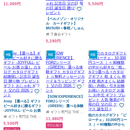
11,000円
5,500円
【ベルメゾン・オリジナ
ル カードギフト】
MUSUBI＜春桜／しゅん
おう＞WEB オーダー カ
千趣会ギフト
タログギフト結婚内祝い
5,280円
出産内祝い お礼 季節 お
中元 お歳暮 お返し 半返
し お祝い ブランド グル
4位
5位
6位
メ お肉 フルーツ 食器 お
しゃれ 記念日 父の日 母
の日 誕生日 贈り物 プレ
ゼント
【SOW EXPERIENCE】
Anny 【選べる】ギフト
FOR2シリーズ
ビール好きに贈るギフト
（GREEN） 選べる体験
-JOYFULL- ビール お酒
ギフト カタログギフト
ギフト専門店 THE WOW
お返し カタログ カタロ
☆無料メッセージカード
枕のカタログギフト「ピ
ギフト専門店 THE WOW
11,880円
グギフト 結婚祝い 記念
＆ラッピング ギフト 父
ローチェ」10,000円コー
5,500円
日 誕生日 贈り物 プレゼ
の日 2026 プレゼント
ス ｜ < 90種類の中から
翌日お届け
ント ギフト おしゃれ ギ
好きな「枕」を1つ選べ
翌日お届け