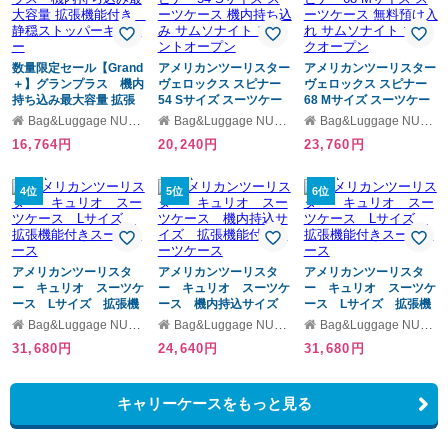
数量限定セール【Grand
アメリカンツーリスター
アメリカンツーリスター
＋】グランプラス 機内
ヴェロックス スピナー
ヴェロックス スピナー
持ち込み最大容量 拡張
54 Sサイズ スーツケー
68 Mサイズ スーツケー
機能付き 静穏ストッパ
ス 機内持ち込み サムソ
ス 無料預け入れ サムソ
Bag&Luggage NUOVO
Bag&Luggage NUOVO
Bag&Luggage NUOVO
ーキャリー
ナイト フロントオープ
ナイト ブックオープン
16,764円
20,240円
23,760円
ン
4位
5位
6位
アメリカンツーリスタ
アメリカンツーリスタ
アメリカンツーリスタ
ー キュリオ スーツケ
ー キュリオ スーツケ
ー キュリオ スーツケ
ース Lサイズ 拡張機
ース 機内持込サイズ
ース Lサイズ 拡張機
能付きスーツケース
拡張機能付きスーツケー
能付きスーツケース
Bag&Luggage NUOVO
Bag&Luggage NUOVO
Bag&Luggage NUOVO
ス
31,680円
24,640円
31,680円
キャリーケースをもっと見る