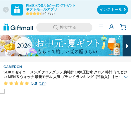
初回購入で使えるクーポンプレゼント
ギフトモールアプリ
インストール
(4,788)
CAMERON
SEIKO セイコー メンズ クロノグラフ 腕時計 10気圧防水 クロノ 時計 うでどけ
い MEN'S ウォッチ 最新モデル 人気 ブランド ランキング【逆輸入】【セイコ
...
ー】【SEIKO】
5.0
(
1件
)