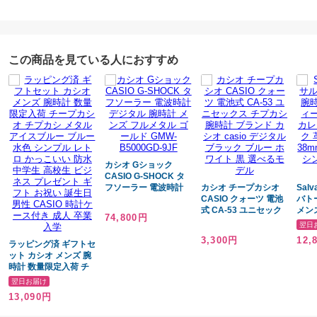
この商品を見ている人におすすめ
カシオ Gショック
CASIO G-SHOCK タ
フソーラー 電波時計
カシオ チープカシオ
Salv
デジタル 腕時計 メン
CASIO クォーツ 電池
バト
ズ フルメタル ゴール
式 CA-53 ユニセック
メン
74,800円
ド GMW-B5000GD-
ス チプカシ 腕時計 ブ
型 
翌日
9JF
ランド カシオ casio
クラ
3,300円
12,
ラッピング済 ギフトセ
デジタル ブラック ブ
レザー
ット カシオ メンズ 腕
ルー ホワイト 黒 選べ
ド 
時計 数量限定入荷 チ
るモデル
ッチ 
ープカシオ チプカシ
翌日お届け
メタル アイスブルー
13,090円
ブルー 水色 シンプル
レトロ かっこいい 防