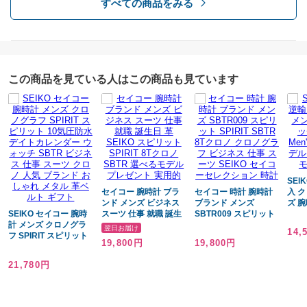
すべての商品をみる
能付き EE02
ンキ
この商品を見ている人はこの商品も見ています
SEI
セイコー 腕時計 ブラ
セイコー 時計 腕時計
入 
ンド メンズ ビジネス
ブランド メンズ
ズ 
SEIKO セイコー 腕時
スーツ 仕事 就職 誕生
SBTR009 スピリット
でどけ
計 メンズ クロノグラ
日 革 SEIKO スピリッ
SPIRIT SBTR 8Tクロ
ノ 海
翌日お届け
14,
フ SPIRIT スピリット
ト SPIRIT 8Tクロノ
ノ クロノグラフ ビジ
高速
19,800円
19,800円
10気圧防水 デイトカ
SBTR 選べるモデル プ
ネス 仕事 スーツ
SND
レンダー ウォッチ
レゼント 実用的
SEIKO セイコーセレ
21,780円
SBTR ビジネス 仕事
クション 時計
スーツ クロノ 人気 ブ
ランド おしゃれ メタ
ル 革ベルト ギフト