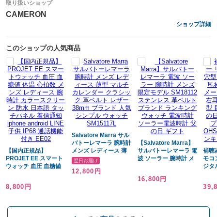
誠に恐れ入りますが、予めご理解ご了承をお願い申し上げます。
取り扱いショップ
またその際は弊社でご注文をキャンセルとさせていただき、早急にご返
CAMERON
金対応を取らせていただきます。
ショップ詳細
このショップの人気商品
Salvatore Marra サル
バトーレマーラ 腕時計
【Salvatore Marra】
【国内正規品】
メンズ レディース 薄
サルバトーレマーラ 電
補聴
PROJET EE スマート
型 マルチカレンダー
波 ソーラー 腕時計 メ
モコ
翌日お届け
ウォッチ 血圧 血糖値
クラシック 革ベルト
ンズ 限定モデル
ジタ
12,800円
体温 心拍数 メンズ レ
レザー 38mm ブラン
SM18112 ステンレス
医療
16,800円
ディース 腕時計 カラ
ド 人気 シンプル ウォ
革ベルト ブランド ラ
内正
8,800円
39,
ースクリーン 防水 日
ッチ SM15117L
ンキング ウォッチ 電
用 
本語 タッチパネル 着
波時計 ソーラー電波時
敬老
信通知 iphone android
計 父の日 ギフト
日 
LINE 子供 IP68 通話機
OHS