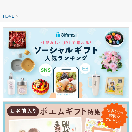
水 中学生 高校生 ビジ
ネス プレゼント ギフ
ト お祝い 誕生日 男性
HOME
CASIO 時計ケース付
き 成人 卒業 入学