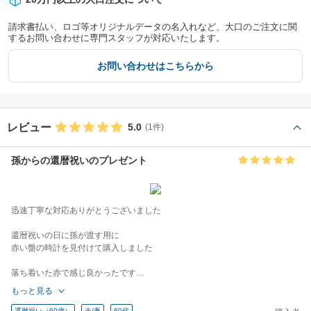
請求書払い、ロゴ等オリジナルデータの名入れなど、大口のご注文に関
するお問い合わせに専門スタッフが対応いたします。
お問い合わせはこちらから
レビュー
5.0
(1件)
孫からの還暦祝いのプレゼント
迅速丁寧な対応ありがとうございました
還暦祝いの日に孫が渡す用に
赤い盤の時計を見付けて購入しました
落ち着いた赤で感じ良かったです
もっと見る
誕生日まで後少し
ジジに早く渡したいなぁ〜と
還暦祝い（60歳）
夫/妻
60代