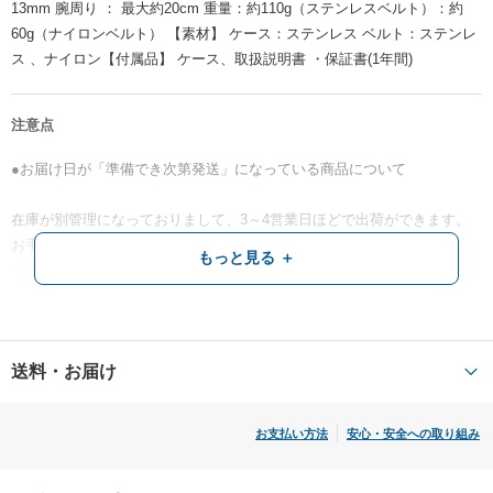
13mm 腕周り ： 最大約20cm 重量：約110g（ステンレスベルト）：約
60g（ナイロンベルト） 【素材】 ケース：ステンレス ベルト：ステンレ
ス 、ナイロン【付属品】 ケース、取扱説明書 ・保証書(1年間)
注意点
●お届け日が「準備でき次第発送」になっている商品について
在庫が別管理になっておりまして、3～4営業日ほどで出荷ができます。
お手元に届くのは4～6営業日後が目安になります。
もっと見る ＋
在庫確認時にそれ以上に日数がかかる場合や、タイミングが合わず在庫
が切れてしまった場合はご連絡させていただきますのでご了承願いま
す。
送料・お届け
●ご注文商品の欠品によるご返金につきまして
お支払い方法
安心・安全への取り組み
ご注文のタイミングによっては在庫が切れてしまい、商品のご用意が出
来かねる場合がございます。