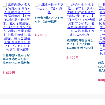
お米食べ比べギフトセ
ット 2合×6銘柄
4,780円
結婚内祝 内祝 お返し
ギフト 【いい夫婦
1122gのお米と3つ猫
の最中セット】 プレゼ
出産内祝い 名入れ 写
ント いい夫婦 お米 ブ
5,400円
真入れ 赤ちゃん米 出
ライダル 名入れ 猫 結
生米 だっこ米 送料無
婚式 けっこん 人気 御
粗品
料 【お米の袋が選べる
礼 おかえし コシヒカ
にな
体重米】名入れ 出産祝
リ
名入
5,630円
い こしひかり コシヒ
こめ
カリ 内祝い 出産 お返
御礼 
80
し お礼 おかえし 出産
業 
祝い 抱っこ 誕生 人気
ルテ
お米ギフト ギフト プ
バー
レゼント お米 誕生 新
治会
米家族
産休
記念
年賀