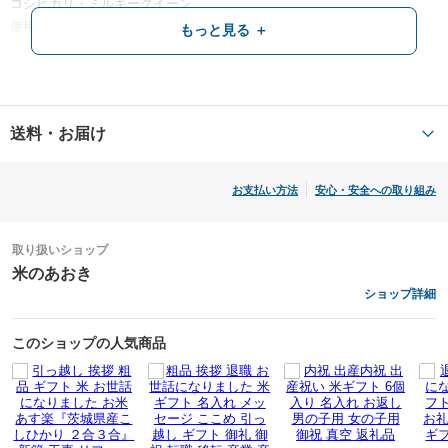
コシヒカリ・ミルキークイーン
使用割合 単一原料米
もっと見る ＋
注意点
中身の「サイコロ」や「ここめ」は他のデザインに入替可能です。
送料・お届け
ご注文手続きのご要望欄にお入れください。
お支払い方法
安心・安全への取り組み
備考
精米年月日 別途商品ラベルに記載
取り扱いショップ
米のあおき
ショップ詳細
このショップの人気商品