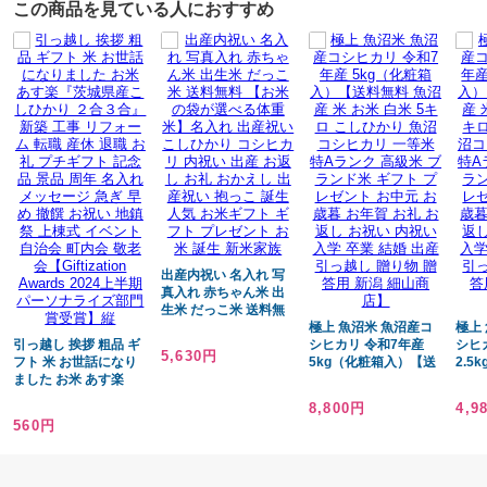
この商品を見ている人におすすめ
あす
出産内祝い 名入れ 写
真入れ 赤ちゃん米 出
生米 だっこ米 送料無
料 【お米の袋が選べる
極上 魚沼米 魚沼産コ
極上
引っ越し 挨拶 粗品 ギ
体重米】名入れ 出産祝
シヒカリ 令和7年産
シヒ
5,630円
フト 米 お世話になり
い こしひかり コシヒ
5kg（化粧箱入）【送
2.5
ました お米 あす楽
カリ 内祝い 出産 お返
料無料 魚沼産 米 お米
【送
『茨城県産こしひかり
し お礼 おかえし 出産
白米 5キロ こしひかり
お米 
8,800円
4,9
２合３合』 新築 工事
祝い 抱っこ 誕生 人気
魚沼コシヒカリ 一等米
ひか
560円
リフォーム 転職 産休
お米ギフト ギフト プ
特Aランク 高級米 ブラ
一等
退職 お礼 プチギフト
レゼント お米 誕生 新
ンド米 ギフト プレゼ
米 
記念品 景品 周年 名入
米家族
ント お中元 お歳暮 お
プレ
れ メッセージ 急ぎ 早
年賀 お礼 お返し お祝
歳暮