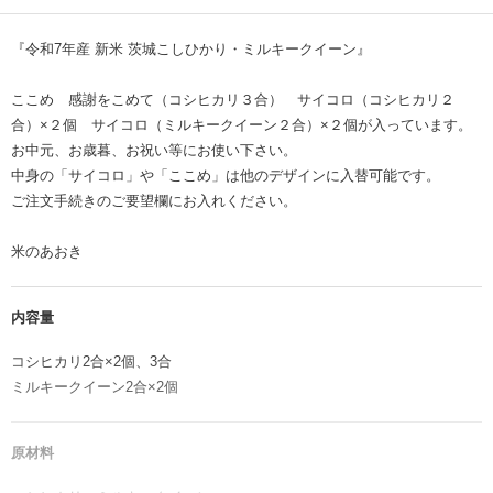
『令和7年産 新米 茨城こしひかり・ミルキークイーン』
ここめ 感謝をこめて（コシヒカリ３合） サイコロ（コシヒカリ２
合）×２個 サイコロ（ミルキークイーン２合）×２個が入っています。
お中元、お歳暮、お祝い等にお使い下さい。
中身の「サイコロ」や「ここめ」は他のデザインに入替可能です。
ご注文手続きのご要望欄にお入れください。
米のあおき
内容量
コシヒカリ2合×2個、3合
ミルキークイーン2合×2個
原材料