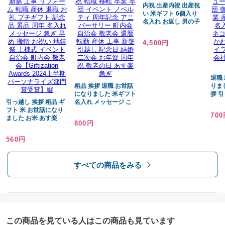
内祝 出産内祝 出産祝
い 米ギフト 6個入り
名入れ お返し 男の子
用 女の子用 御祝 真空
返礼品
4,500円
退職
粗品 挨拶 退職 お世話
りま
になりました 米ギフト
拶 
引っ越し 挨拶 粗品 ギ
名入れ メッセージ こ
品物
フト 米 お世話になり
こめ 引っ越し ギフト
コロ
70
ました お米 あす楽
御礼 御祝 転職 移転 卒
職 退
800円
『茨城県産こしひかり
業 卒団 イベント ノベ
卒業
２合３合』 新築 工事
ルティ 周年記念 アニ
名入
560円
リフォーム 転職 産休
バーサリー 町内会 自
コ パ
退職 お礼 プチギフト
治会 敬老会 還暦 転勤
いい
記念品 景品 周年 名入
産休 工事 新築 引越し
ト 転
すべての商品をみる
れ メッセージ 急ぎ 早
記念日 結婚 二次会 お
会 
め 撤饌 お祝い 地鎮祭
年賀 周年祝 敬老の日
上棟式 イベント 自治
あす楽 急ぎ
会 町内会 敬老会
【Giftization Awards
2024上半期 パーソナ
ライズ部門賞受賞】縦
この商品を見ている人はこの商品も見ています