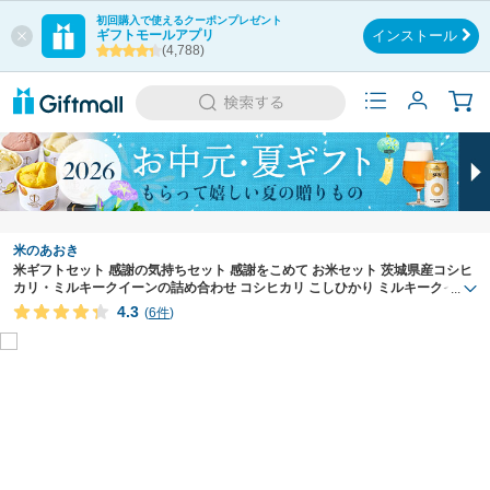
初回購入で使えるクーポンプレゼント
ギフトモールアプリ
インストール
(4,788)
米のあおき
米ギフトセット 感謝の気持ちセット 感謝をこめて お米セット 茨城県産コシヒ
カリ・ミルキークイーンの詰め合わせ コシヒカリ こしひかり ミルキークイー
...
ン おこめ 米 コメ 米2合 一等米 食べ比べ セット 食べ物 茨城 県 茨城県産 セッ
4.3
(
6件
)
ト プレゼント 贈り物 内祝い お返し お祝い お中元 敬老 お歳暮 御歳暮