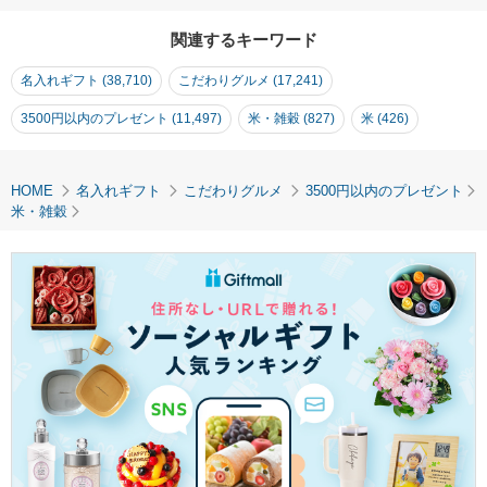
め 撤饌 お祝い 地鎮祭
い 内祝い 入学 卒業 結
し 
上棟式 イベント 自治
婚 出産 引っ越し 贈り
卒業
関連するキーワード
会 町内会 敬老会
物 贈答用 新潟 細山商
し 
【Giftization Awards
店】
細山
名入れギフト (38,710)
こだわりグルメ (17,241)
2024上半期 パーソナ
ライズ部門賞受賞】縦
3500円以内のプレゼント (11,497)
米・雑穀 (827)
米 (426)
HOME
名入れギフト
こだわりグルメ
3500円以内のプレゼント
米・雑穀