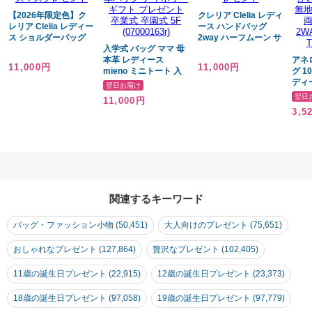
【2026年限定色】ク
クレリア Clelia レディ
レリア Clelia レディー
ース ハンドバッグ
ス ショルダーバッグ
2way ハーフムーン サ
2way がま口 ハンドバ
入学式 バッグ ママ 母
イドビローズ バッグ
ッグ 2層式ミニバッグ
本革 レディース
マルチカラー トリコロ
アネ
11,000円
11,000円
マルチカラー トリコロ
mieno ミニトート 入
ール ショルダー付き
グ 1
ール リベルテシリーズ
園式 卒入学式 ブラン
リベルテシリーズ 母の
ディ
翌日お届け
母の日 クリスマス ク
ド 小さめ キューブバ
日 クリスマス クリス
さめ 
翌日
11,000円
リスマスプレゼント
ッグ ハンドバッグ 軽
マスプレゼント
グ 
3,5
量 シンプル 大人 きれ
り 3
いめ ミニバッグ 30代
行 
20代 本革バッグ アイ
ド a
ボリー ギフト プレゼ
人 
ント 卒業式 卒園式 5F
無地 
(07000163r)
面撥
ストン
gtt0
関連するキーワード
バッグ・ファッション小物 (50,451)
大人向けのプレゼント (75,651)
おしゃれなプレゼント (127,864)
贅沢なプレゼント (102,405)
11歳の誕生日プレゼント (22,915)
12歳の誕生日プレゼント (23,373)
18歳の誕生日プレゼント (97,058)
19歳の誕生日プレゼント (97,779)