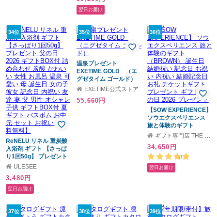
結婚祝い・内祝い・結婚
お試し
記念日・出産祝い・プレ
翌日お届け
ゼント・還暦祝い・退職
祝い・昇進祝い・送別
会・合格祝い・入学祝
34位
35位
36位
い・卒業祝い・記念品・
景品・感謝やお礼を伝え
たいときにも
【anatae】
温泉プレゼント
EXETIME GOLD （エ
グゼタイム ゴールド）
EXETIME公式ストア
55,660円
【SOW EXPERIENCE】
ソウエクスペリエンス
旅と体験のギフト
（BROWN） 誕生日 結
ギフト専門店 THE WOW
ReNELU リネル 重炭酸
婚祝い 記念日 お祝い 内
34,650円
入浴剤 ギフト 【さっぱ
祝い 結婚記念日 お礼 チ
り1回50g】 プレゼント
ケットギフト プレゼン
(1)
父の日 2026 ギフトBOX
ト ギフト 父の日 2026
ULESEE
翌日お届け
付 詰め合わせ 炭酸 かわ
プレゼント
3,480円
いい 女性 お風呂 温泉 可
愛い 母 誕生日 女の子 彼
翌日お届け
女 記念日 内祝い 友達 妻
父 男性 オシャレ 子供 ギ
フトBOX付 夏ギフト バ
37位
38位
39位