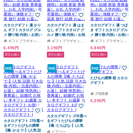
カタログギフト 凛 かり
カタログギフト 凛 はま
カタログギフト 凛 つば
ん ギフトカタログ グル
なし ギフトカタログ グ
き ギフトカタログ グル
メ 贈り物 内祝い お祝い
ルメ 贈り物 内祝い お祝
メ 贈り物 内祝い お祝い
出産祝い 出産内祝い 引
い 出産祝い 出産内祝い
出産祝い 出産内祝い 引
ギフトプラザオンライン
ギフトプラザオンライン
ギフトプラザオンライン
き出物 結婚祝い 結婚 新
引き出物 結婚祝い 結婚
き出物 結婚祝い 結婚 新
6,490円
3,190円
4,840円
築 香典返し お礼 入学内
新築 香典返し お礼 入学
築 香典返し お礼 入学内
祝い 卒業祝い 体験ギフ
内祝い 卒業祝い 体験ギ
祝い 卒業祝い 体験ギフ
翌日お届け
翌日お届け
翌日お届け
ト 温泉 旅行 結婚 お返し
フト 温泉 旅行 結婚 お返
ト 温泉 旅行 結婚 お返し
し
58位
59位
60位
たびもの撰華 桜 カタロ
グギフト
JTB商事
4,290円
カタログギフト JTB選べ
カタログギフト JTB選べ
るギフトたびもの撰華
るギフトたびもの撰華
【橘 -たちばな-】(人気
【楓 -かえで-】(人気 話
話題 引き出物 内祝い 出
ピアリー