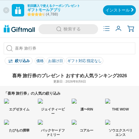
初回購入で使えるクーポンプレゼント
ギフトモールアプリ
インストール
(4,788)
絞り込み
価格
お届け日
ギフト対応:指定なし
喜寿 旅行券のプレゼント おすすめ人気ランキング2026
更新日 : 2026年8月6日
「喜寿 旅行券」の人気の絞り込み
エグゼタイム
ジェイティービ
凛〜RIN
THE WOW
ー
たびもの撰華
バックヤードフ
コアルー
ソウエクスペリ
ァミリー
エンス