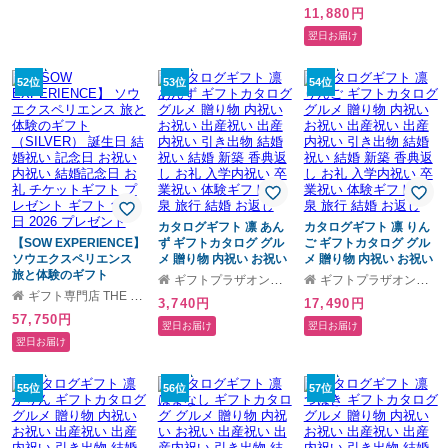
結婚祝い 記念日 お祝い
11,880円
内祝い 結婚記念日 お礼
チケットギフト プレゼ
翌日お届け
ント ギフト 父の日 2026
プレゼント
52位
53位
54位
カタログギフト 凛 あん
カタログギフト 凛 りん
【SOW EXPERIENCE】
ず ギフトカタログ グル
ご ギフトカタログ グル
ソウエクスペリエンス
メ 贈り物 内祝い お祝い
メ 贈り物 内祝い お祝い
旅と体験のギフト
出産祝い 出産内祝い 引
出産祝い 出産内祝い 引
ギフトプラザオンライン
ギフトプラザオンライン
（SILVER） 誕生日 結婚
き出物 結婚祝い 結婚 新
き出物 結婚祝い 結婚 新
ギフト専門店 THE WOW
3,740円
17,490円
祝い 記念日 お祝い 内祝
築 香典返し お礼 入学内
築 香典返し お礼 入学内
57,750円
い 結婚記念日 お礼 チケ
祝い 卒業祝い 体験ギフ
祝い 卒業祝い 体験ギフ
翌日お届け
翌日お届け
ットギフト プレゼント
ト 温泉 旅行 結婚 お返し
ト 温泉 旅行 結婚 お返し
翌日お届け
ギフト 父の日 2026 プレ
ゼント
55位
56位
57位