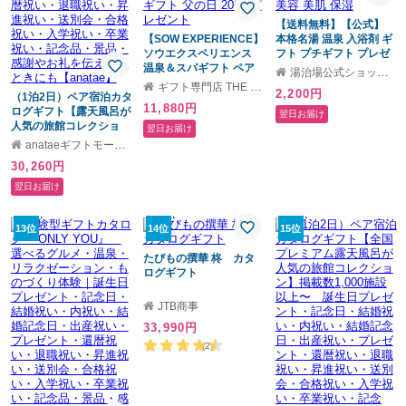
【送料無料】【公式】
【SOW EXPERIENCE】
本格名湯 温泉 入浴剤 ギ
ソウエクスペリエンス
フト プチギフト プレゼ
温泉＆スパギフト ペア
ント 贈答 温泉の素 10包
湯治場公式ショップギフトモール店
日帰り 温泉 スパ リラッ
日本製 お風呂 個包装 詰
ギフト専門店 THE WOW
2,200円
（1泊2日）ペア宿泊カタ
クス 誕生日 結婚祝い 記
め合わせ 疲労回復 腰痛
11,880円
ログギフト【露天風呂が
念日 お祝い 内祝い 結婚
肩こり 冷え症 睡眠 湿疹
翌日お届け
人気の旅館コレクショ
記念日 お礼 チケットギ
乾燥 肌荒れ にきび 痛み
翌日お届け
ン】掲載数1,000施設以
フト プレゼント ギフト
美容 美肌 保湿
anataeギフトモール店
上〜 誕生日プレゼン
父の日 2026 プレゼント
30,260円
ト・記念日・結婚祝い・
内祝い・結婚記念日・出
翌日お届け
産祝い・プレゼント・還
暦祝い・退職祝い・昇進
祝い・送別会・合格祝
13位
14位
15位
い・入学祝い・卒業祝
い・記念品・景品・感謝
たびもの撰華 柊 カタ
やお礼を伝えたいときに
ログギフト
も【anatae】
JTB商事
33,990円
(2)