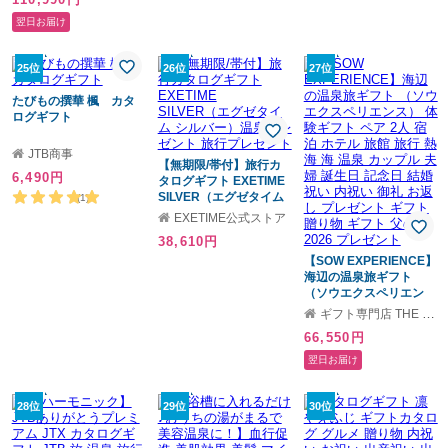
品 お祝い 内祝い 母の日
プール 海 温泉 旅行 洗濯
父の日 長寿祝い 旅行 旅
可 軽量 ナイロン 持ち手
翌日お届け
チケット 旅行ギフト券
付き ファスナー シンプ
人気 ペア 夫婦 JTBあり
ル 大人 女性
がとうプレミアム 結婚
25位
26位
27位
祝い 内祝い 記念日 お礼
お祝い プレゼント ギフ
たびもの撰華 楓 カタ
ト 贈り物 熨斗 ラッピン
ログギフト
グ メッセージ 敬老の日
ギフト
JTB商事
【無期限/帯付】旅行カ
6,490円
タログギフト EXETIME
SILVER（エグゼタイム
(1)
シルバー）温泉プレゼン
EXETIME公式ストア
ト 旅行プレゼント
38,610円
【SOW EXPERIENCE】
海辺の温泉旅ギフト
（ソウエクスペリエン
ス） 体験ギフト ペア 2
ギフト専門店 THE WOW
人 宿泊 ホテル 旅館 旅行
66,550円
熱海 海 温泉 カップル 夫
婦 誕生日 記念日 結婚祝
翌日お届け
い 内祝い 御礼 お返し プ
レゼント ギフト 贈り物
ギフト 父の日 2026 プレ
28位
29位
30位
ゼント