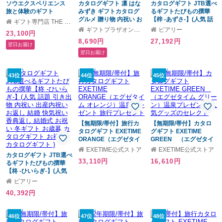
ソウエクスペリエンス
カタログギフト 凛 はな
カタログギフト JTB選べ
旅と体験のギフト
みずき ギフトカタログ
るギフトたびもの撰華
（RED） 誕生日 結婚祝
グルメ 贈り物 内祝い お
【梓 -あずさ-】(人気 話
ギフト専門店 THE WOW
い 記念日 お祝い 内祝い
祝い 出産祝い 出産内祝
題 引き出物 内祝い 出産
ギフトプラザオンライン
ピアリー
23,100円
結婚記念日 チケットギ
い 引き出物 結婚祝い 結
内祝い お返し 結婚 快気
8,690円
27,192円
フト プレゼント ギフト
婚 新築 香典返し お礼 入
祝い 香典返し 結婚式 お
翌日お届け
父の日 2026 プレゼント
学内祝い 卒業祝い 体験
祝い 冬ギフト お歳暮 カ
翌日お届け
ギフト 温泉 旅行 結婚 お
タログギフト お祝い カ
返し
タログギフト )
43位
44位
45位
【無期限/帯付】旅行カ
【無期限/帯付】カタロ
タログギフト EXETIME
グギフト EXETIME
ORANGE（エグゼタイ
GREEN （エグゼタイ
ム オレンジ）温泉プレ
ム グリーン）温泉プレ
EXETIME公式ストア
EXETIME公式ストア
カタログギフト JTB選べ
ゼント 旅行プレゼント
ゼント 人気グッズのセ
33,110円
16,610円
るギフトたびもの撰華
レクト
【柊 -ひいらぎ-】(人気
話題 引き出物 内祝い 出
ピアリー
産内祝い お返し 結婚 快
40,392円
気祝い 香典返し 結婚式
お祝い 冬ギフト お歳暮
カタログギフト お祝い
46位
47位
48位
カタログギフト )