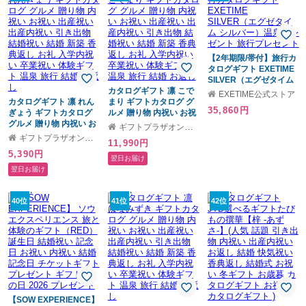
スボム お中元 セット お
祝い 【送料無料】
【2年期限/帯付】旅行カ
タログギフト EXETIME
SILVER（エグゼタイム
カタログギフト 凛 こで
シルバー）温泉プレゼン
EXETIME公式ストア
カタログギフト 凛 れん
まり ギフトカタログ グ
ト 旅行プレゼント
35,860円
ぎょう ギフトカタログ
ルメ 贈り物 内祝い お祝
グルメ 贈り物 内祝い お
い 出産祝い 出産内祝い
ギフトプラザオンライン
祝い 出産祝い 出産内祝
引き出物 結婚祝い 結婚
ギフトプラザオンライン
11,990円
い 引き出物 結婚祝い 結
新築 香典返し お礼 入学
5,390円
婚 新築 香典返し お礼 入
内祝い 卒業祝い 体験ギ
翌日お届け
学内祝い 卒業祝い 体験
フト 温泉 旅行 結婚 お返
翌日お届け
ギフト 温泉 旅行 結婚 お
し
返し
40位
41位
42位
【SOW EXPERIENCE】