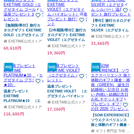
【帯付】旅行カタログギ
【無期限/帯付】旅行カ
フト EXETIME
タログギフト EXETIME
【2年期限/帯付】旅行カ
SILVER（エグゼタイム
GOLD（エグゼタイム ゴ
タログギフト EXETIME
シルバー）温泉プレゼン
EXETIME公式ストア
ールド）温泉プレゼント
VIOLET（エグゼタイム
ト 旅行プレゼント
EXETIME公式ストア
33,660円
旅行プレゼント
バイオレット）温泉プレ
EXETIME公式ストア
60,610円
ゼント 旅行プレゼント
19,360円
49位
50位
51位
温泉プレゼント
温泉プレゼント
EXETIME VIOLET （エ
EXETIME
グゼタイム バイオレッ
PLATINUM★10 （エ
ト）
EXETIME公式ストア
グゼタイム プラチナム
EXETIME公式ストア
17,160円
★10）
116,600円
【SOW EXPERIENCE】
ソウエクスペリエンス
旅と体験のギフト鎌倉・
湘南（GREEN） 誕生日
ギフト専門店 THE WOW