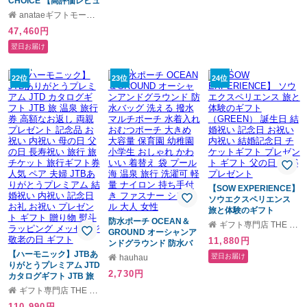
CHOICE 【高評価レビュ
ーホテルセレクション】
anataeギフトモール店
掲載数500施設以上〜
47,460円
誕生日プレゼント・記念
日・結婚祝い・内祝い・
翌日お届け
結婚記念日・出産祝い・
プレゼント・還暦祝い・
退職祝い・昇進祝い・送
22位
23位
24位
別会・合格祝い・入学祝
い・卒業祝い・記念品・
景品・感謝やお礼を伝え
たいときにも
【anatae】
【SOW EXPERIENCE】
ソウエクスペリエンス
旅と体験のギフト
防水ポーチ OCEAN＆
（GREEN） 誕生日 結婚
ギフト専門店 THE WOW
GROUND オーシャンア
祝い 記念日 お祝い 内祝
11,880円
ンドグラウンド 防水バ
い 結婚記念日 チケット
【ハーモニック】JTBあ
ッグ 洗える 撥水 マルチ
ギフト プレゼント ギフ
翌日お届け
hauhau
りがとうプレミアム JTD
ポーチ 水着入れ おむつ
ト 父の日 2026 プレゼン
2,730円
カタログギフト JTB 旅
ポーチ 大きめ 大容量 保
ト
温泉 旅行券 高額なお返
育園 幼稚園 小学生 おし
ギフト専門店 THE WOW
し 両親 プレゼント 記念
ゃれ かわいい 着替え 袋
110,990円