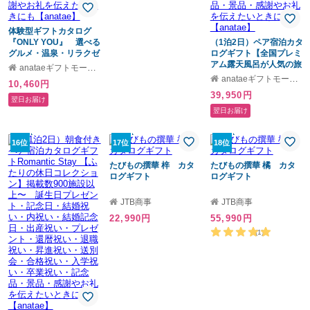
体験型ギフトカタログ
『ONLY YOU』 選べる
（1泊2日）ペア宿泊カタ
グルメ・温泉・リラクゼ
ログギフト【全国プレミ
ーション・ものづくり体
アム露天風呂が人気の旅
anataeギフトモール店
験｜誕生日プレゼント・
館コレクション】掲載数
anataeギフトモール店
10,460円
記念日・結婚祝い・内祝
1,000施設以上〜 誕生
39,950円
い・結婚記念日・出産祝
日プレゼント・記念日・
翌日お届け
い・プレゼント・還暦祝
結婚祝い・内祝い・結婚
翌日お届け
い・退職祝い・昇進祝
記念日・出産祝い・プレ
い・送別会・合格祝い・
ゼント・還暦祝い・退職
入学祝い・卒業祝い・記
祝い・昇進祝い・送別
16位
17位
18位
念品・景品・感謝やお礼
会・合格祝い・入学祝
を伝えたいときにも
い・卒業祝い・記念品・
たびもの撰華 梓 カタ
たびもの撰華 橘 カタ
【anatae】
景品・感謝やお礼を伝え
ログギフト
ログギフト
たいときにも
【anatae】
JTB商事
JTB商事
22,990円
55,990円
(1)