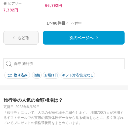
題 引き出物 内祝い 出産
産内祝い お返し 結婚 快
ピアリー
66,792円
内祝い お返し 結婚 快気
気祝い 香典返し 結婚式
7,392円
祝い 香典返し 結婚式 お
お祝い 冬ギフト お歳暮
祝い 冬ギフト お歳暮 カ
カタログギフト お祝い
タログギフト お祝い カ
カタログギフト )
1〜60件目
／177件中
タログギフト 父の日カ
タログギフト )
もどる
次のページへ
絞り込み
価格
お届け日
ギフト対応:指定なし
旅行券の人気の金額相場は？
更新日: 2023年6月29日
「旅行券」について、人気の金額相場をご紹介します。 月間700万人が利用す
るギフトモールでの実際の購買体験データから見る傾向をもとに、多く選ばれ
ているプレゼントの価格帯状況をまとめています。