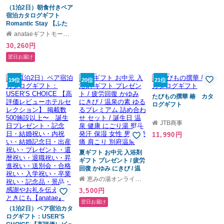
（1泊2日）朝食付きペア
宿泊カタログギフト
Romantic Stay 【ふた
りの休日コレクション】
anataeギフトモール店
掲載数900施設以上〜
30,260円
誕生日プレゼント・記念
日・結婚祝い・内祝い・
翌日お届け
結婚記念日・出産祝い・
プレゼント・還暦祝い・
退職祝い・昇進祝い・送
19位
20位
21位
別会・合格祝い・入学祝
い・卒業祝い・記念品・
たびもの撰華 椿 カタ
景品・感謝やお礼を伝え
ログギフト
たいときにも
【anatae】
JTB商事
11,990円
夏ギフト お中元 入浴剤
ギフト プレゼント / 疲労
回復 かゆみ にきび / 温
泉の素 ゆるるプレミア
恵みの湯オンラインショップギフトモール店
ム 詰め合わせ セット /
3,500円
誕生日 温泉 健康 にごり
湯 熨斗 発汗 保湿 女性
翌日お届け
（1泊2日）ペア宿泊カタ
男性 腰痛 肩こり 別府温
ログギフト：USER’S
泉