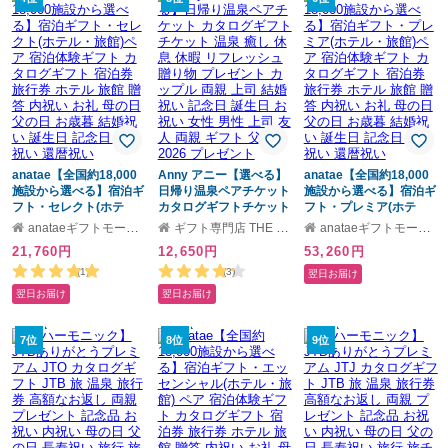
の日 2026 プレゼント
anatae【全国約18,000
Anny アニー【選べる】
anatae【全国約18,000
施設から選べる】宿泊ギ
日帰り温泉ペアチケット
施設から選べる】宿泊ギ
フト・セレクト(ホテ
カタログギフトチケット
フト・プレミア(ホテ
ル・旅館)ペア 宿泊体験
温泉 癒し 休息 休暇 リフ
ル・旅館)ペア 宿泊体験
anataeギフトモール店
ギフト専門店 THE WOW
anataeギフトモール店
ギフト カタログギフト
レッシュ 贈り物 プレゼ
ギフト カタログギフト
21,760円
12,650円
53,260円
宿泊券 旅行券 ホテル 旅
ント カップル 両親 上司
宿泊券 旅行券 ホテル 旅
館 贈答 内祝い お礼 母の
結婚祝い 記念日 誕生日
館 贈答 内祝い お礼 母の
(1)
(3)
翌日お届け
日 父の日 お歳暮 結婚祝
お祝い 女性 男性 上司 友
日 父の日 お歳暮 結婚祝
翌日お届け
翌日お届け
い 誕生日 記念日 退職祝
人 両親 ギフト 父の日
い 誕生日 記念日 退職祝
い 還暦祝い
2026 プレゼント
い 還暦祝い
7位
8位
9位