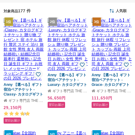
177 件
人気順
対象商品
1位
2位
3位
Anny 【選べる】ギフト
Anny 【選べる】ギフト
宿泊ペアチケット -
宿泊ペアチケット -
Anny 【選べる】ギフト
Luxury- カタログギフト
Grace- カタログギフト
宿泊ペアチケット -
チケット ホテル 旅館 旅
チケット ホテル 旅館 旅
ギフト専門店 THE WOW
ギフト専門店 THE WOW
Classy- カタログギフト
行 休暇 リフレッシュ 贈
行 休暇 リフレッシュ 贈
56,650円
111,650円
チケット 贈り物 プレゼ
り物 プレゼント カップ
り物 プレゼント カップ
ギフト専門店 THE WOW
ント 宿 ホテル 旅行 贅沢
ル 両親 上司 結婚祝い 記
ル 両親 上司 結婚祝い 記
翌日お届け
翌日お届け
29,150円
ステイ 泊り 旅館 女性 男
念日 誕生日 お祝い 女性
念日 誕生日 お祝い 女性
性 友人 両親 結婚祝い 結
男性 上司 友人 両親 ギフ
男性 上司 友人 両親 ギフ
(3)
婚記念日 親孝行 還暦祝
ト 父の日 2026 プレゼン
ト 父の日 2026 プレゼン
翌日お届け
い 記念日 誕生日 ギフト
ト
ト
お祝い メッセージカー
ド ラッピング ギフト 父
4位
5位
6位