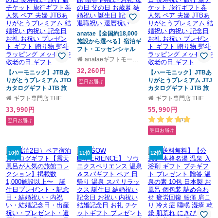
anatae【全国約18,000
施設から選べる】宿泊ギ
フト・エッセンシャル
(ホテル・旅館) ペア 宿泊
anataeギフトモール店
体験ギフト カタログギ
32,260円
【ハーモニック】JTBあ
フト 宿泊券 旅行券 ホテ
【ハーモニック】JTBあ
りがとうプレミアム JTO
ル 旅館 贈答 内祝い お礼
りがとうプレミアム JTJ
翌日お届け
カタログギフト JTB 旅
母の日 父の日 お歳暮 結
カタログギフト JTB 旅
温泉 旅行券 高額なお返
婚祝い 誕生日 記念日 退
温泉 旅行券 高額なお返
ギフト専門店 THE WOW
ギフト専門店 THE WOW
し 両親 プレゼント 記念
職祝い 還暦祝い
し 両親 プレゼント 記念
33,990円
55,990円
品 お祝い 内祝い 母の日
品 お祝い 内祝い 母の日
父の日 長寿祝い 旅行 旅
父の日 長寿祝い 旅行 旅
(1)
翌日お届け
チケット 旅行ギフト券
チケット 旅行ギフト券
翌日お届け
人気 ペア 夫婦 JTBあり
人気 ペア 夫婦 JTBあり
がとうプレミアム 結婚
がとうプレミアム 結婚
祝い 内祝い 記念日 お礼
祝い 内祝い 記念日 お礼
10位
11位
12位
お祝い プレゼント ギフ
お祝い プレゼント ギフ
ト 贈り物 熨斗 ラッピン
ト 贈り物 熨斗 ラッピン
グ メッセージ 敬老の日
グ メッセージ 敬老の日
ギフト
ギフト