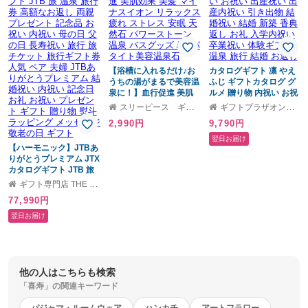
【浴槽に入れるだけ♪お
カタログギフト 凛 やえ
うちの湯がまるで美容温
ふじ ギフトカタログ グ
泉に！】血行促進 美肌
ルメ 贈り物 内祝い お祝
効果 美髪 マイナスイオ
い 出産祝い 出産内祝い
スリーピース ギフトモール店
ギフトプラザオンライン
ン リラックス 疲れ スト
引き出物 結婚祝い 結婚
2,990円
9,790円
レス 安眠 天然石 パワー
新築 香典返し お礼 入学
ストーン 温泉 バスグッ
内祝い 卒業祝い 体験ギ
翌日お届け
【ハーモニック】JTBあ
ズ / アパタイト美容温泉
フト 温泉 旅行 結婚 お返
りがとうプレミアム JTX
石
し
カタログギフト JTB 旅
温泉 旅行券 高額なお返
ギフト専門店 THE WOW
し 両親 プレゼント 記念
77,990円
品 お祝い 内祝い 母の日
父の日 長寿祝い 旅行 旅
翌日お届け
チケット 旅行ギフト券
人気 ペア 夫婦 JTBあり
がとうプレミアム 結婚
祝い 内祝い 記念日 お礼
お祝い プレゼント ギフ
他の人はこちらも検索
ト 贈り物 熨斗 ラッピン
「喜寿」の関連キーワード
グ メッセージ 敬老の日
ギフト