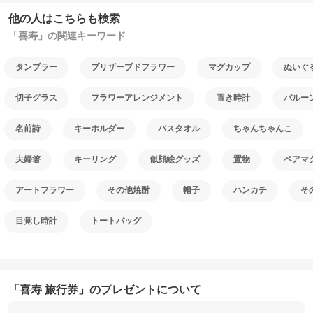
他の人はこちらも検索
「喜寿」の関連キーワード
タンブラー
プリザーブドフラワー
マグカップ
ぬいぐ
切子グラス
フラワーアレンジメント
置き時計
バルー
名前詩
キーホルダー
バスタオル
ちゃんちゃんこ
夫婦箸
キーリング
似顔絵グッズ
置物
ペアマ
アートフラワー
その他焼酎
帽子
ハンカチ
そ
目覚し時計
トートバッグ
「喜寿 旅行券」のプレゼントについて