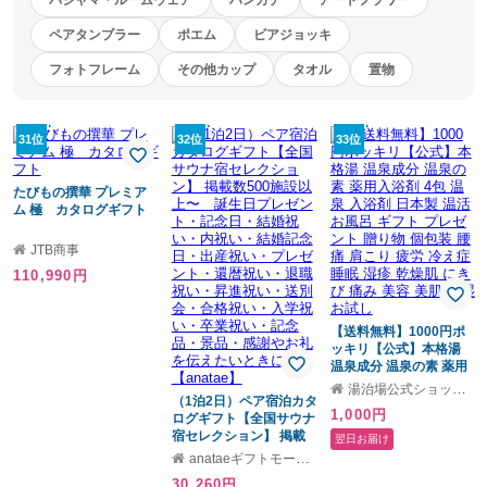
パジャマ・ルームウェア
ハンカチ
アートフラワー
ペアタンブラー
ポエム
ビアジョッキ
フォトフレーム
その他カップ
タオル
置物
31位
32位
33位
たびもの撰華 プレミア
ム 極 カタログギフト
JTB商事
110,990円
【送料無料】1000円ポ
ッキリ【公式】本格湯
温泉成分 温泉の素 薬用
入浴剤 4包 温泉 入浴剤
湯治場公式ショップギフトモール店
（1泊2日）ペア宿泊カタ
日本製 温活 お風呂 ギフ
1,000円
ログギフト【全国サウナ
ト プレゼント 贈り物 個
宿セレクション】 掲載
包装 腰痛 肩こり 疲労 冷
翌日お届け
数500施設以上〜 誕生
え症 睡眠 湿疹 乾燥肌 に
anataeギフトモール店
日プレゼント・記念日・
きび 痛み 美容 美肌 保湿
30,260円