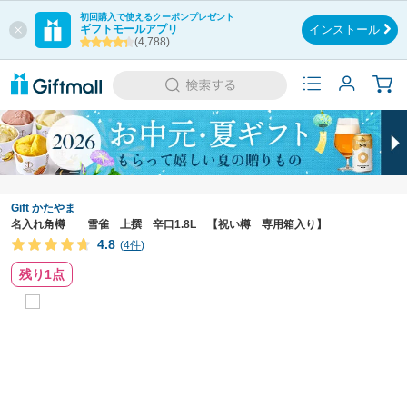
初回購入で使えるクーポンプレゼント
ギフトモールアプリ
インストール
(4,788)
Gift かたやま
名入れ角樽 雪雀 上撰 辛口1.8L 【祝い樽 専用箱入り】
4.8
(
4件
)
残り1点