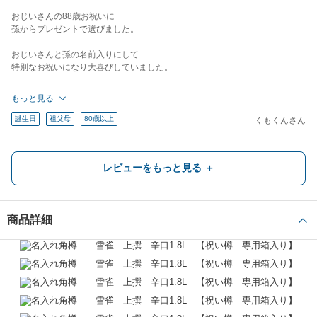
おじいさんの88歳お祝いに
孫からプレゼントで選びました。
おじいさんと孫の名前入りにして
特別なお祝いになり大喜びしていました。
愛犬と一緒に写真を撮りましたので
もっと見る
大体の大きさが分かれば嬉しいです( ＾∀＾)
誕生日
祖父母
80歳以上
くもくんさん
レビューをもっと見る ＋
還暦祝い（60歳）
職場の同僚
60代
購入者
商品詳細
とても喜ばれました おすすめです
札幌でお世話になっているお店の10周年祝いで贈らせていただきました。
今回周年イベントをされるのを知ったのが最近だったため 納期面で