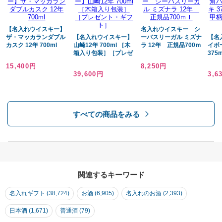
います事、あらかじめご了承の程お願い申し上げます。
【名入れウイスキー】
名入れウイスキー シ
ご案内させていただいた内容で問題が無い場合は、「製作開始OK」のご
ザ・マッカランダブル
【名入れウイスキー】
ーバスリーガル ミズナ
【名
連絡をお願いいたします。
カスク 12年 700ml
山崎12年 700ml ［木
ラ 12年 正規品700ｍ
イボ
箱入り包装］［プレゼ
ｌ
375
変更箇所がある場合や別のデザイン等をご希望の場合は、その旨ご遠慮
ント・ギフト］
と鮮
なくお申し付けください。
15,400円
8,250円
ル]
39,600円
3,6
確定後7営業日より後のお届けご希望日を設定されている場合は、ご希望
日にお届けさせていただきます。
お届け日のご指定をいただいているご注文で、「完成イメージ」のご案
すべての商品をみる
内時に指定させていただます日時を過ぎてもご連絡が無い場合は、まこ
とに恐縮ではごさいますが、ご案内させていただきました「完成イメー
ジ」にて、ご指定日にお届け出来るように製作を開始させていただきま
す。
関連するキーワード
お届け日のご指定日が無いご注文の場合は、再度完成イメージご確認の
催促をさせていただきます。
名入れギフト (38,724)
お酒 (6,905)
名入れのお酒 (2,393)
再度のご案内に対しても、お返事の確認できない場合は、まことに恐縮
日本酒 (1,671)
普通酒 (79)
ではごさいますが、ご案内させていただきました「完成イメージ」に