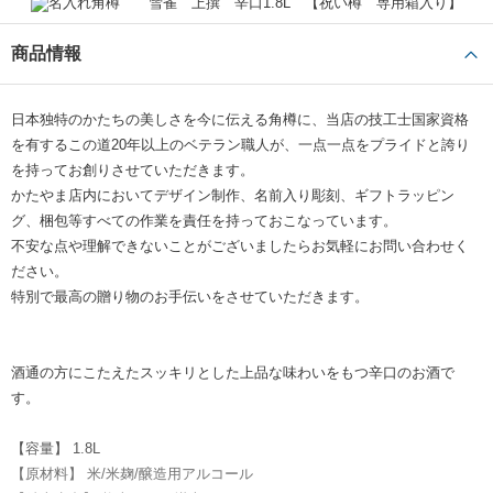
ご無理をお願いしてしまったのですが 迅速かつ丁寧に対応いただき
無事間に合って届けていただけました、ありがとうございました。
大変喜んでいただき ただご高齢のママ&ご常連さんのお店なもので
商品情報
現物の写真が入手できず参考にしていただきにくいのですが 注文時に
添付のようなイメージ画を送って下さいます、もうイメージ通り
もっと見る
でしたので速攻確定注文致しました。
日本独特のかたちの美しさを今に伝える角樽に、当店の技工士国家資格
開店・開業祝い
60代
あさやん
を有するこの道20年以上のベテラン職人が、一点一点をプライドと誇り
を持ってお創りさせていただきます。
ギフトモールより感謝申し上げます
かたやま店内においてデザイン制作、名前入り彫刻、ギフトラッピン
グ、梱包等すべての作業を責任を持っておこなっています。
この度は大切な方へ贈るプレゼントに、「名入れ角樽」の商品をご利用
くださりありがとうございました。また、ご感想やご評価をいただけま
不安な点や理解できないことがございましたらお気軽にお問い合わせく
したこと、心より感謝申し上げます。
ださい。
特別で最高の贈り物のお手伝いをさせていただきます。
もっと見る
こちらは気持ちを込めて贈るお祝いの贈りものにぴったりな、名入れが
ギフトモール 小西
できる角樽の商品でございます。
おめでたい開店祝いの場にふさわしい存在感のある逸品かと思います。
酒通の方にこたえたスッキリとした上品な味わいをもつ辛口のお酒で
お相手様にも大変お喜びいただけたようで嬉しい気持ちでいっぱいでご
す。
ざいます。また商品もイメージ通りに仕上がったようで安心いたしまし
レビューをもっと見る ＋
た。
【容量】 1.8L
次回も大切な方への贈り物をお探しでしたり、お悩みなどございました
【原材料】 米/米麹/醸造用アルコール
ら、ギフトモールにぜひお立ち寄りくださいませ。