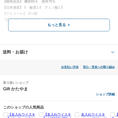
【精米歩合】 麹米65％ 掛米70％
あさやん様のまたのご利用を楽しみにお待ちしております。
【日本酒度】 0 酸度1.4 アミノ酸1.5
【アルコール】 15.4度
【醸造元】 雪雀酒造(株）／愛媛県松山市柳原
もっと見る ＋
箱サイズ：40ｃｍｘ横24ｃｍ奥行23ｃｍ
角ダル本体サイズ：高さ37ｃｍ 横25ｃｍ 上面の径17ｃｍ
【必ずご確認ください】
送料・お届け
※迷惑メール拒否の設定をされている場合は、
お支払い方法
安心・安全への取り組み
必ず当店からのメールが受信出来るように
設定をお願いいたします。
取り扱いショップ
【完成イメージのご案内について】
Gift かたやま
ショップ詳細
ご注文確定日の翌営業日以内に、ご注文いただいた内容での「完成イメ
ージ」をお送りさせていただきます。
このショップの人気商品
尚、ご注文状況によっては、翌営業日以内にご案内出来ない場合がござ