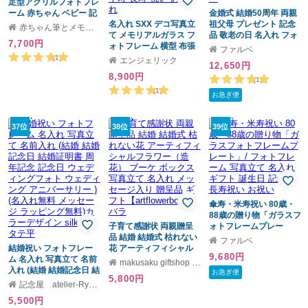
足型アクリルフォトフレ
ーム 赤ちゃん ベビー 記
金婚式 結婚50周年 両親
念日 出産内祝い 写真入
名入れ SXX デコ写真立
祖父母 プレゼント 記念
赤ちゃん筆とメモリアルのお店 ケイビーエクセル
り 誕生日 オリジナル イ
て メモリアルガラス フ
品 敬老の日 名入れ フォ
7,700円
ンテリア
ォトフレーム 横型 布張
トフレーム / 金婚式・結
ファルベ
りBOX入り / プレゼント
婚記念日50周年の贈り
(1)
エンジェリック
12,650円
ギフト 退職 記念 誕生日
物！名入れフォトフレー
8,900円
還暦 古希 喜寿 傘寿 米寿
ムフラワー
(1)
緑寿 早寿 長寿 祝い おし
(1)
お急ぎ便
ゃれ
37位
38位
39位
傘寿・米寿祝い 80歳・
88歳の贈り物「ガラスフ
子育て感謝状 両親贈呈
ォトフレームプレー
品 結婚 結婚式 枯れない
ト」/ フォトフレーム 写
ファルベ
結婚祝い フォトフレー
花 アーティフィシャル
真立て 名入れギフト 誕
9,680円
ム 名入れ 写真立て 名前
フラワー（造花） ブー
生日 記念日 長寿祝い お
makusaku giftshop ギフトモール店
入れ (結婚 結婚記念日 結
ケ ボックス 写真立て 名
祝い
お急ぎ便
5,800円
婚証明書 周年記念 記念
入れ メッセージ入り 贈
記念屋 atelier-Ryokuei
日 ウェディングフォト
呈品 ギフト
5,500円
ウェディング アニバー
【artflowerbox／バラ