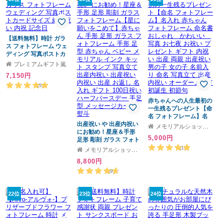
【送料無料】時計 ガラ
ス フォトフレーム ウェ
ディング 写真ポストカ
ードサイズ 結婚祝い 内
プレミアムギフト嵐
祝 記念日
7,150円
(5)
赤ちゃんへの人生最初の
一生残るプレゼント【命
名 フォトフレーム】名
出産祝い や 出産内祝い
入れ 赤ちゃん フォトフ
メモリアルショップ フォーユー
にお勧め！星座＆手形
レーム 命名書 おしゃ
5,000円
足形 彫刻 ガラス フォト
れ かわいい 写真 お
フレーム【星に願いをこ
七夜 お祝い プレゼント
(13)
メモリアルショップ フォーユー
めて】赤ちゃん 手形 足
ギフト 内祝い 出産 両親
8,800円
形 ガラス フォトフレー
出産祝い 男の子 女の子
ム 手形 足型 赤ちゃん ベ
名前入り 命名 写真立て
(9)
ビー メモリアル インク
出産内祝い オーダーメ
キット スタンプ 写真立
イド 初誕生 初節句
22位
て 出産内祝い 出産祝い
23位
24位
内祝い 出産 お返し 名入
れ ギフト 100日祝い ハ
ーフバースデー 手足型