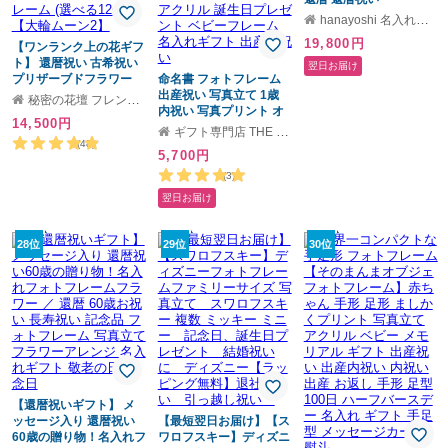
ド 熨斗
hanayoshi 名入れギフト
19,800円
【ワンランク上の花ギフ
ト】 還暦祝い 古希祝い
翌日お届け
プリザーブドフラワー
命名書 フォトフレーム
女性 プレゼント 名入れ
出産祝い 写真立て 1歳
秘密の花壇 フレンドアート
両親贈呈品 時計 退職祝
内祝い 写真プリント オ
14,500円
いフォトフレーム (選べ
ーダー 両親 おしゃれ 写
ギフト専門店 THE WOW
る12色) 【大輪ムーン
真 額 赤ちゃん 出産祝い
(48)
5,700円
2】
名入れ アクリル 誕生日
プレゼント ベビーフレ
(3)
ーム 名入れギフト 出産
翌日お届け
内祝い
28位
29位
30位
【還暦祝いギフト】 メ
ッセージ入り 還暦祝い
【最短翌日お届け】【ス
60歳の贈り物！名入れフ
ワロフスキー】ディズニ