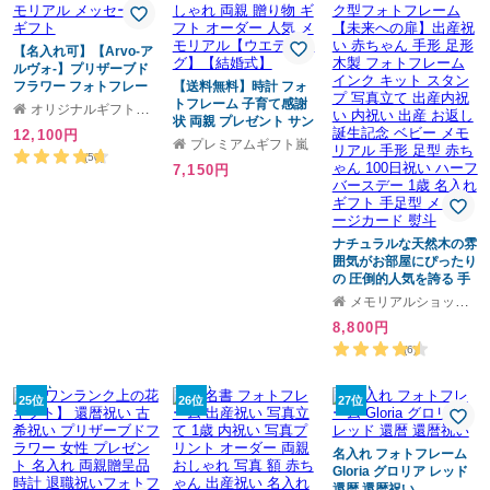
メッセージカード 熨斗
【名入れ可】【Arvo-ア
ルヴォ-】プリザーブド
フラワー フォトフレー
【送料無料】時計 フォ
ム 時計 メモリアル メッ
トフレーム 子育て感謝
オリジナルギフト工房 ハッピースマイル
セージ ギフト
状 両親 プレゼント サン
12,100円
クスボード おしゃれ 両
プレミアムギフト嵐
親 贈り物 ギフト オーダ
(50)
7,150円
ー 人気 メモリアル【ウ
エディング】【結婚式】
ナチュラルな天然木の雰
囲気がお部屋にぴったり
の 圧倒的人気を誇る 手
足形 木製ブック型フォ
メモリアルショップ フォーユー
トフレーム【未来への
8,800円
扉】出産祝い 赤ちゃん
手形 足形 木製 フォトフ
(6)
レーム インク キット ス
タンプ 写真立て 出産内
25位
26位
祝い 内祝い 出産 お返し
27位
誕生記念 ベビー メモリ
アル 手形 足型 赤ちゃん
100日祝い ハーフバース
名入れ フォトフレーム
デー 1歳 名入れ ギフト
Gloria グロリア レッド
手足型 メッセージカー
還暦 還暦祝い