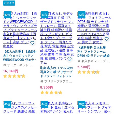
サリー )(名入れ無料 メッ
お急ぎ便
セージ ラッピング無料)
カラーデザイン silk×洋
タテ平
40位
41位
42位
《送料無料 名入れ無
【名入れ彫刻】【紙袋付
料》 フォトフレーム
き】ウェッジウッド／
DF96-40 ラドンナ 結婚
WEDGEWOOD ヴェラ・
祝い 還暦祝い 出産祝い
名入れギフト・プレゼント福来館
ウォン ウィズラブ ピク
ギフト 置時計 おしゃれ
オーダーギフト・名入れ専門店 H.gift Hama アッシュギフトハマ
5,500円
チャーフレーム 名入れ
彫刻 名入れ モデル 花の
かわいい 多面 多窓 時計
16,940円
彫刻代込み【写真立て】
写真立て 横 プリザーブ
写真フレーム 男の子 女
(1)
【フォトフレーム】高級
ドフラワー フォトフレ
の子
(2)
ブランド 出産祝
ーム 写真立て 誕生日 結
プリザーブドフラワーIPFA Gift Mall店
婚祝い 退職祝い プレゼ
8,950円
ント ギフト お祝い プリ
ザーブド フラワー 写真
(7)
たて 花 写真 電報 両親
記念品 還暦祝い 還暦 喜
43位
寿 米寿 古希 卒寿 百寿
44位
45位
女性 花 退職 バラ プレミ
アム