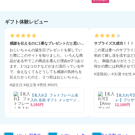
ん 名前
エディング 周年記念 誕
生日 母親 喜寿 還暦 傘寿
米寿 卒寿 白寿 百寿 フラ
ワーアレンジメント フ
ギフト体験レビュー
ラワーギフト 長持ち メ
ッセージカード 母の日
花
感謝を伝えるのに1番なプレゼントだと思います。
サプライズ大成功！！！
おじいちゃんの誕生日プレゼントを探してい
この度は妻へのサプライ
た際にこのサイトを知りました。 いろんな商
初めて嬉し涙を流すほど
品がある中でこの商品を選んだ理由が2つあり
た。 御協力ありがとうございました。 また、
ます。1つはコロナなどがまだ流行っている中
何かの際には利用させて
で、会えなくてもどうしても感謝の気持ちを
#退職祝い #夫/妻 #女性 
伝えたかったのと、２つ目はおじいちゃんと
おばあちゃんの体調が悪く入退院を繰り返し
#誕生日 #祖父母 #男性 #60代
ていること。（今は退院しています。）この
２つに一番当てはまったのがこの商品でし
【名入れ】 フォトフレーム名
【名入れ可】
た。 みんなの写真と刻まれたメッセージを見
入れ 名前 ギフト メッセージ入
ォ-】プリザ
て少しでも元気になってもらいたく購入しま
り 写真立て 置き時計 男性 女
5,350円
ォトフレーム
12,100円
した。 商品を開けた時に竹の香りがほのかに
性 おじいちゃん おばあちゃん
メッセージ 
誕生日 還暦祝い 退職祝い お祝
香り癒されました。木目も本格的で味があ
い 20代 30代 40代 50代《バン
り、世代問わず万人受けすると思います。メ
ブーフォトフレームクロッ
ッセージの彫刻も立体的でかっこよく喜ぶと
ク》
思います！担当してくださった方々ありがと