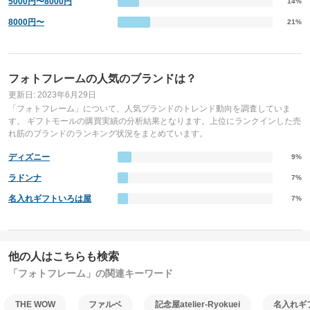
5000円〜8000円
14%
8000円〜
21%
フォトフレームの人気のブランドは？
更新日: 2023年6月29日
「フォトフレーム」について、人気ブランドのトレンド動向を調査していま
す。 ギフトモールの購買実績の分析結果となります。上位にランクインした売
れ筋のブランドのランキング状況をまとめています。
ディズニー
9%
ラドンナ
7%
名入れギフトいろは屋
7%
他の人はこちらも検索
「フォトフレーム」の関連キーワード
THE WOW
ファルベ
記念屋atelier-Ryokuei
名入れギ