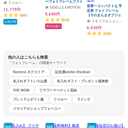
ォトフレームフラワー
ーフォトフレームファミ
ファルベ
／ 還暦 60歳お祝い 長寿
リーサイズ 写真立て
世界一コンパクトな 手
GISELLE EMOTION
11,770円
祝い 記念品 フォトフレ
スワロフスキー 複数 ミ
足形 フォトフレーム
9,680円
ーム 写真立て フラワー
ッキー ミニー 記念
【そのまんまオブジェ
(8)
アレンジ 名入れギフト
日、誕生日プレゼント
フォトフレーム】赤ちゃ
(1)
メモリアルショップ フォーユー
お急ぎ便
敬老の日 記念日
結婚祝いに ディズニー
ん 手形 足形 ましかくプ
翌日お届け
6,930円
【ラッピング無料】退社
リント 写真立て アクリ
祝い 引っ越し祝い
ル ベビー メモリアル ギ
(3)
フト 出産祝い 出産内祝
い 内祝い 出産 お返し 手
形 足型 100日 ハーフバ
ースデー 名入れ ギフト
手足型 メッセージカー
他の人はこちらも検索
ド 熨斗
「フォトフレーム」の関連キーワード
Nextore-ネクストア-
記念屋atelier-Ryokuei
名入れギフトいろは屋
名入れギフト・プレゼント福来館
THE WOW
フラワーマーケット花由
プレミアムギフト嵐
ファルベ
ラドンナ
メモリアルショップフォーユー
31位
32位
33位