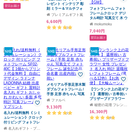
レゼント インテリア 彫
翌日お届け
刻 ミラー＆マルチフォ
フォトフレーム フォト
トフレーム４ ホワイ
フレームクロック デジ
プレミアムギフト嵐
ト 名入れ フォトフレ
タル時計 写真立て 木 ウ
6,600円
ーム 【ブライダル 結婚
ッド 竹 時計 名入れ 名前
mokumoku
祝い ウエディング】
入り 名前 ネーム 名入り
(10)
7,040円
【子育て感謝状】【誕生
名入れ無料 名前入れ 名
祝い】【出産祝い】【内
入れギフト 女性 かわい
翌日お届け
祝】
い 母 母親 妻 お母さん
プレゼント ギフト 実用
的 おしゃれ 送料無料 祝
52位
53位
54位
い【GM】
メモリアル手形足形木製
ダブルフォトフレーム /
【ワンランク上の花ギフ
手形 足形 赤ちゃん 写真
ト】 還暦祝い 古希祝い
立て フォトフレーム 誕
プリザーブドフラワー
ファルベ
生記念品 命名書 出産内
女性 プレゼント 名入れ
秘密の花壇 フレンドアート
9,130円
祝い 内祝い
時計 退職祝いフォトフ
16,300円
名入れ/送料無料《 シミ
レーム (選べる12色)
(1)
ュレーション》クロック
【お急ぎ便】【大輪ムー
(65)
付リビング フォトフレ
ン】
ーム SF02-40C【 1個か
名入れギフト・プレゼント福来館
らプリント代金無料 】