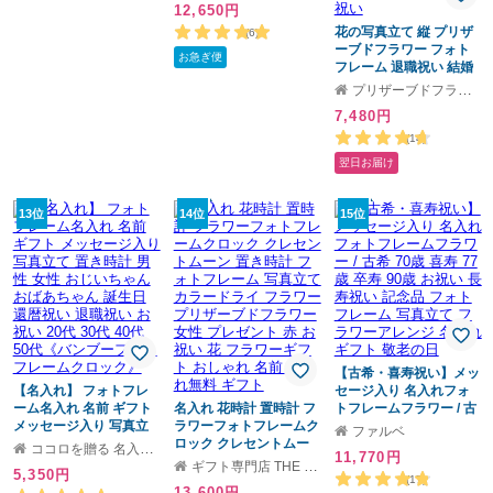
12,650円
レームフラワー
花の写真立て 縦 プリザ
(6)
ーブドフラワー フォト
お急ぎ便
フレーム 退職祝い 結婚
祝い 誕生日 結婚記念日
プリザーブドフラワーIPFA Gift Mall店
結婚式 写真 写真立て プ
7,480円
レゼント ブリザードフ
ラワ- ギフト ブリザード
(14)
フラワー 電報 還暦祝い
翌日お届け
贈り物 お祝い 女性 男性
花 バラ 還暦 古希 喜寿
傘寿 米寿 卒寿 写真 長寿
13位
14位
15位
祝い
【古希・喜寿祝い】メッ
【名入れ】 フォトフレ
セージ入り 名入れフォ
ーム名入れ 名前 ギフト
名入れ 花時計 置時計 フ
トフレームフラワー / 古
メッセージ入り 写真立
ラワーフォトフレームク
希 70歳 喜寿 77歳 卒寿
ファルベ
て 置き時計 男性 女性 お
ロック クレセントムー
90歳 お祝い 長寿祝い 記
ココロを贈る 名入れギフトOkulu
11,770円
じいちゃん おばあちゃ
ン 置き時計 フォトフレ
念品 フォトフレーム 写
ギフト専門店 THE WOW
5,350円
ん 誕生日 還暦祝い 退職
ーム 写真立て カラード
真立て フラワーアレン
(17)
13,600円