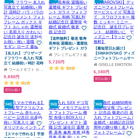
【送料無料】敬老 敬寿
長寿祝 退職祝い 還暦祝
ギフト プレゼント ガラ
【最短翌日お届け】
【名入れ】 プリザーブ
ス フォトフレーム 和柄
【SWAROVSKI】ディズ
プレミアムギフト嵐
ドフラワー 名入れ 写真
写真L判 結婚記念日 還暦
ニーフォトフレームサー
5,720円
立て 結婚祝い 時計 花時
祝 金婚式 銀婚式 敬老 長
ビスＬイズ 写真立て
GISELLE EMOTION
計 バラ バラのアレンジ
寿祝 記念日
スワロフスキー 複数 ミ
(5)
ワールドギフト カヴァティーナ
6,380円
メント フォトフレーム
ッキー ミニー 記念
9,880円
ボックス ギフト おしゃ
日、誕生日プレゼント
翌日お届け
れ 還暦祝い 名前入り か
結婚祝いに ディズニー
(1)
わいい 記念日 誕生日 送
【ラッピング無料】
翌日お届け
別会 お祝い 祝い 退職 女
性 モダン ローズ 薔薇
34位
35位
36位
【スマホで作れる】手形