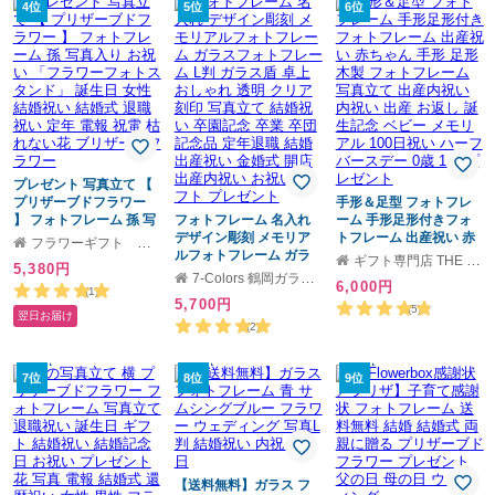
うございます！
4位
5位
6位
プレゼント 写真立て 【
プリザーブドフラワー
手形＆足型 フォトフレ
】 フォトフレーム 孫 写
フォトフレーム 名入れ
ーム 手形足形付きフォ
真入り お祝い 「フラワ
デザイン彫刻 メモリア
トフレーム 出産祝い 赤
フラワーギフト ブーケブランシェ
ーフォトスタンド」 誕
ルフォトフレーム ガラ
ちゃん 手形 足形 木製 フ
ギフト専門店 THE WOW
5,380円
生日 女性 結婚祝い 結婚
スフォトフレーム L判 ガ
ォトフレーム 写真立て
7-Colors 鶴岡ガラスアート工房
6,000円
式 退職祝い 定年 電報 祝
ラス盾 卓上 おしゃれ 透
出産内祝い 内祝い 出産
(1)
5,700円
電 枯れない花 ブリザー
明 クリア 刻印 写真立て
お返し 誕生記念 ベビー
(5)
翌日お届け
ドフラワー
結婚祝い 卒園記念 卒業
メモリアル 100日祝い
(2)
卒団 記念品 定年退職 結
ハーフバースデー 0歳 1
婚 出産祝い 金婚式 開店
歳 プレゼント
7位
出産内祝い お祝い ギフ
8位
9位
ト プレゼント
【送料無料】ガラス フ