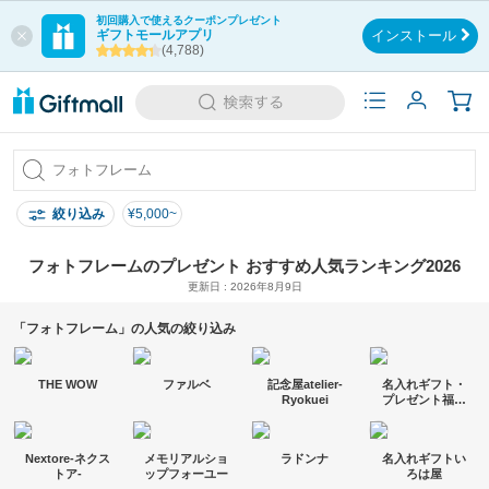
初回購入で使えるクーポンプレゼント
ギフトモールアプリ
インストール
(4,788)
絞り込み
¥5,000~
フォトフレームのプレゼント おすすめ人気ランキング2026
更新日 : 2026年8月9日
「フォトフレーム」の人気の絞り込み
THE WOW
ファルベ
記念屋atelier-
名入れギフト・
Ryokuei
プレゼント福来
館
Nextore-ネクス
メモリアルショ
ラドンナ
名入れギフトい
トア-
ップフォーユー
ろは屋