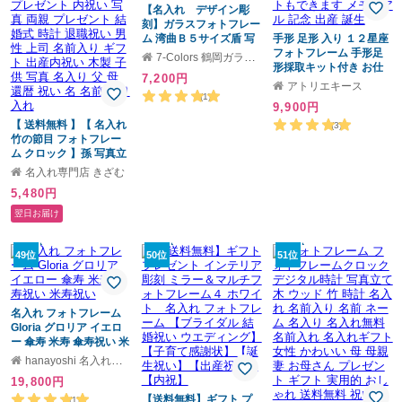
ド オリジナル 鶴 桃の花
【名入れ デザイン彫
メイド オリジナル 写真
波しぶき 藤の花 和風 写
刻】ガラスフォトフレー
立て インテリア おしゃ
真立て 健康祈願
ム 湾曲Ｂ５サイズ盾 写
れ かわいい プレゼント
手形 足形 入り １２星座
真横 Ｌ版写真
ギフト 贈り物
フォトフレーム 手形足
7-Colors 鶴岡ガラスアート工房
形採取キット付き お仕
7,200円
立券 複数セットもでき
アトリエキース
ます メモリアル 記念 出
(1)
9,900円
産 誕生
【 送料無料 】【 名入れ
(3)
竹の節目 フォトフレー
ム クロック 】孫 写真立
て 写真入り プレゼント
名入れ専門店 きざむ
内祝い 写真 両親 プレゼ
5,480円
ント 結婚式 時計 退職祝
い 男性 上司 名前入り ギ
翌日お届け
フト 出産内祝い 木製 子
供 写真 名入り 父 母 還
暦 祝い 名 名前 入り 入
49位
50位
51位
れ
名入れ フォトフレーム
Gloria グロリア イエロ
ー 傘寿 米寿 傘寿祝い 米
寿祝い
hanayoshi 名入れギフト
19,800円
【送料無料】ギフト プ
(1)