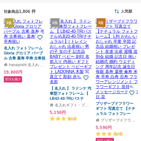
1,806 件
人気順
対象商品
1位
2位
3位
名入れ フォトフレーム
Gloria グロリア パープ
ル 古希 喜寿 卒寿 古希祝
い 喜寿祝い 卒寿祝い
hanayoshi 名入れギフト
19,800円
翌日お届け
【 名入れ 】 ラドンナ 汽
車型フォトフレーム 【
LB42-40-TR(パステ
ル)/LB20-40-TR(ナチュ
プリザーブドフラワー
名入れギフト・プレゼント福来館
ラル) 】| トレイン おし
ギフト 写真立て 【ナチ
5,150円
ゃれ 出産祝い 男の子 女
ュラル フォトフレー
の子 記念品 BABY ベビ
ム】 L判 かわいい おし
(1)
プリザーブドフラワー ギフト Ruplan
ー 刻印 名前入り 内祝い
ゃれ 卒業 卒団 記念品 結
5,590円
ギフト プレゼント ベビ
婚祝い プレゼント 友達
ーギフト LADONNA 木
出産 退職 送別会 結婚 記
(21)
製 写真立て 彫刻 赤ちゃ
念日 祝い 結婚式 婚約 ウ
翌日お届け