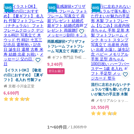
い 開店祝い 表彰 勤続記
ム 記念日 かわいい おし
58位
念 トロフィー 盾 名入れ
59位
ゃれ 花 プリザーブドフ
60位
退職祝い 退職のプレゼ
ラワー ドライフラワー
ント 名入れ花束額 プレ
フラワーボックス 長
ゼント誕生日プレゼント
寿 お祝い 父の日 金婚
式 還暦 古希 傘寿
米寿 退職記念 【商品
番号：R01】
両親感謝状×プリザフォ
トフレーム フォトフレ
ーム 写真立て 両親プレ
ゼント 結婚式 親ギフト
ギフト専門店 THE WOW
結婚式両親プレゼント
9,240円
両親贈呈品 メッセージ
【イラストOK】【敬老
刻印 ギフト
翌日お届け
の日におすすめ】【夏ギ
フト】 名入れ 竹製フォ
トフレーム（ナチュラ
流行に左右されないナチ
京都 小川金正堂
ル） フォトフレームク
ュラルで落ち着いた佇ま
6,600円
ロック デジタル時計 写
いが魅力の手足形 木製
真立て 木 ウッド 竹 時計
フォトフレーム【なご
(7)
メモリアルショップ フォーユー
七五三 記念品 還暦祝い
み】出産内祝 赤ちゃん
10,550円
記念日 誕生日 還暦 古希
手形 足形 木製 フォトフ
米寿 結婚 出産 お祝い メ
レーム インク キット ス
(1)
ッセージ 父の日 母の日
タンプ 写真立て 出産祝
内祝い 出産 お返し 誕生
1〜60件目
／1,806件中
記念 ベビー メモリアル
手形 足型 赤ちゃん 100