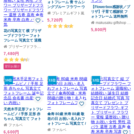
ォトフレーム 青 サムシ
ングブルー フラワー ウ
【Flowerbox感謝状／プ
ェディング 写真L判 結婚
リザ】子育て感謝状 フ
プレミアムギフト嵐
祝い 内祝 記念日
ォトフレーム 送料無料
5,720円
結婚 結婚式 両親に贈る
makusaku giftshop ギフトモール店
プリザーブドフラワー
(1)
5,800円
花の写真立て 横 プリザ
プレゼント 父の日 母の
ーブドフラワー フォト
日 ウエディング
フレーム 写真立て 退職
祝い 誕生日 ギフト 結婚
プリザーブドフラワーIPFA Gift Mall店
祝い 結婚記念日 お祝い
7,480円
プレゼント 花 写真 電報
結婚式 還暦祝い 女性 男
(5)
性 フラワー ブリザーブ
翌日お届け
ドフラワー ブリザード
フラワー 還暦 古希 喜寿
傘寿 米寿 卒寿 白寿 バラ
10位
11位
12位
人気
天然木手足形フォトフレ
ームピノ / 手形 足形 赤
傘寿 80歳 米寿 88歳 敬
ちゃん 写真立て フォト
老の日 お祝い 名入れフ
フレーム 誕生記念品 命
ォトフレーム 写真立て /
ファルベ
名書 出産内祝い 内祝い
傘寿80歳・米寿88歳の
ファルベ
6,600円
贈り物！名入れフォトフ