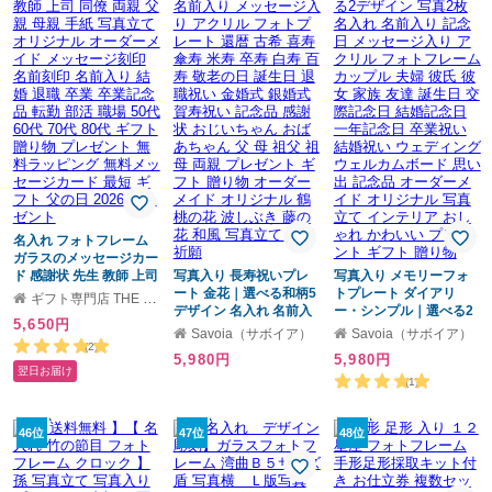
名入れ フォトフレーム
ガラスのメッセージカー
ド 感謝状 先生 教師 上司
写真入り 長寿祝いプレ
写真入り メモリーフォ
同僚 両親 父親 母親 手紙
ート 金花｜選べる和柄5
トプレート ダイアリ
ギフト専門店 THE WOW
写真立て オリジナル オ
デザイン 名入れ 名前入
ー・シンプル｜選べる2
5,650円
ーダーメイド メッセー
り メッセージ入り アク
デザイン 写真2枚 名入れ
Savoia（サボイア）
Savoia（サボイア）
ジ刻印 名前刻印 名前入
リル フォトプレート 還
名前入り 記念日 メッセ
(2)
5,980円
5,980円
り 結婚 退職 卒業 卒業記
暦 古希 喜寿 傘寿 米寿
ージ入り アクリル フォ
翌日お届け
念品 転勤 部活 職場 50代
卒寿 白寿 百寿 敬老の日
トフレーム カップル 夫
(1)
60代 70代 80代 ギフト
誕生日 退職祝い 金婚式
婦 彼氏 彼女 家族 友達
贈り物 プレゼント 無料
銀婚式 賀寿祝い 記念品
誕生日 交際記念日 結婚
ラッピング 無料メッセ
46位
感謝状 おじいちゃん お
47位
記念日 一年記念日 卒業
48位
ージカード 最短 ギフト
ばあちゃん 父 母 祖父 祖
祝い 結婚祝い ウェディ
父の日 2026 プレゼント
母 両親 プレゼント ギフ
ング ウェルカムボード
ト 贈り物 オーダーメイ
思い出 記念品 オーダー