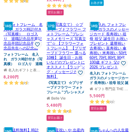
祝い お祝い 20代 30代
ライ フラワー プリザー
ジ 名入れギフト 敬老の
(92)
お急ぎ便
40代 50代《バンブーフ
ブドフラワー 女性 プレ
日
(78)
ォトフレームクロック》
ゼント 赤 お祝い 花 フラ
翌日お届け
ワーギフト おしゃれ 名
前 名入れ無料 ギフト
16位
17位
18位
フォトフレーム 名入
れ ガラス時計付き（写
真横） ロゴ入り 退職
記念品卒業記念品卒団記
名入れギフトと表札 アトリエkana
念品卒園記念品先生への
名入れ フォトフレーム
8,200円
記念品
ガラスのメッセージカー
《写真立て》 ☆プリザ
ド 長寿祝い 祖母 祖父 誕
(2)
ーブドフラワー フォト
生日 お祝い プレゼント
ギフト専門店 THE WOW
フレーム "プレシャスメ
還暦祝い 古希祝い 喜寿
5,500円
モリーズ 写真立て"☆
祝い 傘寿祝い 米寿祝い
Belle Vie
【フラワーフォトフレー
50代 60代 70代 80代 90
(1)
5,480円
ム】 【プリザーブドフ
代 100歳 ギフト 父の日
翌日お届け
ラワー 選べる10種】 誕
2026 プレゼント
(4)
生日・お祝いなどのプレ
翌日お届け
ゼントにオススメ！【ラ
ッピング・メッセージカ
ード無料】
19位
20位
21位