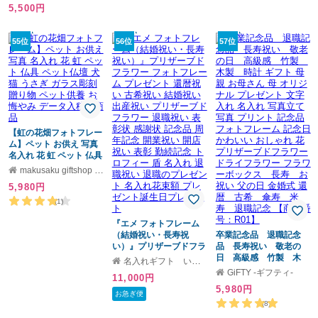
5,500円
自由にデザイン ラドン
ナ LADONNA 結婚 出産
ベビー ギフト 置時計 名
55位
56位
57位
入れ ギフト おしゃれ か
わいい 多面 多窓 時計 写
真フレーム ＵＶプリン
ト
【虹の花畑フォトフレー
ム】ペット お供え 写真
名入れ 花 虹 ペット 仏具
ペット仏壇 犬 猫 うさぎ
makusaku giftshop ギフトモール店
ガラス彫刻 贈り物 ペッ
5,980円
ト供養 お悔やみ データ
入稿型商品
(1)
『エメ フォトフレーム
（結婚祝い・長寿祝
卒業記念品 退職記念
い）』プリザーブドフラ
品 長寿祝い 敬老の
ワー フォトフレーム プ
日 高級感 竹製 木
名入れギフト いろは屋
レゼント 還暦祝い 古希
製 時計 ギフト 母親 お
GiFTY -ギフティ-
11,000円
祝い 結婚祝い 出産祝い
母さん 母 オリジナル プ
5,980円
プリザーブドフラワー
レゼント 文字入れ 名入
お急ぎ便
退職祝い 表彰状 感謝状
れ 写真立て 写真 プリン
(8)
記念品 周年記念 開業祝
ト 記念品 フォトフレー