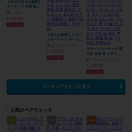
【今だけ名入れ無料】
職祝い 送別の品 還暦
キーケース 牛革 栃木
結婚祝い 内祝い 敬老
レザー 鍵入れ 名入れ
の日/
et-style
御祝 ギフト プレゼン
5,980円
ト 誕生日プレゼント
翌日お届け
名前入れ ラッピング
スマートキー
【名入れ無料】スマー
トキーケース キーケー
ス 小銭入れ付き メン
名入れのできる革小物専門店 NM.element
ズ レディース 本 革 カ
スマートキーケース 窓
4,290円
ーボン レザー 車 コイ
付き 本革 革 レザー 名
翌日お届け
ンケース カード入れ
入れ スマートキー キ
名入れのビッグブレイブ
カード 大容量 名前 入
ーケース レディース
1,480円
り おしゃれ シンプル
メンズ ホワイトデー
翌日お届け
男性 女性 旦那 誕生日
彼女 ナンバープレート
プレゼント 名入れギフ
家の鍵 カバー キーケ
ト 就職祝い 送別の品
ース スマートキーカバ
ランキングをもっと見る
新生活 内祝い 敬老の
ー キーホルダー キー
日/
レス トヨタ ダイハツ
ホンダ スズキ おしゃ
れ プレゼント 車 の 鍵
が 入る キー ケース ペ
人気のペアウォッチ
ア カップル 父 祖父 車
好き 雑貨 母 祖母 誕生
日 卒業記念
1位
2位
3位