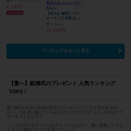
ギフト専門店 THE WOW
名入れ 名前入り 本革
6,280円
レザー ペア オリジナ
翌日お届け
ル 車 カップル 夫婦 ペ
【名入れ 無料】 ペア
ア 両親 お揃い スマー
キーリング 本革 お揃
トキー キーリング 男
いキーリング レザー
Yukarien
性 女性 メンズ レディ
キーリング キーホルダ
10,880円
ース おしゃれ アルフ
ー レザーキーリング
ァベット ギフト
革キーリング 名入れキ
ーリング カラビナ
keyring leather key
ランキングをもっと見る
ring 刻印無料 オーダー
メイド ペアギフト お
揃い ペア カップル ギ
フト 誕生日 記念日 結
婚祝い 新婚 夫婦 家族
プレゼント イニシャル
名前入れ おしゃれ か
【妻へ】紙婚式のプレゼント 人気ランキング
わいい
TOP3！
妻に贈る1年目の結婚記念日のプレゼントとして人気があるの
が、いつも身に着けていられるアクセサリーや、おしゃれなフラ
ワーギフトなどです。
ここで紹介するアイテムをチェックしながら、妻に感激してもら
えような素敵なギフトを選びましょう。