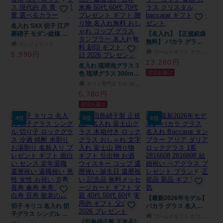
名入れ SXX 切子 江戸
菱硝子 モダン紋様 オ
【名入れ】【正規紙袋
ールドグラス 木箱入り
無料】 バカラ グラス
エンジェリック
/ プレゼント ギフト 退
名入れ ベルーガ タン
ワールドギフト カヴァティーナ
5,990円
職 記念 誕生日 還暦 古
ブラー 200ml 1客 単品
13,280円
希 喜寿 傘寿 米寿 緑寿
名入れ 琉球泡グラス 3
1個 2811813 ハイボー
翌日お届け
早寿 長寿 祝い ロック
色 琉球グラス 300ml
ル ロックグラス タン
グラス 現代的 赤 青 紫
ロックグラス 琉球ガラ
ブラー コップ 食器 ガ
ギフト専門店 THE WOW
黒 黄 選べるカラー
ス ウイスキー 焼酎グ
ラス クリスタル
5,780円
ラス 日本酒 ブランデ
baccarat ギフト プレ
翌日お届け
ー 誕生日 黒 赤 白 ホタ
ゼント
ル石 退職祝い 還暦祝
4位
5位
6位
い 古希 米寿 50代 60代
70代 プレゼント ギフ
ト 贈り物 名入れ無料
おしゃれ コップ グラ
ス タンブラー 名入れ
無料 刻印 ギフト 父の
日 2026 プレゼント
【最新2026年モデル】
切子 キリコ 名入れ 切
バカラ グラス 名入れ
子グラス シングル 切
Baccarat タンブラー
ワールドギフト カヴァティーナ
り子 ロックグラス 冷
《田島硝子製 正規品》
アリア ダリア ロック