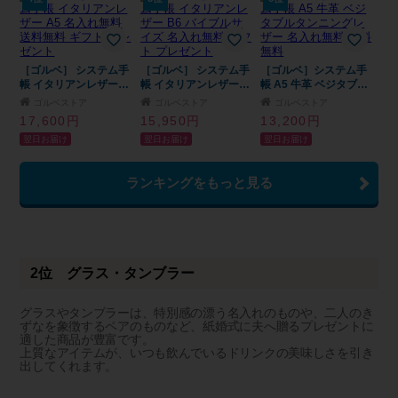
こい メンズ 男性 父 旦
っこいい 卒業祝い 就
那 彼氏 卒業 就職 転職
職祝い 転職祝い 昇進
昇進 記念品 贈り物 お
祝い 記念品 贈り物 お
すすめ お祝い
すすめ お祝い
［ゴルベ］ システム手
［ゴルベ］ システム手
［ゴルベ］システム手
帳 イタリアンレザー
帳 イタリアンレザー
帳 A5 牛革 ベジタブル
A5 名入れ無料 送料無
B6 バイブルサイズ 名
タンニングレザー 名入
ゴルベストア
ゴルベストア
ゴルベストア
料 ギフト プレゼント
入れ無料 ギフト プレ
れ無料 送料無料
17,600円
15,950円
13,200円
ゼント
翌日お届け
翌日お届け
翌日お届け
ランキングをもっと見る
2位 グラス・タンブラー
グラスやタンブラーは、特別感の漂う名入れのものや、二人のき
ずなを象徴するペアのものなど、紙婚式に夫へ贈るプレゼントに
適した商品が豊富です。
上質なアイテムが、いつも飲んでいるドリンクの美味しさを引き
出してくれます。