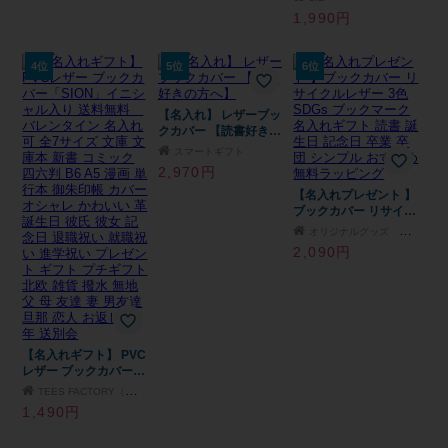
40代 50代 60代 実用的
代 50代 60代 実用的 ギ
庫本ブックカバー 新書
1,990円
ギフト 父の日 2026 プ
フト 父の日 2026 プレ
ブックカバー 単行本ブ
レゼント
ゼント
ックカバー 四六判ブッ
クカバー ソフト ハー
4位
5位
6位
ド レザー 名入れ 革 新
書判 文庫本 ブランド
おしゃれ かわいい シ
【名入れ】 レザーブッ
ンプル フリーポケット
クカバー 【読書好きの
無地 ギフト 名前入り
方へ】
スマートギフト
旧ビジネスレザーファ
クトリー LIB
2,970円
【名入れプレゼント 】
ブックカバー リサイク
ルレザー 3色 SDGs ブ
オリジナルグッズ Happy gift
ックマーク 名入れギフ
2,090円
ト 読書 誕生日 記念日
卒業 卒団 シンプル お
すすめ 無料ラッピング
【名入れギフト】 PVC
レザー ブックカバー
「SION」イニシャル入
TEES FACTORY（ティーズ）
り 送料無料 バレンタ
1,490円
イン 名入れ可 全7サイ
ズ 文庫 文庫本 新書 コ