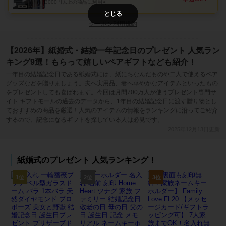
3000円以上の商品に利用可
とじる
クーポン利用規約
【2026年】紙婚式・結婚一年記念日のプレゼント 人気ラン
キング9選！もらって嬉しいペアギフトなども紹介！
一年目の結婚記念日である紙婚式には、紙にちなんだものや二人で使えるペア
グッズなどを贈りましょう。夫へ実用品、妻へ華やかなアイテムといったもの
をプレゼントしても喜ばれます。今回は月間700万人が使うプレゼント専門サ
イト ギフトモールの過去のデータから、1年目の結婚記念日に渡す贈り物とし
ておすすめの商品を厳選！人気のアイテムの情報をランキングに沿ってご紹介
するので、記念になるギフトを探している人は必見です。
2025年12月13日更新
紙婚式のプレゼント 人気ランキング！
1位
2位
3位