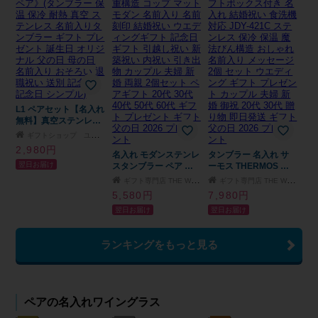
プレゼント お酒 ギフ
レゼント
ト 記念日 即日発送 ギ
フト 父の日 2026 プレ
ゼント
L1 ペアセット【名入れ
無料】真空ステンレス
カラータンブラー
ギフトショップ ユーユ
350ml《ネーム ペア》
2,980円
(タンブラー 保温 保冷
名入れ モダンステンレ
タンブラー 名入れ サ
翌日お届け
耐熱 真空 ステンレス
スタンブラー ペア モ
ーモス THERMOS 真
名前入りタンブラー ギ
ノトーン 保温 保冷 お
空断熱タンブラー カラ
ギフト専門店 THE WOW
ギフト専門店 THE WOW
フト プレゼント 誕生
しゃれ 真空二重構造
ー 420ml ペア ギフト
5,580円
7,980円
日 オリジナル 父の日
コップ マット モダン
ボックス付き 名入れ
翌日お届け
翌日お届け
母の日 名前入り おそ
名前入り 名前刻印 結
結婚祝い 食洗機対応
ろい 退職祝い 送別 記
婚祝い ウエディングギ
JDY-421C ステンレス
念品 記念日 シンプル)
フト 記念日ギフト 引
保冷 保温 魔法びん構
ランキングをもっと見る
越し祝い 新築祝い 内
造 おしゃれ 名前入り
祝い 引き出物 カップ
メッセージ 2個 セット
ル 夫婦 新婚 両親 2個
ウエディング ギフト
セット ペアギフト 20
プレゼント カップル
代 30代 40代 50代 60
夫婦 新婚 御祝 20代 30
ペアの名入れワイングラス
代 ギフト プレゼント
代 贈り物 即日発送 ギ
ギフト 父の日 2026 プ
フト 父の日 2026 プレ