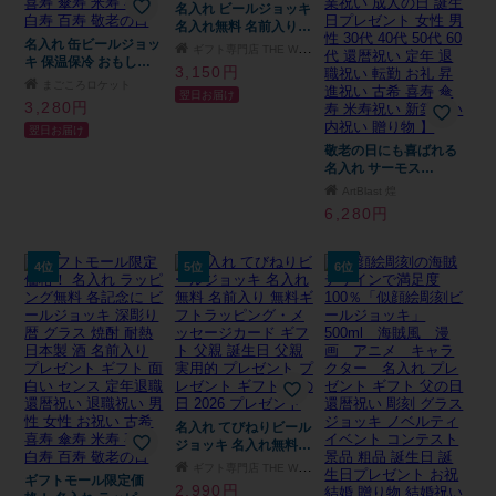
名入れ ビールジョッキ
名入れ無料 名前入り
名入れ 缶ビールジョッ
ギフト 父親 誕生日 父
ギフト専門店 THE WOW
キ 保温保冷 おもしろ
親 実用的 プレゼント
3,150円
タンブラー ビール 男
無料ギフトラッピン
まごころロケット
翌日お届け
性 女性 名前入り プレ
グ・メッセージカード
3,280円
ゼント ギフト 誕生日
プレゼント ギフト 父
翌日お届け
オリジナル 名前入り
の日 2026 プレゼント
おそろい 退職祝い 記
敬老の日にも喜ばれる
念品 おしゃれ 面白い
名入れ サーモス
センス 古希 喜寿 傘寿
THERMOS 真空断熱
ArtBlast 煌
米寿 卒寿 白寿 百寿 敬
ステンレスジョッキ
6,280円
老の日
JDK-720 JDK-721 大
容量720ml【父の日 母
の日 クリスマス バレ
4位
5位
6位
ンタイン ギフト ビー
ル 焼酎 酒 食器 卒業祝
い 成人の日 誕生日プ
レゼント 女性 男性 30
代 40代 50代 60代 還
暦祝い 定年 退職祝い
転勤 お礼 昇進祝い 古
希 喜寿 傘寿 米寿祝い
新築祝い 内祝い 贈り
名入れ てびねりビール
物 】
ジョッキ 名入れ無料
名前入り 無料ギフトラ
ギフト専門店 THE WOW
ギフトモール限定価
ッピング・メッセージ
2,990円