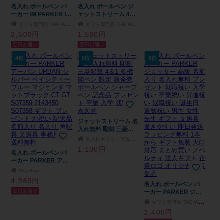
名入れ ボールペン パ
名入れ ボールペン ジ
ーカー IM PARKER IM
ェットストリーム 4＆1
名入れ無料 名前入り
名入れ無料 名前入り
ギフト専門店 THE WOW
ギフト専門店 THE WOW
ギフト 卒業祝い 卒業
多機能ボールペン 三菱
3,500円
1,580円
記念 記念品 入学祝い
鉛筆 卒業記念品 入学
翌日お届け
翌日お届け
入社祝い 創立記念 退
祝 就職祝 卒団記念 誕
職祝い 還暦祝い 誕生
生日 プレゼント 男性
4位
5位
6位
日 男性 女性 先生 プレ
女性 新社会人 退職記
ゼント 即日発送 1本か
念 公式ラッピング 即
ら プレゼント ギフト
日発送 1本から ギフト
包装 大口対応 まとめ
包装 大口対応 まとめ
買い ノベルティ 法人
買い ノベルティ 法人
ギフト 企業ロゴ オリ
ギフト 企業ロゴ オリ
ジナル 販促品 父の日
ジナル 販促品 父の日
2026 プレゼント
2026 プレゼント
ジェットストリーム 名
入れ無料 彫刻 三菱鉛
筆 4＆1 多機能ペン 限
名入れギフト・写真入りプレゼント ケイエスエスサービス
定 新発売 ボールペン
1,100円
名入れ ボールペン パ
シャープペン 記念品
ーカー PARKER アー
プレゼント 卒業 入学
バン URBAN シルバー
就職 半永久的
You Style
ベイシティーブルー マ
4,980円
ジェンタ マットブラッ
名入れ ボールペン パ
翌日お届け
ク CT GT S07359
ーカー PARKER ジョ
2143450 S07358 ギフ
ッター 高級 名前入り
ギフト専門店 THE WOW
ト プレゼント お祝い
名入れ無料 プレゼント
2,400円
記念品 名前入り 名入
就職祝い 入学祝い 卒