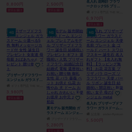
モンド プロポーズ 美
花 フラワーギフト 誕
名入れ 花時計 フラワ
8,800円
2,500円
女と野獣 結婚記念日
生日 記念日 卒業 卒園
ークロックSS プリザ
翌日お届け
翌日お届け
誕生日プレゼント プリ
転勤 入学 ギフト 花 女
ーブドフラワー ＆ 時
ギフト専門店 THE WOW
ザーブドフラワー 名前
性 バラ 5本 花 ギフト
計 クロック 女性 結婚
6,970円
入り プレゼント ギフ
宅配 生花 プレゼント
祝い ウエディングギフ
翌日お届け
ト ラッピング プレゼ
女性 母 春 夏 秋 冬 お
ト 母親 プレゼント 還
ント ギフト
花 即日発送
暦 退職 感謝 御礼 花時
4位
5位
6位
計 置時計 彼女 奥さん
妻 母親 お母さん 祖母
おばあちゃん 贈り物
ギフト プレゼント 無
料ラッピング&メッセ
ージカード ギフト
プリザーブドフラワー
エンジェル ガラスドー
ム ☆選べる5色 無料メ
ギフト専門店 THE WOW
ッセージカード付 女性
3,980円
誕生日 プレゼント 女
翌日お届け
友達 母 母親 おばあち
ゃん プレゼント 贈り
名入れ プリザーブドフ
物 ギフト
夏モデル 販売開始 ガ
ラワー ガラスドーム
ラスドーム エンジェル
エンジェル 天使 名前
記念屋 atelier-Ryokuei
プレミアムモデル プリ
プレート 金 ゴールド
プリザーブドフラワーIPFA Gift Mall店
5,500円
ザーブドフラワー 誕生
ハート スワロフスキー
5,280円
日 結婚祝い プレゼン
誕生石 名入れギフト
翌日お届け
ト ギフト 退職祝い 人
【名入れ無料】【ラッ