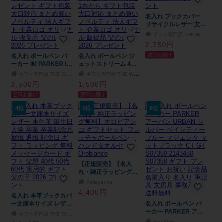
名入れ ブックカバー
リサイクルレザー 文庫
本サイズ 誕生日 入学
ギフト専門店 THE WOW
卒業 卒業記念品 就職
2,750円
退職 記念日 ギフト ラ
翌日お届け
名入れ ボールペン パ
名入れ ボールペン ジ
ッピング 無料メッセー
ーカー IM PARKER IM
ェットストリーム 4＆1
ジカード ギフト 父親
名入れ無料 名前入り
名入れ無料 名前入り
40代 50代 60代 実用的
ギフト専門店 THE WOW
ギフト専門店 THE WOW
ギフト 卒業祝い 卒業
多機能ボールペン 三菱
ギフト 父の日 2026 プ
3,500円
1,580円
記念 記念品 入学祝い
鉛筆 卒業記念品 入学
レゼント
翌日お届け
翌日お届け
入社祝い 創立記念 退
祝 就職祝 卒団記念 誕
職祝い 還暦祝い 誕生
生日 プレゼント 男性
4位
5位
6位
日 男性 女性 先生 プレ
女性 新社会人 退職記
ゼント 即日発送 1本か
念 公式ラッピング 即
ら プレゼント ギフト
日発送 1本から ギフト
包装 大口対応 まとめ
包装 大口対応 まとめ
買い ノベルティ 法人
買い ノベルティ 法人
ギフト 企業ロゴ オリ
ギフト 企業ロゴ オリ
ジナル 販促品 父の日
ジナル 販促品 父の日
【正規販売】【名入
2026 プレゼント
2026 プレゼント
れ・純正ラッピング無
料】オロビアンコ ギフ
Pellepenna
トセット フレッチャボ
4,400円
名入れ 本革ブックカバ
ールペン＋ハンドタオ
ー文庫本サイズ レザー
ルセット Orobianco
名入れ ボールペン パ
本牛革 誕生日 入学 卒
ーカー PARKER アー
ギフト専門店 THE WOW
業 卒業記念品 就職 退
バン URBAN シルバー
You Style