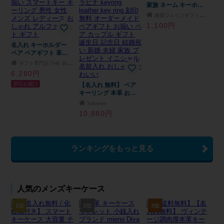
ろい 記念品 複数購入
家族 ネーム キーホル
可 結婚祝い 出産祝い
ダー 誕生 記念 お祝い
サプライズ 親子 兄弟
雑貨ジェイズギフトモール店
お名前刻印 父の日 母
姉妹 ファミリー
1,100円
の日 クリスマス プレ
ゼント
名入れ キーホルダー
ペア ペアギフト 革製
結婚記念日 革婚式 革
ギフト専門店 THE WOW
名入れ 名前入り 本革
6,280円
レザー ペア オリジナ
翌日お届け
ル 車 カップル 夫婦 ペ
【名入れ 無料】 ペア
ア 両親 お揃い スマー
キーリング 本革 お揃
トキー キーリング 男
いキーリング レザー
Yukarien
性 女性 メンズ レディ
キーリング キーホルダ
10,880円
ース おしゃれ アルフ
ー レザーキーリング
ァベット ギフト
革キーリング 名入れキ
ーリング カラビナ
keyring leather key
ランキングをもっと見る
ring 刻印無料 オーダー
メイド ペアギフト お
揃い ペア カップル ギ
フト 誕生日 記念日 結
婚祝い 新婚 夫婦 家族
人気のメンズキーケース
プレゼント イニシャル
名前入れ おしゃれ か
わいい
1位
2位
3位