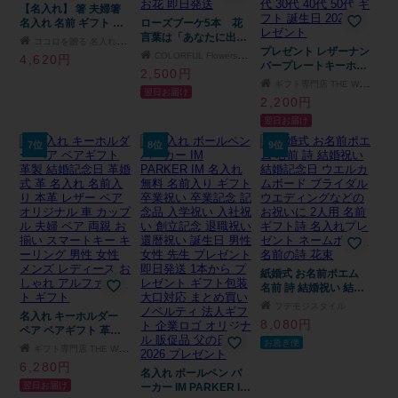
姉妹 ファミリー
【名入れ】 箸 夫婦箸
名入れ 名前 ギフト ペ
ローズブーケ5本 花
ア ランキング 人気 名
言葉は「あなたに出会
ココロを贈る 名入れギフトOkulu
前入り セット 引き出
えた心からの喜び」 生
プレゼント レザーナン
COLORFUL Flowers 花のギフト専門店
4,620円
物 菊 おしゃれ かわい
花 フラワーギフト 誕
バープレートキーホル
2,500円
い お箸 ペアセット 桐
生日 記念日 卒業 卒園
ダー ナンバープレート
ギフト専門店 THE WOW
翌日お届け
箱入り 夫婦 両親 結婚
転勤 入学 ギフト 花 女
キーホルダー 名入れ
2,200円
式 結婚祝い 結婚記念
性 バラ 5本 花 ギフト
かっこいい ギフト オ
翌日お届け
日 還暦祝い 《 和紙 唐
宅配 生花 プレゼント
リジナル 記念 レザー
菊 》
女性 母 春 夏 秋 冬 お
革 鍵 車 バイク ナンバ
7位
8位
9位
花 即日発送
ー ストラップ ランキ
ング 人気 男性 女性 記
念日 20代 30代 40代
50代 ギフト 誕生日
2026 プレゼント
紙婚式 お名前ポエム
名前 詩 結婚祝い 結婚
記念日 ウエルカムボー
フデモジスタイル
名入れ キーホルダー
ド ブライダル ウエデ
8,080円
ペア ペアギフト 革製
ィングなどのお祝いに
お急ぎ便
結婚記念日 革婚式 革
2人用 名前ギフト詩 名
ギフト専門店 THE WOW
名入れ 名前入り 本革
入れプレゼント ネーム
6,280円
レザー ペア オリジナ
名入れ ボールペン パ
ポエム 名前の詩 花束
翌日お届け
ル 車 カップル 夫婦 ペ
ーカー IM PARKER IM