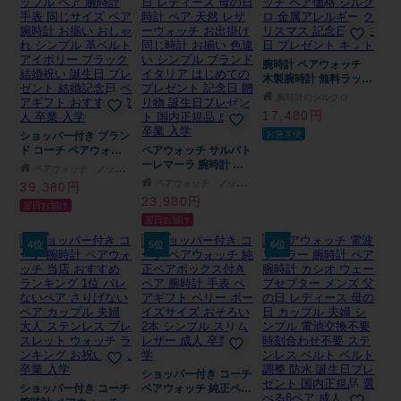
腕時計 ペアウォッチ
木製腕時計 無料ラッピ
ング ウッドウォッチ
腕時計のシルクロ
ペア価格 シルクロ 金
17,480円
属アレルギー クリスマ
お急ぎ便
ショッパー付き ブラン
ス 記念日 誕生日 プレ
ド コーチ ペアウォッ
ペアウォッチ サルバト
ゼント ギフト
チ 夫婦 両親 カップル
ーレマーラ 腕時計 手
ペアウォッチ ノップル
ペア 腕時計 手表 同じ
表 メンズ 父の日 レデ
ペアウォッチ ノップル
39,380円
サイズ ペア腕時計 お
ィース 母の日 時計 ペ
23,980円
翌日お届け
揃い おしゃれ シンプ
ア 天然 レザーウォッ
翌日お届け
ル 革ベルト アイボリ
チ お出掛け 同じ時計
ー ブラック 結婚祝い
お揃い 色違い シンプ
4位
5位
6位
誕生日 プレゼント 結
ル ブランド イタリア
婚記念日 ペアギフト
はじめてのプレゼント
おすすめ 成人 卒業 入
記念日 贈り物 誕生日
学
プレゼント 国内正規品
成人 卒業 入学
ショッパー付き コーチ
ショッパー付き コーチ
ペアウォッチ 純正ペア