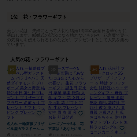
1位 花・フラワーギフト
美しい花は、夫婦にとって大切な結婚1周年の記念日を華やかに
演出します。紙婚式の記念になる枯れないものや、花言葉で妻へ
の気持ちを伝えられるものなどが、プレゼントとして人気を集め
ています。
人気の花・フラワーギフト
1位
2位
3位
名入れ 一輪薔薇プリザ
ローズブーケ5本 花
ベル型ガラスドーム バ
言葉は「あなたに出会
ラ 1本バラ 天然ダイヤ
えた心からの喜び」 生
ギフト専門店 THE WOW
COLORFUL Flowers 花のギフト専門店