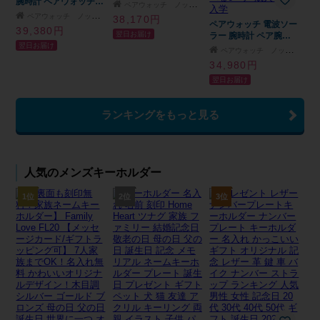
腕時計 ペアウォッチ
ボックス付き ペア 腕
ペアウォッチ ノップル
当店 おすすめ ランキ
時計 手表 ペアギフト
ペアウォッチ ノップル
38,170円
ング 1位 バレないペア
ペリー ボーイズサイズ
ペアウォッチ 電波ソー
39,380円
翌日お届け
さりげないペア カップ
おそろい2本 シンプル
ラー 腕時計 ペア腕時
翌日お届け
ル 夫婦 大人 ステンレ
スリム レザー 成人 卒
計 カシオ ウェーブセ
ペアウォッチ ノップル
ス ブレスレット ウォ
業 入学
プター メンズ 父の日
34,980円
ッチ ランキング お祝
レディース 母の日 カ
翌日お届け
い 成人 卒業 入学
ップル 夫婦 シンプル
電池交換不要 時刻合わ
せ不要 ステンレス ベ
ランキングをもっと見る
ルト ベルト調整 防水
誕生日プレゼント 国内
正規品 選べる6ペア 成
人 卒業 入学
人気のメンズキーホルダー
1位
2位
3位