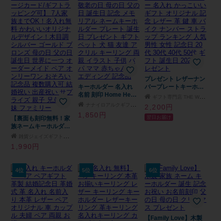
プレゼント レザーナン
キーホルダー 名入れ
バープレートキーホル
名前 刻印 Home Heart
ダー ナンバープレート
ギフト専門店 THE WOW
ツナグ 家族 ファミリ
キーホルダー 名入れ
ナナイロアルクギフトモール店
2,200円
ー 結婚記念日 敬老の
かっこいい ギフト オ
1,850円
翌日お届け
【裏面も刻印無料！家
日 母の日 父の日 誕生
リジナル 記念 レザー
族ネームキーホルダ
日 記念 メモリアル ネ
革 鍵 車 バイク ナンバ
ー】 Family Love
ームキーホルダー プレ
ー ストラップ ランキ
雑貨ジェイズギフトモール店
FL20 【メッセージカ
ート 誕生日 プレゼン
ング 人気 男性 女性 記
1,990円
ード/ギフトラッピング
ト ギフト ペット 犬 猫
念日 20代 30代 40代
可】 7人家族までOK！
友達 アクリル キーリ
50代 ギフト 誕生日
名入れ無料 かわいいオ
ング 両親 イラスト 子
2026 プレゼント
4位
5位
6位
リジナルデザイン！木
供 パパ ママ 赤ちゃん
目調 シルバー ゴール
ウエディング 記念品
ド ブロンズ 母の日 父
の日 誕生日 世界に一
つ オーダーメイド ペ
ア オンリーワン おそ
【Family Love】木製