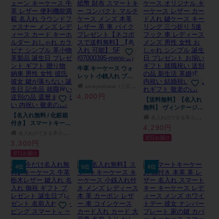
牛革 キーケース ウォ
レット 小銭入れ ブラ
ンド mieno Diva 紙幣
sankyoshokai（三京商会）
財布 スマートキー コ
4,000円
ンパクト マルチケース
【送料無料】【名入れ
メンズ 本革 レザー 革
無料】 ヴィンテージ調
【名入れ無料 / 化粧箱
車 バイク プレゼント
肉厚本革キーケース オ
名入れのできる革小物専門店 NM.element
付き】 スマートキーケ
【ネコポスで送料無
リジナル キーケース
4,290円
ース 大容量 チェーン
料】【名入れ 可能】
レザー カード入れ 鍵
名入れのできる革小物専門店 NM.element
翌日お届け
キーケース 牛革 レザ
5F (07000395-mens-
ケース キーリング 三
3,300円
ー 便利機能満載 名入
1r)
つ折り 5連フック 車 レ
翌日お届け
れ ラウンドファスナー
ディース メンズ 男性
メンズ レディース カ
女性 おしゃれ シンプ
4位
5位
6位
ード キーホルダー お
ル 誕生日 プレゼント
しゃれ カラビナ シン
お揃い ギフト 就職祝
プル 革小物 革製品 誕
い 送別の品 新生活 革
生日 プレゼント ギフ
婚式 内祝い 結婚祝い
ト 贈り物 納車 男性 女
名入れギフト 敬老の
性 彼氏 彼女 鍵が落ち
日/
ない 誕生日 記念品 就