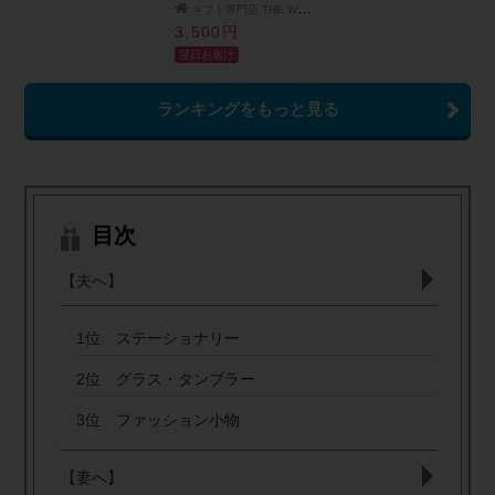
ア 両親 お揃い スマー
名入れ無料 名前入り
ギフト専門店 THE WOW
トキー キーリング 男
ギフト 卒業祝い 卒業
3,500円
性 女性 メンズ レディ
記念 記念品 入学祝い
翌日お届け
ース おしゃれ アルフ
入社祝い 創立記念 退
ァベット ギフト
職祝い 還暦祝い 誕生
日 男性 女性 先生 プレ
ランキングをもっと見る
ゼント 即日発送 1本か
ら プレゼント ギフト
包装 大口対応 まとめ
買い ノベルティ 法人
ギフト 企業ロゴ オリ
ジナル 販促品 父の日
2026 プレゼント
目次
【夫へ】
1位 ステーショナリー
2位 グラス・タンブラー
3位 ファッション小物
【妻へ】