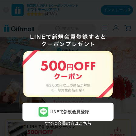
初回購入で使えるクーポンプレゼント
ギフトモールアプリ
インストール
(4,788)
LINEで新規会員登録
すでに会員の方はこちら
LINEで新規会員クーポン
500
OFF
円
早速GET