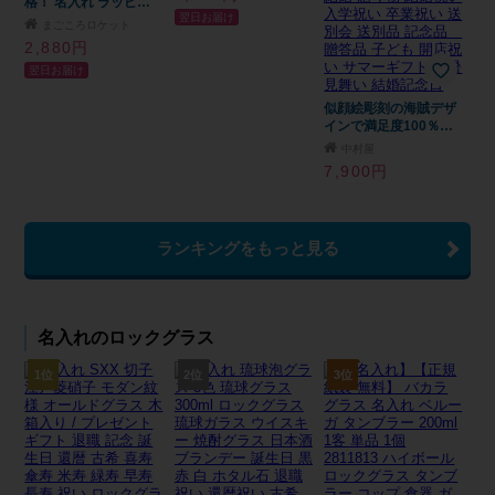
格！ 名入れ ラッピン
カード ギフト 父親 誕
翌日お届け
グ無料 各記念に ビー
生日 父親 実用的 プレ
まごころロケット
ルジョッキ 深彫り 暦
ゼント プレゼント ギ
2,880円
グラス 焼酎 耐熱 日本
フト 父の日 2026 プレ
翌日お届け
製 酒 名前入り プレゼ
ゼント
ント ギフト 面白い セ
ンス 定年退職 還暦祝
似顔絵彫刻の海賊デザ
い 退職祝い 男性 女性
インで満足度100％
お祝い 古希 喜寿 傘寿
「似顔絵彫刻ビールジ
中村屋
米寿 卒寿 白寿 百寿 敬
ョッキ」500ml 海賊
7,900円
老の日
風 漫画 アニメ キ
ャラクター 名入れ プ
レゼント ギフト 父の
日 還暦祝い 彫刻 グラ
ランキングをもっと見る
ス ジョッキ ノベルテ
ィ イベント コンテス
ト景品 粗品 誕生日 誕
生日プレゼント お祝
結婚 贈り物 結婚祝い
名入れのロックグラス
入学祝い 卒業祝い 送
別会 送別品 記念品
贈答品 子ども 開店祝
1位
2位
3位
い サマーギフト 残暑
見舞い 結婚記念日