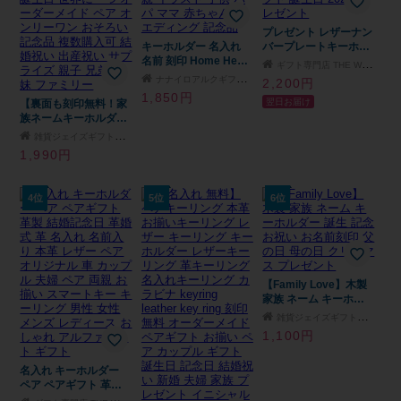
プレゼント レザーナン
キーホルダー 名入れ
バープレートキーホル
名前 刻印 Home Heart
ダー ナンバープレート
ギフト専門店 THE WOW
ツナグ 家族 ファミリ
キーホルダー 名入れ
ナナイロアルクギフトモール店
2,200円
ー 結婚記念日 敬老の
かっこいい ギフト オ
1,850円
翌日お届け
【裏面も刻印無料！家
日 母の日 父の日 誕生
リジナル 記念 レザー
族ネームキーホルダ
日 記念 メモリアル ネ
革 鍵 車 バイク ナンバ
ー】 Family Love
ームキーホルダー プレ
ー ストラップ ランキ
雑貨ジェイズギフトモール店
FL20 【メッセージカ
ート 誕生日 プレゼン
ング 人気 男性 女性 記
1,990円
ード/ギフトラッピング
ト ギフト ペット 犬 猫
念日 20代 30代 40代
可】 7人家族までOK！
友達 アクリル キーリ
50代 ギフト 誕生日
名入れ無料 かわいいオ
ング 両親 イラスト 子
2026 プレゼント
4位
5位
6位
リジナルデザイン！木
供 パパ ママ 赤ちゃん
目調 シルバー ゴール
ウエディング 記念品
ド ブロンズ 母の日 父
の日 誕生日 世界に一
つ オーダーメイド ペ
ア オンリーワン おそ
【Family Love】木製
ろい 記念品 複数購入
家族 ネーム キーホル
可 結婚祝い 出産祝い
ダー 誕生 記念 お祝い
サプライズ 親子 兄弟
雑貨ジェイズギフトモール店
お名前刻印 父の日 母
姉妹 ファミリー
1,100円
の日 クリスマス プレ
ゼント
名入れ キーホルダー
ペア ペアギフト 革製
結婚記念日 革婚式 革