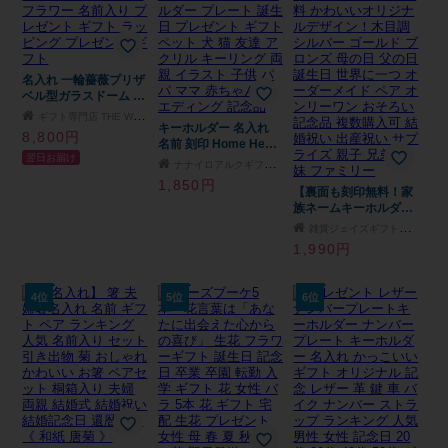
名入れ 一輪薔薇プリザ
ベル型ガラスドーム バ
ラ 1本バラ 天然ダイヤ
ギフト専門店 THE WOW
モンド プロポーズ 美
キーホルダー 名入れ
8,800円
女と野獣 結婚記念日
名前 刻印 Home Heart
翌日お届け
誕生日プレゼント プリ
ツナグ 家族 ファミリ
ナナイロアルクギフトモール店
ザーブドフラワー 名前
ー 結婚記念日 敬老の
1,850円
入り プレゼント ギフ
日 母の日 父の日 誕生
【裏面も刻印無料！家
ト ラッピング プレゼ
日 記念 メモリアル ネ
族ネームキーホルダ
ント ギフト
ームキーホルダー プレ
ー】 Family Love
雑貨ジェイズギフトモール店
ート 誕生日 プレゼン
FL20 【メッセージカ
1,990円
ト ギフト ペット 犬 猫
ード/ギフトラッピング
友達 アクリル キーリ
可】 7人家族までOK！
ング 両親 イラスト 子
名入れ無料 かわいいオ
4位
5位
6位
供 パパ ママ 赤ちゃん
リジナルデザイン！木
ウエディング 記念品
目調 シルバー ゴール
ド ブロンズ 母の日 父
の日 誕生日 世界に一
つ オーダーメイド ペ
ア オンリーワン おそ
ろい 記念品 複数購入
可 結婚祝い 出産祝い
サプライズ 親子 兄弟