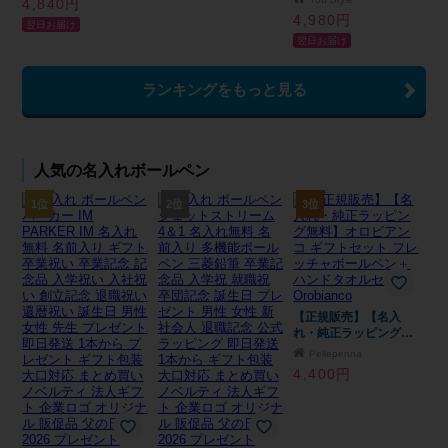
4,840円
職 記念日 ギフト ラッ
ベイシティーブルー マ
4,980円
翌日お届け
ピング 無料メッセージ
ジェンタ マットブラッ
翌日お届け
カード ギフト 父親 40
ク CT GT S07359
代 50代 60代 実用的 ギ
2143450 S07358 ギフ
フト 父の日 2026 プレ
ト プレゼント お祝い
ランキングをもっと見る
ゼント
記念品 名前入り 名入
り 筆記具 文房具 事務
用品 送料無料
人気の名入れボールペン
1位
2位
3位
【正規販売】【名入
れ・純正ラッピング無
料】オロビアンコ ギフ
Pellepenna
トセット フレッチャボ
4,400円
ールペン＋ハンドタオ
ルセット Orobianco