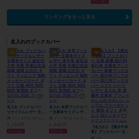
翌日お届け
り 筆記具 文房具 事務
業祝い 昇進祝い 退職
用品 送料無料
祝い 誕生日 還暦祝い
男性 女性 先生 ギフト
ランキングをもっと見る
文房具 書きやすい 即
日発送 ラッピング無料
1本から ギフト包装 大
口対応 まとめ買い ノ
ベルティ 法人ギフト
名入れのブックカバー
企業ロゴ オリジナル
販促品
1位
2位
3位
名入れ ブックカバー
名入れ 本革ブックカバ
リサイクルレザー 文庫
ー文庫本サイズ レザー
本サイズ 誕生日 入学
本牛革 誕生日 入学 卒
ギフト専門店 THE WOW
ギフト専門店 THE WOW
卒業 卒業記念品 就職
業 卒業記念品 就職 退
2,750円
4,840円
退職 記念日 ギフト ラ
職 記念日 ギフト ラッ
【名入れ】【撥水牛本
翌日お届け
翌日お届け
ッピング 無料メッセー
ピング 無料メッセージ
革】ブックカバー 文庫
ジカード ギフト 父親
カード ギフト 父親 40
新書 四六判 単行本 文
LIB