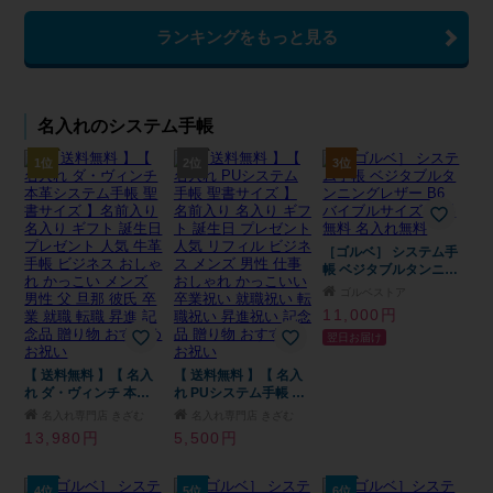
ミック 四六判 B6 A5
漫画 単行本 御朱印帳
ランキングをもっと見る
カバー オシャレ かわ
いい 革 誕生日 彼氏 彼
女 記念日 退職祝い 就
職祝い 進学祝い プレ
ゼント ギフト プチギ
名入れのシステム手帳
フト 北欧 雑貨 撥水 無
地 父 母 友達 妻 男友達
旦那 恋人 お返し 定年
1位
2位
3位
送別会
［ゴルベ］ システム手
帳 ベジタブルタンニン
グレザー B6 バイブル
ゴルベストア
サイズ 送料無料 名入
11,000円
れ無料
翌日お届け
【 送料無料 】【 名入
【 送料無料 】【 名入
れ ダ・ヴィンチ 本革
れ PUシステム手帳 聖
システム手帳 聖書サイ
書サイズ 】 名前入り
名入れ専門店 きざむ
名入れ専門店 きざむ
ズ 】名前入り 名入り
名入り ギフト 誕生日
13,980円
5,500円
ギフト 誕生日 プレゼ
プレゼント 人気 リフ
ント 人気 牛革 手帳 ビ
ィル ビジネス メンズ
ジネス おしゃれ かっ
男性 仕事 おしゃれ か
4位
5位
6位