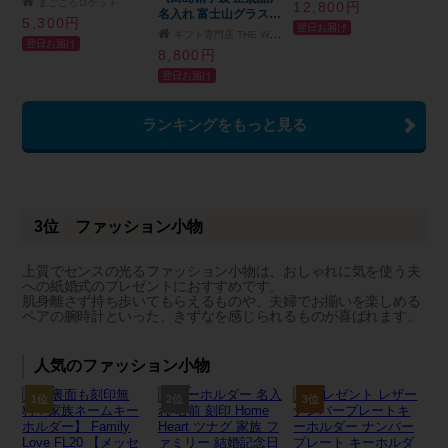
まごころロケット
12,800円
酒 焼酎 水割り お湯割
名入れ 富士山グラス
グラス 1客 2816608
5,300円
翌日お届け
り 名前入り プレゼン
木箱付き ロックグラス
2816898 結婚祝い ペ
ギフト専門店 THE WOW
翌日お届け
ト ギフト 面白い セン
おしゃれ 文字入れ 富
アグラス プレゼント
8,800円
ス 定年退職 還暦祝い
士山 贈り物 ギフト 引
ブランド 正規品 新品
翌日お届け
退職祝い 男性 女性 お
出物 お酒 ウイスキー
ギフト 人気
祝い 古希 喜寿 傘寿 米
コップ 還暦祝い 誕生
寿 卒寿 白寿 百寿 敬老
日 還暦祝い 記念品 無
ランキングをもっと見る
の日
料メッセージカード ギ
フト 父親 40代 50代
60代 実用的 ギフト 父
の日 2026 プレゼント
3位 ファッション小物
上質でセンスの光るファッション小物は、おしゃれに気を使う夫
への紙婚式のプレゼントにおすすめです。
肌身離さず持ち歩いてもらえるものや、夫婦でお揃いを楽しめる
ペアの腕時計といった、きずなを感じられるものが喜ばれます。
人気のファッション小物
1位
2位
3位