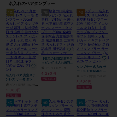
名入れのペアタンブラー
1位
2位
3位
【敬老の日限定無料ラ
ッピング 名入れ無料】
3種類から選べる ペア
タンブラー 名入れ サ
オリジナルグッズ Happy gift
布貼箱 真空ステンレス
ーモス THERMOS 真
4,290円
名入れ ペア 真空ステ
サーモタンブラー
空断熱タンブラー
ギフト専門店 THE WOW
翌日お届け
ンレス サーモ タンブ
390ml 全4色 保冷保温
JDM-420ペア イニシ
8,620円
ラー（390ml）名入れ
真空断熱構造 魔法瓶構
ャル 名前入り 夫婦 カ
ギフト専門店 THE WOW
翌日お届け
ペア タンブラー 結婚
造 二重構造 名入れギ
ップル プレゼント ギ
4,980円
祝い 結婚記念日 保温
フト 結婚記念日 周年
フト 無料メッセージカ
翌日お届け
保冷 割れない ステン
記念 記念品 メッセー
ード ギフト ペアギフ
レス プレゼント おし
ジカード
ト 結婚祝い 名前入り
4位
5位
6位
ゃれ 友人 両親 名入れ
タンブラー サーモスタ
390ml ビール ハイボー
ンブラー プレゼント
ル コーヒー 名前入り
ギフト 父の日 2026 プ