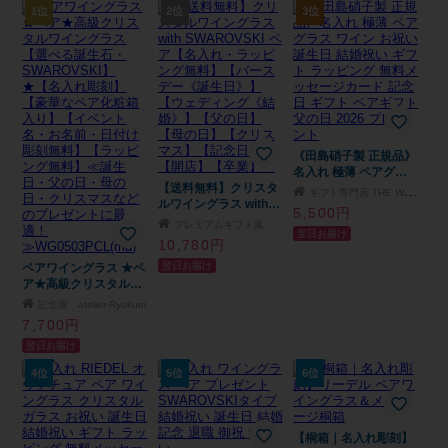
レゼント
ゼント
1位
2位
3位
《田島硝子製 正規品》
名入れ 極薄 ペアグラ
【送料無料】クリスタ
ス ワイン お祝い 誕生
ギフト専門店 THE WOW
ルワイングラス with
日 結婚祝い ギフト ラ
5,500円
SWAROVSKI ペア【名
ッピング 無料メッセー
プレミアムギフト嵐
翌日お届け
入れ・ラッピング無
ジカード 記念日 ギフ
10,780円
料】【バースデー《誕
ト ペアギフト 父の日
翌日お届け
ペアワイングラス ★ペ
生日》】【ウェディン
2026 プレゼント
ア★高級クリスタルワ
グ《結婚》】【父の
イングラス【選べる誕
日】【母の日】【クリ
記念屋 atelier-Ryokuei
生石・SWAROVSKI】
スマス】【記念日】
7,700円
★【名入れ彫刻】 【豪
【開店】【卒業】
翌日お届け
華なペア化粧箱入り】
【イベント名・お名
4位
5位
6位
前・日付け彫刻無料】
【ラッピング無料】≪
誕生日・父の日・母の
日・クリスマスなどの
【桐箱｜名入れ彫刻】
プレゼントに最適！