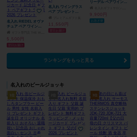
リーデル ペアワイング
≫WG0503PCL(ma)
名入れ ワイングラス
ラス＆メッセージ桐箱
名入れギフトサロン『セリジエプラス』
ペア プレゼント
9,900円
SWAROVSKIタイプ 結
プレミアムギフト嵐
お急ぎ便
名入れ RIEDEL オヴァ
婚祝い 誕生日 結婚記
11,550円
チュア ペア ワイング
念 退職 御祝 内祝い
翌日お届け
ラス クリスタルガラス
ギフト専門店 THE WOW
お祝い 誕生日 結婚祝
5,500円
い ギフト ラッピング
翌日お届け
無料メッセージカード
記念日 ギフト ペアギ
フト 父の日 2026 プレ
ランキングをもっと見る
ゼント
名入れのビールジョッキ
1位
2位
3位