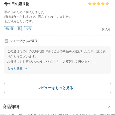
母の日の贈り物
母の日のために購入しました。
焼けば食べられるので、喜んでくれていました。
また利用したいです。
母の日
親
70代
購入者
ショップからの返信
この度は母の日の大切な贈り物に当店の商品をお選びいただき、誠にあ
りがとうございます。
お母様にもお喜びいただけたとのこと、大変嬉しく思います。
手軽に調理して美味しく召し上がっていただけたようで何よりでござい
もっと見る
ます。
福井のカニ・干物専門店 越前宝や
これからも皆様に喜んでいただける商品をお届けしてまいりますので、
ぜひまたのご利用を心よりお待ちしております。
また利用したいと思います！
レビューをもっと見る ＋
里帰り中のお嫁さんのご両親にお酒と一緒に贈りました。
とても喜んで頂き、これにして良かったです。
商品詳細
お礼
その他
60代
購入者