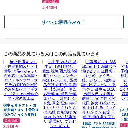
祝い お歳暮 内祝い 暑中見舞い 暑中お見舞い 残暑見舞い 残暑お見舞い
翌日お届け
ジ 1分 温めるだけ 西
ぶり 赤魚 お歳暮 お祝
鮭 ぶ
5,480円
お歳暮 お年賀 御中元 御歳暮 御年賀 退職祝い 記念日 御供 志 満中陰 古
京漬 魚 湯煎 【高評
い 結婚祝い 還暦祝い
祝い
価】 焼魚 お惣菜 魚 湯
プレゼント ギフト
い 
希 喜寿 傘寿 米寿 卒寿 白寿 お返し 出産内祝い 開店祝い 開業 お祝い 親
煎 惣菜 湯せん 【冷
【S
孝行 寒中見舞い 暑中見舞い 40歳 50歳 60歳 70歳 80歳 88歳 129歳 誕生
すべての商品をみる
凍】 焼き魚 真空 紅鮭
日プレゼント
赤がれい ぶり さわら
さば 銀鮭 西京漬け お
歳暮 お祝い 結婚祝い
還暦祝い プレゼント
ギフト
この商品を見ている人はこの商品も見ています
御中元 夏ギフト ＜国
産真鯛入り＞【 骨取り
お中
済みでふっくら食感】
【送
国産真鯛・サバ・ギン
ト 無
翌日お届け
サケ・サワラの4種(合
【高級ギフト 365日出
物 高
翌日
3,980円