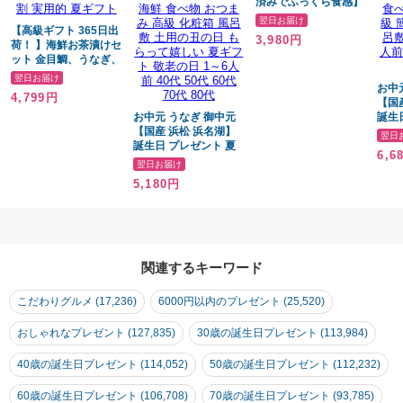
済みでふっくら食感】
国産真鯛・サバ・ギン
翌日お届け
【高級ギフト 365日出
サケ・サワラの4種(合
3,980円
荷！ 】海鮮お茶漬けセ
計5食)のお魚食べ比べ
ット 金目鯛、うなぎ、
ギフト 【凪】その他魚
まぐろ、鮭、いわし、
介類・水産加工品
翌日お届け
磯海苔 誕生日プレゼン
お中
4,799円
ト 敬老の日 御中元
【国
2026 出産内祝い お返
お中元 うなぎ 御中元
誕生
し 結婚 母 父 男性 女性
【国産 浜松 浜名湖】
ギフ
翌日
彼氏 彼女 お祝い お礼
誕生日 プレゼント 夏
フト
6,6
お供え 魚 グルメ あり
ギフト 暑中見舞い ギ
か 
翌日お届け
がとう 初盆 早割 実用
フト 鰻 うなぎのたな
ゼン
5,180円
的 夏ギフト
か 蒲焼き 誕生日プレ
送料
ゼント グルメギフト
メ 
送料無料 お祝い グル
即日配
メ 人気 内祝い ご褒美
本～
即日配送 カット蒲焼き
食べ
2枚～6枚 土用の丑 海
簡易
関連するキーワード
鮮 食べ物 おつまみ 高
敬老の
級 化粧箱 風呂敷 土用
代 5
こだわりグルメ (17,236)
6000円以内のプレゼント (25,520)
の丑の日 もらって嬉し
代
い 夏ギフト 敬老の日
おしゃれなプレゼント (127,835)
1～6人前 40代 50代
30歳の誕生日プレゼント (113,984)
60代 70代 80代
40歳の誕生日プレゼント (114,052)
50歳の誕生日プレゼント (112,232)
60歳の誕生日プレゼント (106,708)
70歳の誕生日プレゼント (93,785)