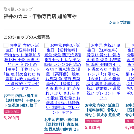
冷凍60日・冷蔵3日
取り扱いショップ
※生ものですのでお届け後はお早めにお召上がり下さい。
福井のカニ・干物専門店 越前宝や
ショップ詳細
原材料
このショップの人気商品
あじ、さば、さわら、カレイor黒むつorぶり、あかうお、さけ、調合味噌
（大豆を含む）、食塩／酒精、調味料（アミノ酸）、クチナシ色素
お召し上がり方
焼き魚・ホイル焼き・バーベキュー・鉄板焼き・お酒のおつまみ・おせ
ちなど
自然解凍後グリル、オーブンレンジなどで焼いてお召し上がりくださ
お中元 内祝い 誕生日
い。（食べ方の説明書同封）
【送料無料】 干物セッ
ト 無添加 6種13枚 干
お中元 内祝い 誕生日
お中
物 高級 のどぐろ 入 ひ
【送料無料】 骨取り
【送
翌日お届け
もの 【冷凍】 干物セ
骨なし 骨抜き 煮魚 焼
骨な
用途
5,260円
ット 1位 魚 詰め合わ
お中元 内祝い 誕生日
魚 お惣菜 魚 湯煎 4種8
魚 お
翌日お届け
翌日
せ お歳暮 お祝い 結婚
【送料無料】 煮魚 焼
切 セット 温めるだけ
10
5,820円
6,9
誕生日 出産祝い 結婚祝い 記念日 還暦祝い 内祝い お返し 婚内祝い 快気
祝い 還暦祝い プレゼ
魚 西京焼 8種8切 セッ
惣菜 レンジ 1分 湯せ
け 惣
ント ギフト
ト レンチン 時短 レン
ん 【冷凍】 さば 銀鮭
せん