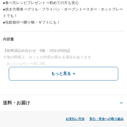
●食べ方レシピプレゼント⇒初めての方も安心
●焼き方簡単⇒グリル・フライパン・オーブントースター・ホットプレー
トでも！
●化粧箱付⇒贈り物・ギフトにも！
内容量
【味噌漬詰め合わせ・6種・1切れ約60g】
※漁の関係上、セットの内容が変わる場合があります
・あじ(ノルウェー産) 2切
・さば(ノルウェー産・イギリス産・国産) 2切
もっと見る ＋
・さわら(国産・韓国産) 2切
・かれい(福井産)or黒むつ(ニュージーランド産)orぶり(国産) 2切
・赤魚(ノルウェー産・アメリカ産) 2切
・サーモン(チリ産or福井県産) 2切
送料・お届け
真空パックでのお届けとなります。
お支払い方法
安心・安全への取り組み
賞味期限