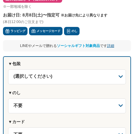
※一部地域を除く
お届け日:
8月8日(土)〜指定可
※お届け先により異なります
(本日12:00のご注文まで)
ラッピング
メッセージカード
のし
LINEやメールで贈れる
ソーシャルギフト対象商品
です
詳細
▼包装
(選択してください)
▼のし
▼カード