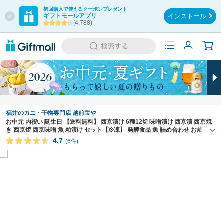
初回購入で使えるクーポンプレゼント
ギフトモールアプリ
インストール
(4,788)
福井のカニ・干物専門店 越前宝や
お中元 内祝い 誕生日 【送料無料】 西京漬け 6種12切 味噌漬け 西京漬 西京焼
き 西京焼 西京味噌 魚 粕漬け セット【冷凍】 発酵食品 魚 詰め合わせ お歳暮
...
お祝い 結婚祝い 還暦祝い プレゼント ギフト 【A
4.7
(
6件
)