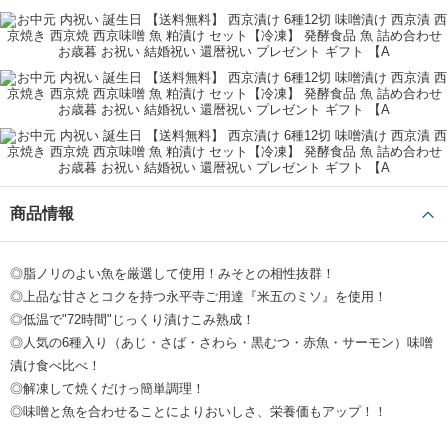
いただき、嬉しい限りでございます。また、「出来るだけ速やかに食事
レビューをもっと見る ＋
の用意が出来るのが良いと思い」という文章から、ご家族のお世話で忙
しいお相手への温かいお心遣いが伝わってまいりました。
こちらのセットは、解凍して焼くだけで、本格的な魚料理をお楽しみい
ただけるのが魅力です。京都の老舗料亭の西京味噌を使った、風味豊か
な味わいもご好評をいただいております。
お魚がお好きな方への贈り物にも最適かと思いますので、また大切な方
への贈り物をお探しの際は、ぜひお立ち寄りくださいませ。
次回のご利用を心よりお待ちしております。
商品情報
◎脂ノリのよい魚を厳選して使用！みそとの相性抜群！
◎上品な甘さとコクを持つ永平寺ご用達『米五のミソ』を使用！
◎低温で"72時間"じっくり漬けこみ熟成！
◎人気の6種入り（あじ・さば・さわら・黒むつ・赤魚・サーモン）味噌
漬け食べ比べ！
◎解凍して焼くだけっ簡単調理！
◎味噌と魚を合わせることによりおいしさ、栄養価もアップ！！