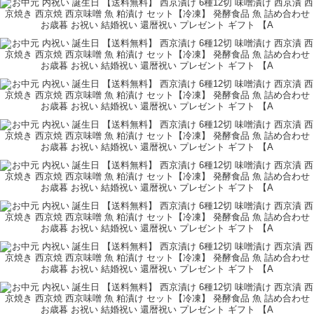
すぐに食べれて便利
今回も利用させて頂きましたが、認知症家族を世話している主人の家事等忙
しいと思い
出来るだけ速やかに食事の用意が出来るのが良いと思い、今回の西京漬けセ
ットを選びました。
早速届いたとの連絡があり、言っていたのが本当に毎回の食事準備で大変な
ので、今回の商品は
手間いらずでおいしくいただけ嬉しいと言ってくれたのが有難かったです。
もっと見る
手早い手配で助かりました、今後も利したいと思います。
お中元
その他
60代
購入者
ギフトモールより感謝申し上げます
この度は、ギフトモールをご利用いただき、誠にありがとうございま
す。
また、心温まるレビューと最高の評価をいただき、重ねて感謝申し上げ
ます。
もっと見る
ギフトモール 小西
大切なご親戚の方へのお中元に、魚の味噌漬け6種セットをお選びいただ
き、光栄です。
お相手様から「手間いらずでおいしくいただけ嬉しい」というお言葉を