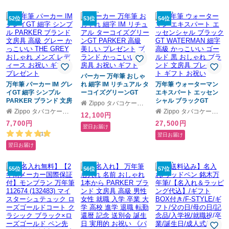
タリーグリーン ブラッ
性 誕生日プレゼント 女
クスカイ ステーショナ
友達 Kaweco万年筆 筆
リー ギフト プレゼント
記具 筆記用具 文房具 高
52位
53位
54位
男性 女性 メンズ レディ
級 万年筆
ース
パーカー 万年筆 おしゃ
万年筆 パーカー IM グレ
れ 細字 IM リチュアル タ
万年筆 ウォーターマン
イGT 細字 シンプル
ーコイズグリーンGT
エキスパート エッセン
PARKER ブランド 文房
PARKER 高級 美しい プ
シャル ブラックGT
Zippo タバコケース 喫煙具のハヤミ
具 高級 グレー かっこい
レゼント ブランド かっ
WATERMAN 細字 高級
Zippo タバコケース 喫煙具のハヤミ
Zippo タバコケース 喫煙具のハヤミ
12,100円
い THE GREY おしゃれ
こいい 文房具 お祝い ギ
かっこいい ゴールド 黒
7,700円
27,500円
メンズ レディース お祝
フト
おしゃれ ブランド 文房
翌日お届け
い ギフト プレゼント
具 プレゼント ギフト お
(1)
翌日お届け
祝い
翌日お届け
55位
56位
57位