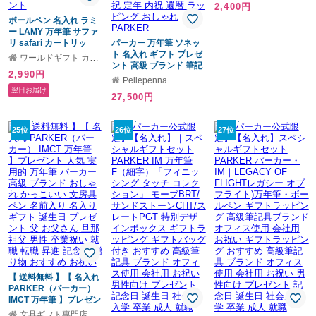
2,400円
ボールペン 名入れ ラミ
ー LAMY 万年筆 サファ
リ safari カートリッ
パーカー 万年筆 ソネッ
ジ・コンバーター両用式
ト 名入れ ギフト プレゼ
ワールドギフト カヴァティーナ
刻印 文房具 筆記具 正規
ント 高級 ブランド 筆記
2,990円
品 ギフト 誕生日プレゼ
具 父の日 男性 女性 メン
Pellepenna
ント【国内正規品 1年保
ズ レディース 人気 純正
翌日お届け
27,500円
証】 【メール便】 通販
記念品 誕生日 ビジネス
プレゼント
オフィス 送別 卒業祝 入
学祝 就職祝 退職祝 昇進
25位
26位
27位
祝 定年 内祝 還暦 ラッピ
ング おしゃれ PARKER
【 送料無料 】【 名入れ
PARKER（パーカー）
IMCT 万年筆 】プレゼン
ト 人気 実用的 万年筆 パ
文具ギフト専門店 キザブン