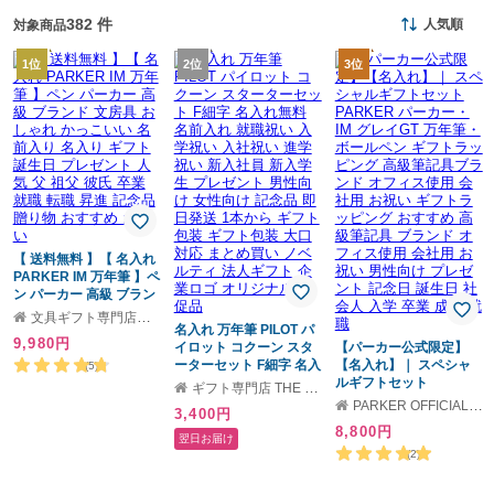
382 件
人気順
対象商品
1位
2位
3位
【 送料無料 】【 名入れ
PARKER IM 万年筆 】ペ
ン パーカー 高級 ブラン
ド 文房具 おしゃれ かっ
文具ギフト専門店 キザブン
こいい 名前入り 名入り
名入れ 万年筆 PILOT パ
9,980円
ギフト 誕生日 プレゼン
イロット コクーン スタ
【パーカー公式限定】
ト 人気 父 祖父 彼氏 卒
ーターセット F細字 名入
【名入れ】｜ スペシャ
(5)
業 就職 転職 昇進 記念品
れ無料 名前入れ 就職祝
ルギフトセット
ギフト専門店 THE WOW
贈り物 おすすめ お祝い
い 入学祝い 入社祝い 進
PARKER パーカー・IM
PARKER OFFICIAL SHOP
3,400円
学祝い 新入社員 新入学
グレイGT 万年筆・ボー
8,800円
生 プレゼント 男性向け
ルペン ギフトラッピン
翌日お届け
女性向け 記念品 即日発
グ 高級筆記具ブランド
(2)
送 1本から ギフト包装
オフィス使用 会社用 お
ギフト包装 大口対応 ま
祝い ギフトラッピング