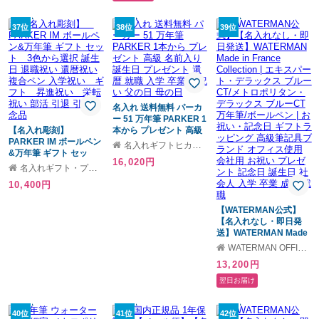
ト パウダーローズ
LE193-L21 LE193-L19
LE193-L13GN LE193-
37位
38位
39位
L41 LE193-L20 送料無
料
名入れ 送料無料 パーカ
ー 51 万年筆 PARKER 1
【名入れ彫刻】
本から プレゼント 高級
PARKER IM ボールペン
名前入り 誕生日 プレゼ
名入れギフトヒカリ屋
&万年筆 ギフト セッ
ント 還暦 就職 入学 卒業
16,020円
ト 3色から選択 誕生日
お祝い 父の日 母の日
名入れギフト・プレゼント福来館
退職祝い 還暦祝い 複合
10,400円
ペン 入学祝い ギフ
ト 昇進祝い 栄転祝い
部活 引退 引退記念品
【WATERMAN公式】
【名入れなし・即日発
送】WATERMAN Made
in France Collection | エ
WATERMAN OFFICIAL SHOP
キスパート・デラックス
13,200円
ブルーCT/メトロポリタ
ン・デラックス ブルー
翌日お届け
CT 万年筆/ボールペン |
お祝い・記念日 ギフト
ラッピング 高級筆記具
40位
41位
42位