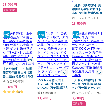
高級 かっこいい お祝い
27,500円
おしゃれ メンズ レディ
【送料・刻印無料】 美
ース ギフト プレゼント
濃和紙万年筆 木箱付き
翌日お届け
高級 万年筆 美濃和紙 和
紙 木箱 和柄 桜 さくら
アルカナ ギフトモール店
富士 波 北斎 メッセージ
19,800円
刻印 ギフト プレゼント
父の日 母の日 メンズ レ
ディース 敬老の日 退職
49位
50位
51位
退職祝い 祝い 上司 部下
おじいちゃん おばあち
ゃん 昇進 栄転 名前 イン
ク
【送料無料】 山中漆器
漆芸万年筆 富士桜（漆
器 工芸品 敬老の日 外国
人 お土産 日本製 ギフト
ノベルティ付 公式【モ
【正規化粧箱付き】 カ
なごみや本舗
海外発送可 プレゼント
ンテベルデ】ダコタ
ヴェコ 万年筆 kaweco
10,890円
お土産 御礼 お祝 記念 ま
DAKOTA 万年筆 筆記具
ペン 万年筆 クラシック
んねんひつ 誕生日 名入
ブランド 名入れ ネーム
スポーツ F 細字 KC-
(1)
Pellepenna
ワールドギフト カヴァティーナ
れ可 和柄）なごみや本
飛行機 スカイトレイン
CLA-FP カヴェコ スポー
13,200円
3,780円
舗
インク ロウフレーム ス
ツ 万年筆 Kaweco 万年
テンレススチール ミリ
筆 名入れ プレゼント 男
翌日お届け