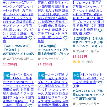
ト 贈り物 ラッピング無
料
【 送料無料 】【 名入れ
木製 ローズウッド 万年
【WATERMAN公式】
【名入れ無料】
筆 ＆ ペンケース ギフト
【名入れ】｜
PARKER ソネット 万年
2点セット 】プレゼント
文具ギフト専門店 キザブン
WATERMAN メトロポリ
筆【送料無料】ブラック
実用的 万年筆 ペン ケー
12,617円
タン エッセンシャル ラ
FP パーカー 国内正規品
ス ギフトセット 高級 お
WATERMAN OFFICIAL SHOP
ビーハートギフトモール店
バブラックGT/ストーン
保証書付き ペン 筆記用
しゃれ おすすめ 名前入
(1)
13,200円
24,200円
グレイGT/コッパ―レッ
具 筆記具 文房具 名入れ
り 名入り ギフト 誕生日
ドGT | 万年筆/ボールペ
彫刻 誕生日 記念日 お祝
プレゼント 父 母 祖父 祖
ン | 名入れ無料 ギフトラ
い 入学祝い 進級祝い 卒
母 男性 女性 退職 還暦
22位
23位
24位
ッピング おすすめ 高級
業祝い 就職祝い 昇進祝
古希 長寿 記念品 贈り物
筆記具ブランド オフィ
い 父の日 母の日 敬老の
お祝い
ス使用 会社用 お祝い プ
日 クール 高級感 シンプ
レゼント 記念日 誕生日
ル プレゼント ギフト 贈
名入れ パイロット 万年
社会人 入学 卒業 成人 就
り物 ラッピング無料
筆 LIGHTIVE ライティブ
職
中字 細字(na)(YN)
ステーショナリーグッズ ギフトモール店