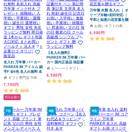
万年筆 木製 名入れ ｜ オ
リーブ木軸×刻印対応 ｜
平和と知恵の花言葉を贈
るギフト
お祝いギフトの寿限無
6,980円
(24)
【名入れ無料】
PARKER IM 万年筆 パー
名入れ 万年筆 パーカー
カー 国内正規品 保証書
PARKER IM アイエム 細
付き ペン 筆記用具 筆記
ビーハートギフトモール店
字F 全6色 名入れ無料 名
具 文房具 名入れ 彫刻 誕
6,980円
前入れ 高級 万年筆 イン
生日 記念日 お祝い 入学
ギフト専門店 THE WOW
ク付き プレゼント 就職
祝い 進級祝い 卒業祝い
(1)
7,700円
祝い 入学祝い 卒業祝い
就職祝い 昇進祝い 父の
退職祝い 誕生日 還暦祝
日 母の日 敬老の日 クー
(1)
い ギフト 男性 女性 先生
ル 高級感 シンプル プレ
翌日お届け
ラッピング無料 即日発
ゼント ギフト 贈り物 ラ
送 1本から ギフト包装
ッピング無料
大口対応 まとめ買い ノ
7位
8位
9位
ベルティ 法人ギフト 企
業ロゴ オリジナル 販促
品