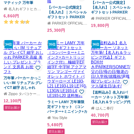
マティック 万年筆
【パーカー公式限定】
PARKER 名入れ 高級 ギ
【パーカー公式限定】
【名入れ】｜スペシャル
名入れギフトヒカリ屋
フト お祝 オリジナル 万
【名入れ】｜スペシャル
ギフトセットPARKER
6,860円
年筆 1本から 名入れ無料
ギフトセット PARKER
ソネット グレイGT 万年
PARKER OFFICIAL SHOP
記念品 内祝い 万年筆 プ
インジェニュイティ グ
筆・ボールペン ギフト
(1)
PARKER OFFICIAL SHOP
19,800円
レゼント 名前入り 名前
レイGT 万年筆・ボール
ラッピング 高級筆記具
25,300円
入れ ブランド 誕生日 プ
ペンギフトラッピング
ブランド オフィス使用
レゼント 還暦 就職 入学
高級筆記具ブランド オ
会社用 お祝い ギフトラ
卒業 お祝い クリスマス
フィス使用 会社用 お祝
ッピング おすすめ 高級
34位
35位
36位
い ギフトラッピング お
筆記具ブランド オフィ
すすめ 高級筆記具ブラ
ス使用 会社用 お祝い 男
ンド オフィス使用 会社
性向け プレゼント 記念
用 お祝い 男性向け プレ
日 誕生日 社会人 入学 卒
ゼント 記念日 誕生日 社
業 成人 就職
会人 入学 卒業 成人 就職
万年筆 パーカー かっこ
いい IM リチュアル グレ
イCT 細字 おしゃれ
PARKER 高級 美しい プ
【送料込み】名入れ/パ
Zippo タバコケース 喫煙具のハヤミ
レゼント ブランド 文房
ーカー ソネット万年筆/
12,100円
具 お祝い ギフト
ラミー LAMY 万年筆限
【名入れ＆ラッピング代
定ギフトセット （コン
込】ギフトBOX付
翌日お届け
はんこ奉行
バーター+ミニインク+カ
き/PARKER/SONNET/父
40,700円
ートリッジインク付）
の日/母の日/敬老の日/入
You Style
極細字EF 細字F 中字M
学祝/就職祝/退職祝/プレ
翌日お届け
5,480円
アクアマリン マンゴー
ゼント/クリスマス/誕生
ヴァイオレット ホワイ
日/あす/
翌日お届け