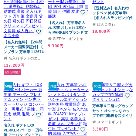
【送料込み】名入れ/ウ
ッドペン 銘木万年筆/
【名入れ＆ラッピング代
【名入れ】 万年筆名入
込】/ギフトBOX付き/F-
はんこ奉行
れ 名前 おしゃれ 1本か
STYLE/ギフト/父の日/母
18,000円
ら PARKER ブランド 文
の日/記念品/入学祝/就職
房具 高級 男性 女性 就職
祝/卒業/誕生日/成人式/プ
GIFTYA｜ギフトヤ
【名入れ無料】【2年間
入学 卒業 大学 高校 進学
レゼント
9,300円
メーカー国際保証付】モ
退職 転勤 還暦 記念 送別
ンブラン 万年筆 112674
会 誕生日 実用的 お祝い
(132483) マイスターシ
《パーカーIM万年筆》
名入れギフトのエイレベル ブランドギフト専門店
ュテュック ローズゴー
卒団 送別 送別品 上司 同
117,200円
ルドコート クラシック
僚 部下 仲間 友達 親友
ブラック×ローズゴール
部活
翌日お届け
ド ペン先EF 送別会 誕生
日 お中元 還暦祝い 結婚
祝い 結婚式 高級 名入れ
58位
59位
60位
ギフト 万年筆 文房具 父
の日 母の日 即日発送 ク
リスマスプレゼント 文
房具 成人祝い ビジネス
万年筆＆二層マグカップ
小物
セット オシャレなカッ
プで在宅勤務をスタイリ
ッシュに
スマートギフト
名入れ ギフト LXX
3,300円
PERKER パーカー 万年
筆 アーバン プレミアム