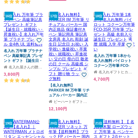
ブラック 男性 女性 社会
品/永年勤続/送別会/お祝
(3)
人 誕生日 退職祝い 卒業
い/名前入り/入学祝/プレ
祝い 就職祝い 《 セーラ
ゼント/あす/
ー万年筆 -四季織 月夜の
16位
17位
18位
水面- 》
名入れ 万年筆 プラチナ
ペン 高級筆記具 プレゼ
名入れ 万年筆 1本から
ント ギフト 【誕生日・
名入れ無料 パイロット
就職祝い・昇進祝い】名
コクーン万年筆 FCO-
名入れ屋さんの贈り物 KARIN
入れ万年筆 プラチナ プ
3SR 万年筆 プレゼント
名入れギフトヒカリ屋
3,800円
レジール 全4色 UL 送料
高級 名前入り 誕生日 プ
4,700円
無料
レゼント 還暦 就職 入学
(6)
【名入れ無料】
卒業 お祝い
PARKER IM 万年筆 リチ
ュアル パーカー 国内正
規品 保証書付き ペン 筆
ビーハートギフトモール店
記用具 筆記具 文房具 名
12,100円
入れ 彫刻 誕生日 記念日
お祝い 入学祝い 進級祝
い 卒業祝い 就職祝い 昇
19位
20位
21位
進祝い 父の日 母の日 敬
老の日 クール 高級感 シ
ンプル プレゼント ギフ