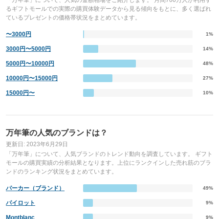
「万年筆」について、人気の金額相場をご紹介します。 月間700万人が利用す
るギフトモールでの実際の購買体験データから見る傾向をもとに、多く選ばれ
ているプレゼントの価格帯状況をまとめています。
〜3000円
1%
3000円〜5000円
14%
5000円〜10000円
48%
10000円〜15000円
27%
15000円〜
10%
万年筆の人気のブランドは？
更新日: 2023年6月29日
「万年筆」について、人気ブランドのトレンド動向を調査しています。 ギフト
モールの購買実績の分析結果となります。上位にランクインした売れ筋のブラ
ンドのランキング状況をまとめています。
パーカー（ブランド）
49%
パイロット
9%
Montblanc
9%