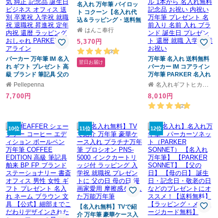
名入れ 万年筆 パイロッ
ト コクーン【名入れ代
込＆ラッピング・送料無
料】ギフトBOX付き あ
はんこ奉行
す
5,370円
(3)
パーカー 万年筆 IM 名入
万年筆 名入れ 送料無料
翌日お届け
れ ギフト プレゼント 高
パーカー IM コアライン
級 ブランド 筆記具 父の
万年筆 PARKER 名入れ
日 男性 女性 メンズ レデ
高級 ギフト お祝 オリジ
Pellepenna
名入れギフトヒカリ屋
ィース 人気 純正 記念品
ナル 1本から 名入れ無料
7,700円
8,010円
誕生日 ビジネス オフィ
記念品 お祝い 内祝い 万
ス 送別 卒業祝 入学祝 就
年筆 プレゼント 名前入
(2)
職祝 退職祝 昇進祝 定年
り 名前 入れ ブランド 誕
内祝 還暦 ラッピング お
生日 プレゼント 還暦 就
しゃれ PARKER コアラ
10位
11位
職 入学 卒業 お祝い
12位
イン
【名入れ無料】TVで紹
介 万年筆 豪華ケース入