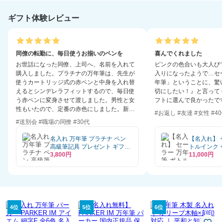
とめ買い ノベルティ 法
おすすめ 高級筆記具 ブ
人ギフト 企業ロゴ オリ
ランド オフィス使用 会
ギフト体験レビュー
ジナル 販促品
社用 お祝い 男性向け プ
レゼント 記念日 誕生日
社会人 入学 卒業 成人 就
職
同僚の転勤に、毎日使うお揃いのペンを
喜んでくれました
お世話になった同僚、上司へ、名前を入れて
ピンクの色合いも大人び
購入しました。プラチナの万年筆は、先生が
入りになったようで…セ
使うカートリッジ式の赤ペンと中身を入れ替
年筆」ということに、驚
えるとシンデレラフィットするので、毎日使
切にしたい！』と言って
う赤ペンに変身させて渡しました。男性と女
フトに選んで良かったで
性もいたので、定番の赤色にしました。新天
#お返し #友達 #女性 #4
地でも、楽しかった日々を思い出して頑張っ
#送別会 #職場の同僚 #30代
て欲しいという気持ちを込めて、メッセージ
カードもお願いしましたが、とても素敵なカ
名入れ 万年筆 プラチナ ペン
【名入れ】 
ードが入っていました。名入れにしました
高級筆記具 プレゼント ギフト
トルインク
が、すぐに届きました。手紙を入れたくて、
【誕生日・就職祝い・昇進祝
3,800円
ト おしゃれ 
11,000円
袋も開封したままで、とわがままなお願いに
い】名入れ万年筆 プラチナ プ
房具 筆記用
レジール 全4色 UL 送料無料
用式 インク
も対応していただき感謝です。
性 女性 社
い 卒業祝い
ラー万年筆 
面- 》
4位
5位
6位