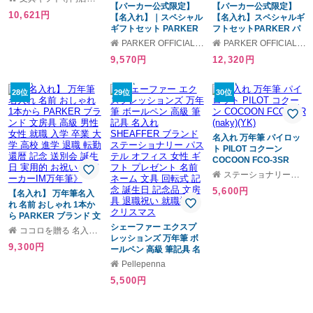
ーカー 高級 ブランド お
【パーカー公式限定】
【パーカー公式限定】
10,621円
しゃれ かっこいい 文房
【名入れ】｜スペシャル
【名入れ】スペシャルギ
具 ペン 名前入り 名入り
ギフトセット PARKER
フトセットPARKER パ
ギフト 誕生日 プレゼン
IM 万年筆 F（細字）「フ
ーカー・IM｜LEGACY
PARKER OFFICIAL SHOP
PARKER OFFICIAL SHOP
ト 父 お父さん 旦那 祖父
ィニッシング タッチ コ
OF FLIGHTレガシー オ
9,570円
12,320円
男性 卒業祝い 就職 転職
レクション」 モーブ
ブ フライト)万年筆・ボ
昇進 記念品 贈り物 おす
BRT/サンドストーン
ールペン ギフトラッピ
すめ お祝い
CHT/スレートPGT 特別
ング 高級筆記具ブラン
28位
29位
30位
デザインボックス ギフ
ド オフィス使用 会社用
トラッピング ギフトバ
お祝い ギフトラッピン
ッグ付き おすすめ 高級
グ おすすめ 高級筆記具
筆記具 ブランド オフィ
ブランド オフィス使用
名入れ 万年筆 パイロッ
ス使用 会社用 お祝い 男
会社用 お祝い 男性向け
ト PILOT コクーン
性向け プレゼント 記念
プレゼント 記念日 誕生
COCOON FCO-3SR
日 誕生日 社会人 入学 卒
日 社会人 入学 卒業 成人
(naky)(YK)
業 成人 就職
就職
ステーショナリーグッズ ギフトモール店
5,600円
【名入れ】 万年筆名入
れ 名前 おしゃれ 1本か
ら PARKER ブランド 文
房具 高級 男性 女性 就職
シェーファー エクスプ
ココロを贈る 名入れギフトOkulu
入学 卒業 大学 高校 進学
レッションズ 万年筆 ボ
9,300円
退職 転勤 還暦 記念 送別
ールペン 高級 筆記具 名
会 誕生日 実用的 お祝い
入れ SHEAFFER ブラン
Pellepenna
《パーカーIM万年筆》
ド ステーショナリー パ
5,500円
ステル オフィス 女性 ギ
フト プレゼント 名前 ネ
ーム 文具 回転式 記念 誕