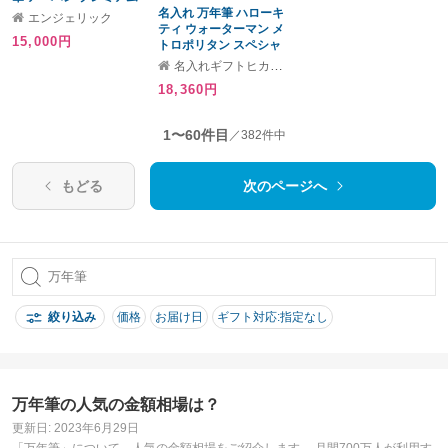
ライン ペン先 Ｆ カート
名入れ 万年筆 ハローキ
エンジェリック
リッジ コンバーター両
ティ ウォーターマン メ
15,000円
用式 / 男性 上司 記念 就
トロポリタン スペシャ
職 退職 プレゼント
ルエディション 送料無
名入れギフトヒカリ屋
料 数量限定 あす楽 1本
18,360円
から 名入れ無料
2043201 kitty プレゼン
ト 高級 名前入り 名前 入
1〜60件目
／382件中
れ ブランド 誕生日 プレ
ゼント 実用的 就職 入学
祝い 卒業
もどる
次のページへ
絞り込み
価格
お届け日
ギフト対応:指定なし
万年筆の人気の金額相場は？
更新日: 2023年6月29日