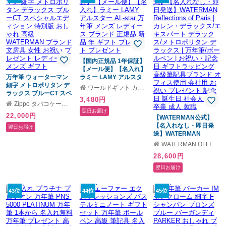
ブランド オフィス使用
会社用 お祝い プレゼン
ト 記念日 誕生日 社会人
入学 卒業 成人 就職
【国内正規品 1年保証】
【メール便】【名入れ】
万年筆 ウォーターマン
ラミー LAMY アルスタ
細字 メトロポリタン デ
ー AL-star 万年筆 メン
ワールドギフト カヴァティーナ
ラックス ブルーCT スペ
ズ レディース ブランド
3,480円
シャルエディション 特
正規品 新品 年 ギフト プ
Zippo タバコケース 喫煙具のハヤミ
別版 おしゃれ 高級
レゼント プレゼント
翌日お届け
22,000円
WATERMAN ブランド
【WATERMAN公式】
文房具 女性 お祝い プレ
【名入れなし・即日発
翌日お届け
ゼント レディース メン
送】WATERMAN
ズ ギフト
Reflections of Paris | カ
WATERMAN OFFICIAL SHOP
レン・デラックス/エキ
28,600円
スパート デラックス/メ
トロポリタン デラック
翌日お届け
ス | 万年筆/ボールペン |
お祝い・記念日 ギフト
ラッピング 高級筆記具
43位
44位
45位
ブランド オフィス使用
会社用 お祝い プレゼン
ト 記念日 誕生日 社会人
入学 卒業 成人 就職