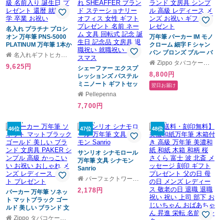
名入れ プラチナ プロシ
オン 万年筆 PNS-5000
万年筆 パーカー IM モノ
PLATINUM 万年筆 1本か
クローム 細字 F シャン
ら 名入れ無料 万年筆 プ
パン ブロンズ ブルー バ
名入れギフトヒカリ屋
レゼント 高級 名前入り
ーガンディ PARKER お
Zippo タバコケース 喫煙具のハヤミ
9,625円
誕生日 プレゼント 還暦
シェーファー エクスプ
しゃれ ブランド 文房具
8,800円
就職 入学 卒業 お祝い
レッションズ パステル
シンプル 高級 レディー
ミニノート ギフトセッ
ス メンズ お祝い ギフト
翌日お届け
ト 万年筆 ボールペン 高
プレゼント
Pellepenna
級 筆記具 名入れ
7,700円
SHEAFFER ブランド ス
テーショナリー オフィ
ス 女性 ギフト プレゼン
46位
47位
48位
ト 名前 ネーム 文具 回転
式 記念 誕生日 記念品 文
房具 退職祝い 就職祝い
サンリオ シナモロール
クリスマス
万年筆 文具 シナモン
Sanrio
パーフェクトワールドトーキョー
2,178円
パーカー 万年筆 ソネッ
ト マットブラック ゴー
ルド 美しい ブランド 文
房具 PAKER シンプル
Zippo タバコケース 喫煙具のハヤミ