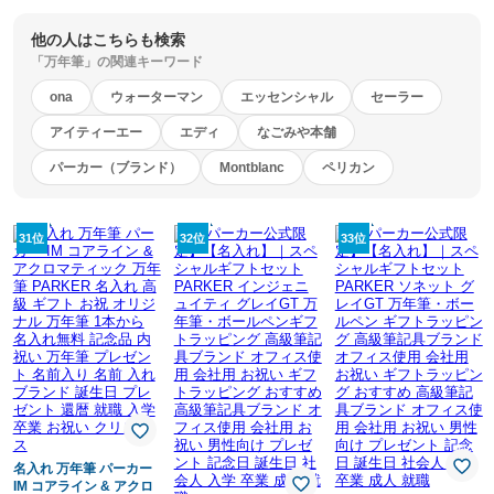
生日 記念品 文房具 退職
祝い 就職祝い クリスマ
他の人はこちらも検索
ス
「万年筆」の関連キーワード
ona
ウォーターマン
エッセンシャル
セーラー
アイティーエー
エディ
なごみや本舗
パーカー（ブランド）
Montblanc
ペリカン
31位
32位
33位
名入れ 万年筆 パーカー
IM コアライン & アクロ