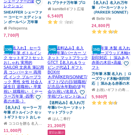
れ プラチナ万年筆 プロ
【名入れ】名入れ万年
シオン PNS-5000 イン
筆 パーカーソネット
kamittellギフト広場
SHEAFFER シェーファ
クカートリッジ付 ラッ
（PARKER SONNET）
6,540円
ー コーヒー エディショ
ピング 入学祝 就職祝 プ
【名入れ万年筆】
Belle Vie
ン ボールペン 万年筆
レゼントに 父の日 母の
【PARKER SONNET】
(1)
24,800円
COFFEE EDITION 高級
日 漫画家愛用 摩擦感を
【父の日】 【母の日】
Pellepenna
筆記具 舶来 BP FP ブラ
残した万能万年筆
誕生日・記念日・敬老の
(2)
7,700円
ンド ステーショナリー
日 などのプレゼントに
書斎 オフィス 男性 女性
オススメ！【送料無料】
ギフト プレゼント 名入
【ラッピング・メッセー
13位
14位
15位
れ ネーム ブラウン 文具
ジカード無料】
【公式】細部までこだわ
りデザインされたシェー
ファーの最新コレクショ
ン
万年筆 木製 名入れ ｜ ロ
ーズウッド木軸×刻印対
応 ｜ 深みある赤茶の木
目×高級感ギフト
お祝いギフトの寿限無
5,980円
【送料込み】名入れ/万
(15)
【名入れ】 セーラー 万
年筆/パーカー ソネット
年筆 ボトルインク セッ
マットブラック
トギフトセット おしゃ
GTCT【名入れ＆ラッピ
はんこ奉行
れ 実用的 SAILOR 文房
ング代込】ギフトBOX付
ココロを贈る 名入れギフトOkulu
21,200円
具 筆記用具 コンバータ
き/PARKER/SONNET/ギ
11,000円
ー 両用式 インク ブルー
フト/父の日/就職祝/記念
翌日お届け