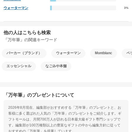
ウォーターマン
3%
他の人はこちらも検索
「万年筆」の関連キーワード
パーカー（ブランド）
ウォーターマン
Montblanc
ペ
エッセンシャル
なごみや本舗
「万年筆」のプレゼントについて
2026年8月現在、編集部がおすすめする「万年筆」のプレゼントと、お
客様に多く選ばれた人気の「万年筆」のプレゼントをご紹介します。ギ
フトモールは、月間700万人が訪れる日本最大級ギフト専門ショップで
す。編集部が100万種類以上の豊富なギフトの中から編集方針に従って
おすすめの「万年筆」を提案しています。