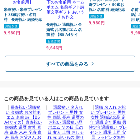
完成画像のみとなります。
寿プレゼント 90歳お
米寿祝い 米寿プレゼン
祝い 名前 詩 結婚記念
名前
ト 88歳お祝い 名前
日 金婚式 お店 店舗 会
紙】名
お急ぎ便
詩 長寿祝い 結婚記念
社 名前ギフト詩 お名
用 
9,980円
日 金婚式 銀婚式 還暦
長寿祝い 退職祝い 金
前ポエム 各種御祝いに
日 
※お名前や内容によっては頭言葉にならない場合もありますので
お急ぎ便
お急
古希 喜寿 傘寿 卒寿 白
婚式 お名前ポエム 名
鶴と亀 縁起物 名入れ
古希
ご了承ください。
9,980円
9,9
寿 百寿 お店 店舗 会社
前 詩 【B5 A4サイ
プレゼント 世界にたっ
ん 
名前ギフト詩 お名前ポ
ズ】喜寿祝い 銀婚式
たひとつ 【フルネーム
お祝
お急ぎ便
エム 各種御祝いに 鶴
還暦 古希 喜寿 傘寿 米
～お二人下のお名前
ンテ
※納期が設定されておりお客様とご連絡がつかない場合は
9,646円
と亀 縁起物 名入れプ
寿 卒寿 白寿 百寿 お父
用】
ズ 
メールにてご連絡後、制作させて頂きます場合もありますことをご了承
レゼント 世界にたった
さん お母さん 長寿の
フト
ひとつ 【フルネーム～
お祝いに 【桜ガラスフ
き】
下さい。
すべての商品をみる
お二人下のお名前用】
レーム】 写真入り 伝
ル】
統技術とガラスが織り
ーム
なす光のハーモニー 1
【各種お祝いに】
名フルネーム~2名下の
退職祝い/母の日/父の日/敬老の日/クリスマス/お父さん/お母さん/誕生日/
お名前用 ネームポエム
名前ギフト詩 筆文字ギ
長寿祝い/還暦祝い/古希祝い/喜寿祝い/傘寿祝い/米寿祝い/卒寿祝い/白寿
フト あいうえお作文
祝い/百寿祝い/出産祝い/成人祝い/バレンタインデー/ホワイトデー/卒業記
この商品を見ている人はこの商品も見ています
念品/内祝い/結婚祝い/結婚記念/昇進祝い/定年祝い/退職祝い/歓迎会/送迎
会/送別会/周年記念/創立記念/表彰状/長寿祝い
※名前ギフト詩、お名前ポエムは