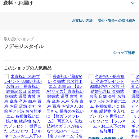
送料・お届け
●アクリルスタンド付属
お支払い方法
安心・安全への取り組み
※写真入れご希望の方はご注文後
写真送付のご案内をさせて頂きます。
取り扱いショップ
フデモジスタイル
ショップ詳細
ご注文の流れ
このショップの人気商品
文章提案（修正可）
↓
制作（修正不可）
↓
完成画像
↓
発送
※お急ぎ便注文につきましては事前確認は無しで
卒寿祝い 長寿祝い 卒