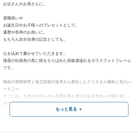
お父さんやお母さんに。
退職祝いや
お誕生日やお子様へのプレセントとして。
還暦や長寿のお祝いに。
もちろん自分自身の記念としても。
心を込めて書かせていただきます。
漆器の伝統色の黒に桜をちりばめた高級感溢れるガラスフォトフレーム
です。
独自の塗料研究と加工技術の追求から創出したクリスタル微粒と光のハ
ーモニー。
そこには、七色のやわらかい反射効果と奥行のある色合いが織り成し、
煌めきの瞬間が楽しめます。
もっと見る ＋
※※※※※※※※※※※※※※※
フルネーム、お二人用はお値段が変わります。
※※※※※※※※※※※※※※※