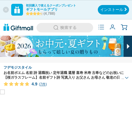
初回購入で使えるクーポンプレゼント
ギフトモールアプリ
インストール
(4,788)
フデモジスタイル
お名前ポエム 名前 詩 退職祝い 定年退職 還暦 喜寿 米寿 古希などのお祝いに
【桜ガラスフレーム】名前ギフト詩 写真入り お父さん お母さん 敬老の日 伝統
...
技術とガラスが織りなす光のハーモニー 1人用 1人下のお名前専用 ネーム
4.9
(
7件
)
ポエム 名前の詩