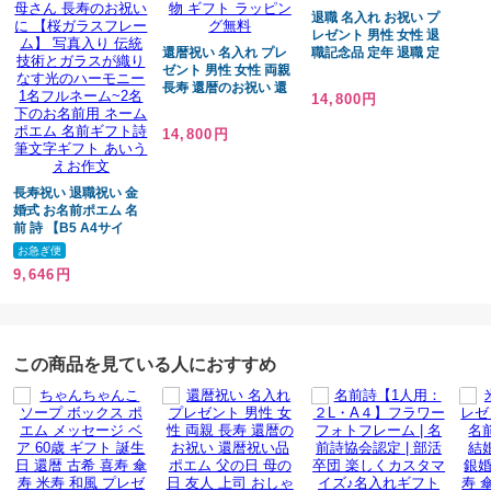
弊社の登録商標となります。
退職 名入れ お祝い プ
レゼント 男性 女性 退
名前ギフト詩とはお客様からお名前を使ってポエムのご依頼を受け
還暦祝い 名入れ プレ
職記念品 定年 退職 定
ゼント 男性 女性 両親
年退職 男性定年退職祝
文章中にお名前を織り込んで世界にたったひとつの完全オリジナルポエ
長寿 還暦のお祝い 還
い プレゼント 職場 上
14,800円
ムを作成する
暦祝い品 ポエム 父の
司 父 母 ラッピング無
日 母の日 友人 上司 お
料
サービスとなります。また、一般的にはネームインポエムや名前詩、名
14,800円
しゃれ 赤 赤いもの 贈
詩などと言われることもあります。
り物 ギフト ラッピン
グ無料
長寿祝い 退職祝い 金
婚式 お名前ポエム 名
メッセージについて
前 詩 【B5 A4サイ
ズ】喜寿祝い 銀婚式
お急ぎ便
お届けする方のお名前（ふりがな）、用途、
還暦 古希 喜寿 傘寿 米
9,646円
寿 卒寿 白寿 百寿 お父
お相手の方とのご関係、贈る人のイメージや
さん お母さん 長寿の
どんな言葉を書いてほしいかなど、
お祝いに 【桜ガラスフ
レーム】 写真入り 伝
備考欄に分かる範囲でご入力をお願いいたします。
統技術とガラスが織り
この商品を見ている人におすすめ
なす光のハーモニー 1
名フルネーム~2名下の
お名前用 ネームポエム
サイズ
名前ギフト詩 筆文字ギ
フト あいうえお作文
額外側：293mm×193mm