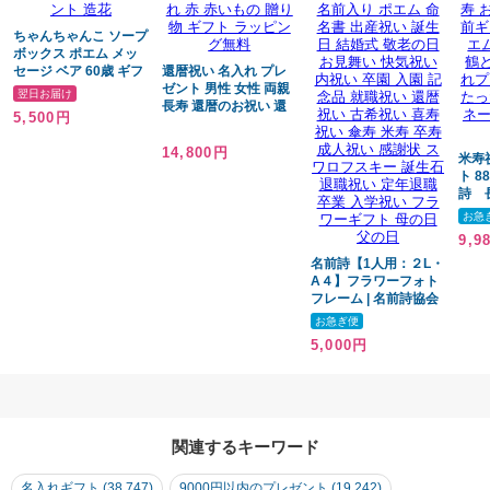
オリジナル
ちゃんちゃんこ ソープ
ボックス ポエム メッ
本体/ガラス
セージ ベア 60歳 ギフ
還暦祝い 名入れ プレ
ト 誕生日 還暦 古希 喜
ゼント 男性 女性 両親
スタンド/アクリル
翌日お届け
寿 傘寿 米寿 和風 プレ
長寿 還暦のお祝い 還
5,500円
ゼント 造花
暦祝い品 ポエム 父の
日 母の日 友人 上司 お
14,800円
しゃれ 赤 赤いもの 贈
米寿
り物 ギフト ラッピン
ト 8
グ無料
詩 
日 
お急
古希 
9,9
寿 百
名前詩【1人用：２L・
名前
A４】フラワーフォト
エム
フレーム | 名前詩協会
と亀
認定 | 部活 卒団 楽しく
レゼ
お急ぎ便
カスタマイズ♪名入れ
ひと
5,000円
ギフト 名前入り ポエ
お二
ム 命名書 出産祝い 誕
生日 結婚式 敬老の日
お見舞い 快気祝い 内
祝い 卒園 入園 記念品
就職祝い 還暦祝い 古
関連するキーワード
希祝い 喜寿祝い 傘寿
米寿 卒寿 成人祝い 感
名入れギフト (38,747)
9000円以内のプレゼント (19,242)