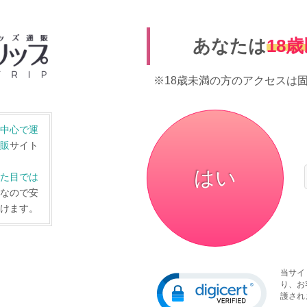
あなたは
18
※18歳未満の方のアクセスは
中心で運
販
サイト
はい
た目では
なので安
けます。
当サイト
り、お
護され