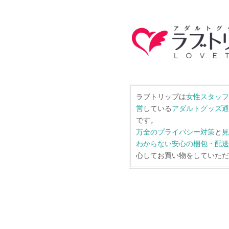
ラブトリップは
女性スタッフ
営
している
アダルトグッズ通
です。
万全のプライバシー対策
と
見
わからない安心の梱包・配送
心してお買い物をしていただ