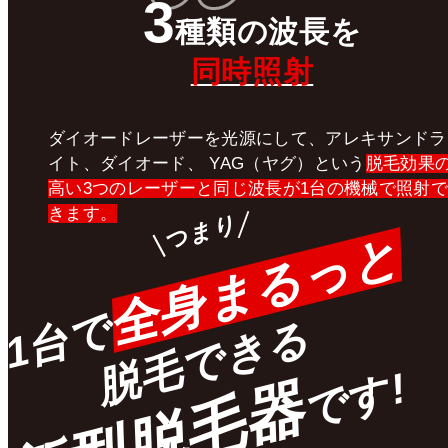
3
種類
の
波長
を
同時照射
ダイオードレーザーを光源にして、アレキサンドラ
イト、ダイオード、 YAG（ヤグ）という
脱毛効果
高い3つのレーザーと同じ波長が1台の機械で照射で
きます。
つまり
全身まるっと
1台で
脱毛できる
です!
新型脱毛器