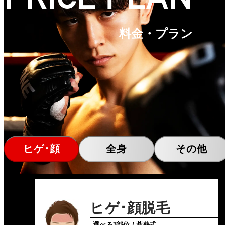
料金・プラン
ヒゲ･顔
全身
その他
ヒゲ･顔脱毛
選べる3部位 / 蓄熱式