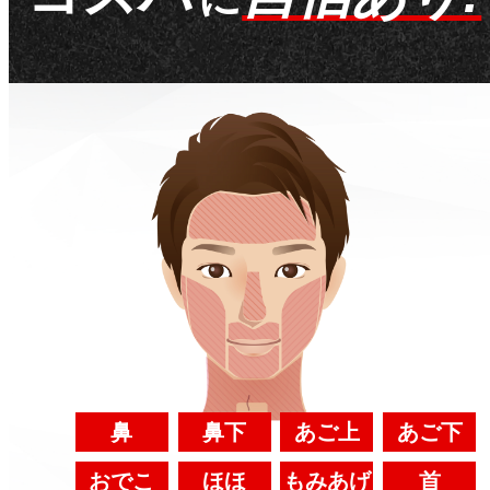
鼻
鼻下
あご上
あご下
おでこ
ほほ
もみあげ
首