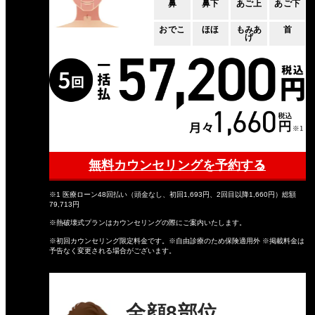
鼻
鼻下
あご上
あご下
おでこ
ほほ
もみあ
首
げ
無料カウンセリングを予約する
※1 医療ローン48回払い（頭金なし、初回1,693円、2回目以降1,660円）総額
79,713円
※熱破壊式プランはカウンセリングの際にご案内いたします。
※初回カウンセリング限定料金です。※自由診療のため保険適用外 ※掲載料金は
予告なく変更される場合がございます。
全顔8部位