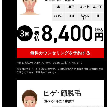
鼻
鼻下
あご上
あご下
おでこ
ほほ
もみあ
首
げ
無料カウンセリングを予約する
※熱破壊式プランはカウンセリングの際にご案内いたします。
※初回カウンセリング限定料金です。※自由診療のため保険適用外 ※掲載料金は
予告なく変更される場合がございます。
ヒゲ･顔脱毛
選べる6部位 / 蓄熱式