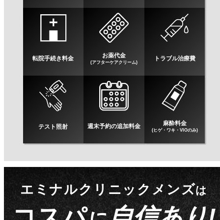
お薬代金
転院手続き料金
トラブル治療費
(アフターケアクリーム)
麻酔料金
週末予約の追加料金
テスト照射
(ヒゲ・ワキ・VIOのみ)
エミナルクリニックメンズ
は
コスパ
自信あり!
に