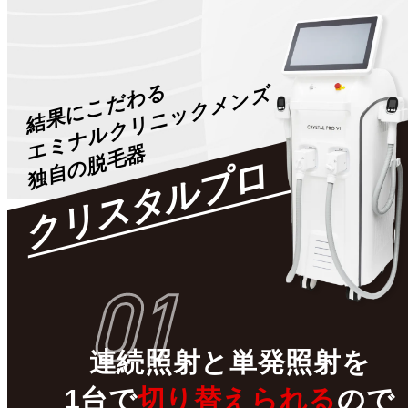
結果にこだわる
エミナルクリニックメンズ
独自の脱毛器
クリスタルプロ
01
連続照射
と
単発照射
を
1台で
切り替えられる
ので