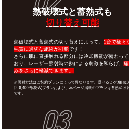
02
熱破壊式
と
蓄熱式
も
切り替え可能
熱破壊式と蓄熱式の切り替えによって、
1台で様々
毛質に適切な施術が可能
です！
さらに肌に直接触れる部分には冷却機能が備わって
おり、レーザー照射時の熱による刺激を和らげ、
痛
みをさらに軽減できます。
※照射方法はご契約プランによって異なります。選べるヒゲ3部位3
回 8,400円(税込)プランおよび、本ページ掲載のプランは蓄熱式照
です。
03