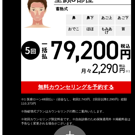
蓄熱式
鼻
鼻下
あご上
あご下
おでこ
ほほ
もみあ
首
げ
無料カウンセリングを予約する
※1 医療ローン48回払い（頭金なし、初回2,743円、2回目以降2,290円）総額
110,373円
※熱破壊式プランはカウンセリングの際にご案内いたします。
※初回カウンセリング限定料金です。※自由診療のため保険適用外 ※掲載料金は
予告なく変更される場合がございます。