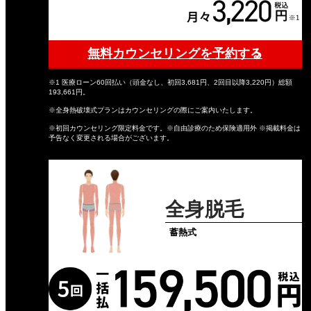
無料カウンセリングを予約する
※1 医療ローン60回払い（頭金なし、初回3,681円、2回目以降3,220円）総額
193,661円。
※全身熱破壊式プランはカウンセリングの際にご案内いたします。
※初回カウンセリング限定料金です。※自由診療のため保険適用外 ※掲載料金は
予告なく変更される場合がございます。
全身脱毛
蓄熱式