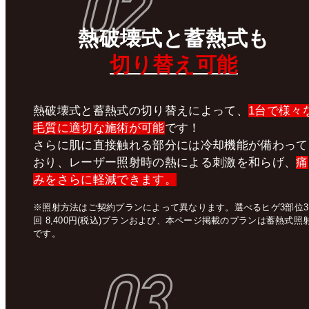
02
熱破壊式
と
蓄熱式
も
切り替え可能
熱破壊式と蓄熱式の切り替えによって、
1台で様々
毛質に適切な施術が可能
です！
さらに肌に直接触れる部分には冷却機能が備わって
おり、レーザー照射時の熱による刺激を和らげ、
痛
みをさらに軽減できます。
※照射方法はご契約プランによって異なります。選べるヒゲ3部位3
回 8,400円(税込)プランおよび、本ページ掲載のプランは蓄熱式照
です。
03