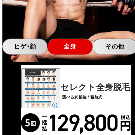
ヒゲ･顔
全身
その他
セレクト全身脱毛
選べる10部位 / 蓄熱式