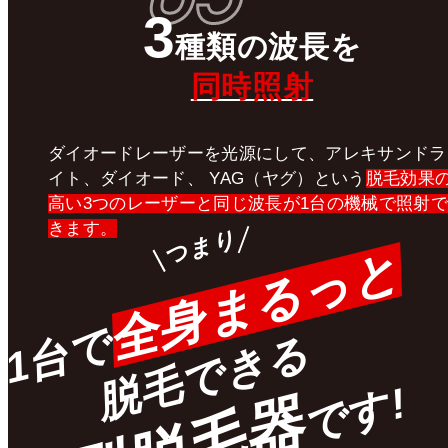
3
種類
の
波長
を
同時照射
ダイオードレーザーを光源にして、アレキサンドラ
イト、ダイオード、 YAG（ヤグ）という
脱毛効果
高い3つのレーザーと同じ波長が1台の機械で照射で
きます。
つまり
全身まるっと
1台で
脱毛できる
です!