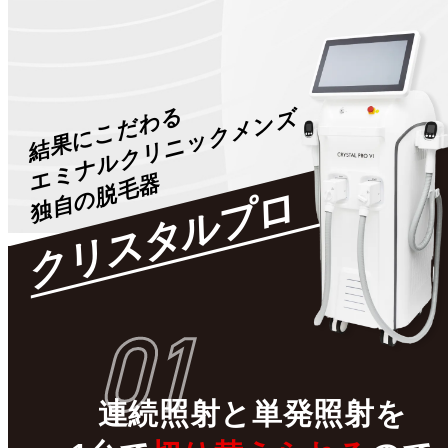
結果にこだわる
エミナルクリニックメンズ
独自の脱毛器
クリスタルプロ
01
連続照射
と
単発照射
を