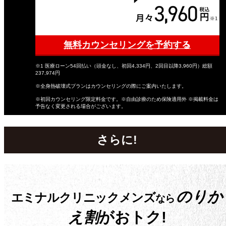
無料カウンセリングを予約する
※1 医療ローン54回払い（頭金なし、初回4,334円、2回目以降3,960円）総額
237,974円
※全身熱破壊式プランはカウンセリングの際にご案内いたします。
※初回カウンセリング限定料金です。※自由診療のため保険適用外 ※掲載料金は
予告なく変更される場合がございます。
さらに!
のりか
エミナルクリニックメンズ
なら
え割
がおトク!