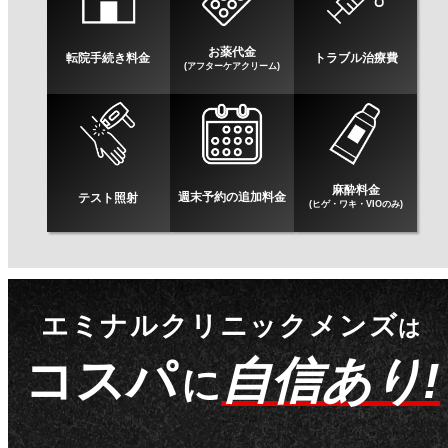
お薬代金
転院手続き料金
トラブル治療費
(アフターケアクリーム)
麻酔料金
週末予約の追加料金
テスト照射
(ヒゲ・ワキ・VIOのみ)
エミナルクリニックメンズ
は
コスパ
自信あり!
に