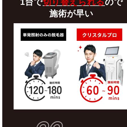
1台で
切り替えられる
ので
施術が早い