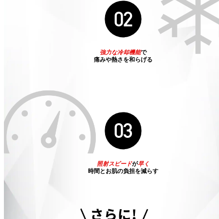
02
強力な冷却機能
で
痛みや熱さを和らげる
03
照射スピード
が
早く
時間とお肌の負担を減らす