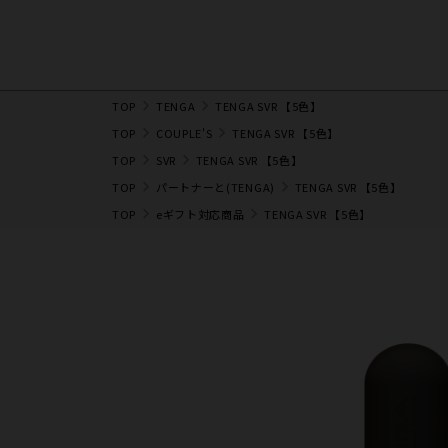
TOP
TENGA
TENGA SVR 【5色】
TOP
COUPLE'S
TENGA SVR 【5色】
TOP
SVR
TENGA SVR 【5色】
TOP
パートナーと(TENGA)
TENGA SVR 【5色】
TOP
eギフト対応商品
TENGA SVR 【5色】