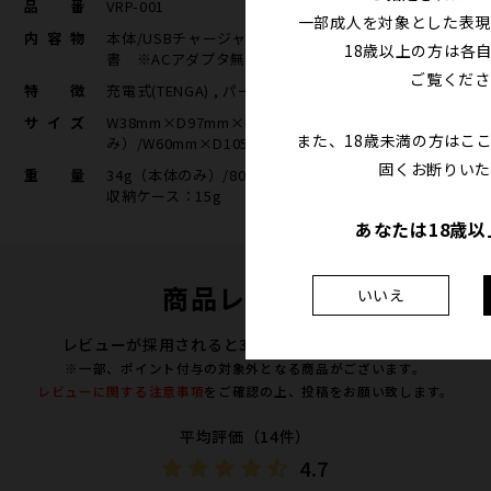
品番
VRP-001
一部成人を対象とした表現
内容物
本体/USBチャージャー/ポータブルケース/取扱説明
18歳以上の方は各
書 ※ACアダプタ無し
ご覧くださ
特徴
充電式(TENGA) , パートナーと（TENGA）
サイズ
W38mm×D97mm×H17mm（本体の
また、18歳未満の方はこ
み）/W60mm×D105mm×H32mm（外装込）
固くお断りいた
重量
34g（本体のみ）/80g（外装込）
収納ケース：15g
あなたは18歳
商品レビュー
いいえ
レビューが採用されると300ポイントプレゼント！
※一部、ポイント付与の対象外となる商品がございます。
レビューに関する注意事項
をご確認の上、投稿をお願い致します。
平均評価（14件）
4.7