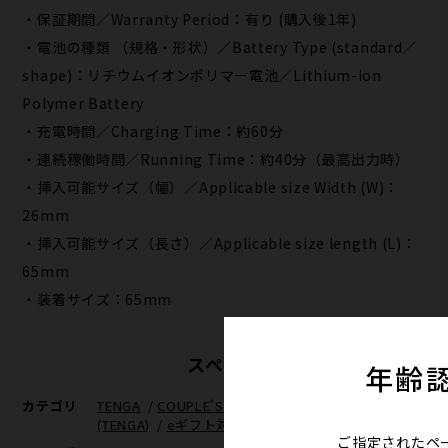
・保証期間／Warranty Period：有り (購入後1年)
・電池の種類 （規格・形状）／Battery Type (standard／
shape)：リチウムイオンポリマー電池／Lithium-ion
Polymer Battery
・充電時間／Charging Time：約60分
・連続稼働時間／Running Time：約40分（最高出力時）
・挿入可能サイズ（幅）／Applicable size Width (W)：
26mm
・挿入可能サイズ（長さ）／Applicable size length (L)：
65mm
・装着サイズ：65mm
スペック
年齢
カテゴリ
TENGA
/
COUPLE'S
/
SVR PLUS
/
パートナーと
(TENGA)
/
eギフト対応商品
ご指定されたペ