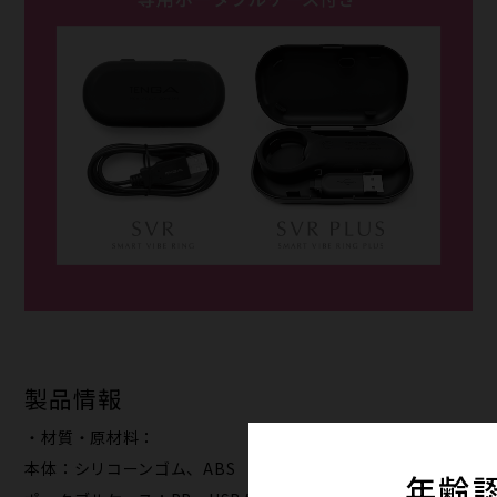
製品情報
・材質・原材料：
本体：シリコーンゴム、ABS
年齢