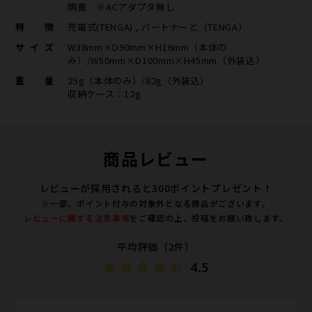
明書 ※ACアダプタ無し
特徴
充電式(TENGA) , パートナーと（TENGA）
サイズ
W38mm×D90mm×H16mm（本体の
み）/W50mm×D100mm×H45mm（外装込）
重量
25g（本体のみ）/82g（外装込）
収納ケース：12g
商品レビュー
レビューが採用されると300ポイントプレゼント！
※一部、ポイント付与の対象外となる商品がございます。
レビューに関する注意事項
をご確認の上、投稿をお願い致します。
平均評価（2件）
4.5