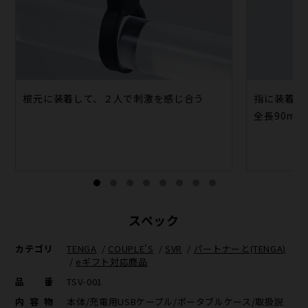
根元に装着して、２人で刺激を感じ合う
指に装着し
全長90m
スペック
カテゴリ
TENGA
/
COUPLE'S
/
SVR
/
パートナーと(TENGA)
/
eギフト対応商品
品番
TSV-001
内容物
本体/充電用USBケーブル/ポータブルケース/取扱説