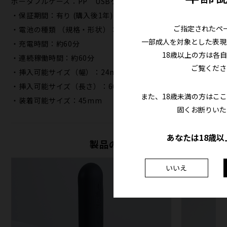
ポータブルケース：PP USBケーブル：PVC
・保証期間：有り (購入後1年)
ご指定されたペ
・電池の種類 （規格・形状）：リチウムイオンポリマー電池
一部成人を対象とした表現
・充電時間：約60分
18歳以上の方は各
・連続稼働時間：約60分
ご覧くださ
・挿入可能サイズ（幅）：24mm
・挿入可能サイズ（長さ）：60mm
また、18歳未満の方はこ
・装着可能サイズ：45mm
固くお断りいた
あなたは18歳以
製品の特徴
いいえ