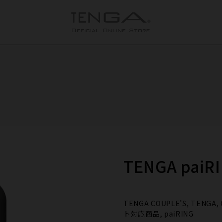
TENGA pai
TENGA COUPLE'S, TENGA
ト対応商品, paiRING