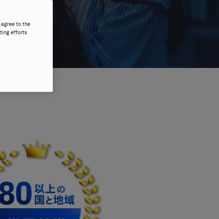
 agree to the
ting efforts