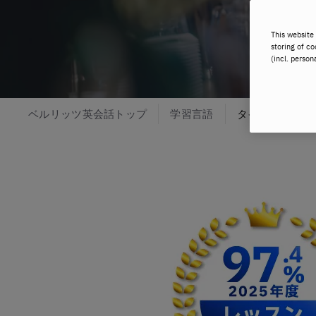
This website 
storing of co
(incl. person
ベルリッツ英会話トップ
学習言語
タイ語