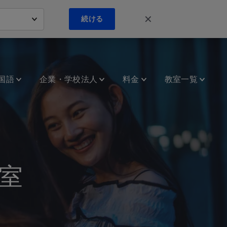
✕
続ける
国語
企業・学校法人
料金
教室一覧
室