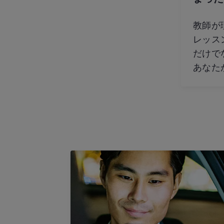
教師が
レッス
だけで
あなた