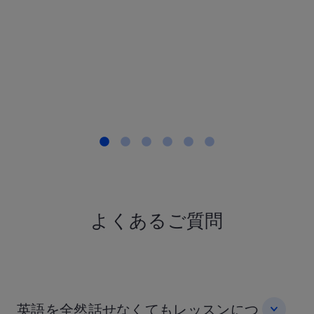
職・40代, 英
とても合っ
す。
T.Sさん IT
30代, 英語
もっと見る
よくあるご質問
英語を全然話せなくてもレッスンにつ