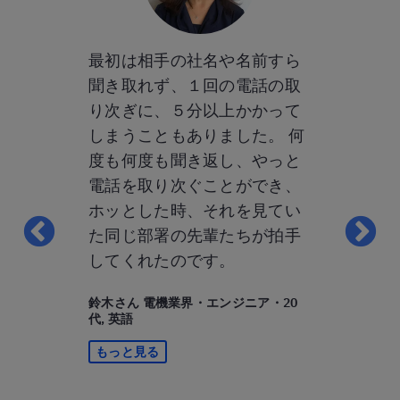
ルリッツっ
最初は相手の社名や名前すら
ベルリッツ
では？」と
聞き取れず、１回の電話の取
してわかっ
りますが、
り次ぎに、５分以上かかって
ります。そ
ーのみなさ
しまうこともありました。 何
回数」です
ドリーで、
度も何度も聞き返し、やっと
ツの教師は
はなかった
電話を取り次ぐことができ、
適していな
ん、レッスン
ホッとした時、それを見てい
その場です
はどんどん
た同じ部署の先輩たちが拍手
す。時制とか
ヘトヘトに
してくれたのです。
など）とか
したけど
手なところ
鈴木さん 電機業界・エンジニア・20
するために
してくれる
代, 英語
だと思って
かすために
もっと見る
したい」と
私にとって