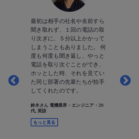
ルリッツっ
最初は相手の社名や名前すら
ベルリッツ
では？」と
聞き取れず、１回の電話の取
してわかっ
りますが、
り次ぎに、５分以上かかって
ります。そ
ーのみなさ
しまうこともありました。 何
回数」です
ドリーで、
度も何度も聞き返し、やっと
ツの教師は
はなかった
電話を取り次ぐことができ、
適していな
ん、レッスン
ホッとした時、それを見てい
その場です
はどんどん
た同じ部署の先輩たちが拍手
す。時制とか
ヘトヘトに
してくれたのです。
など）とか
したけど
手なところ
鈴木さん 電機業界・エンジニア・20
するために
してくれる
代, 英語
だと思って
かすために
もっと見る
したい」と
私にとって