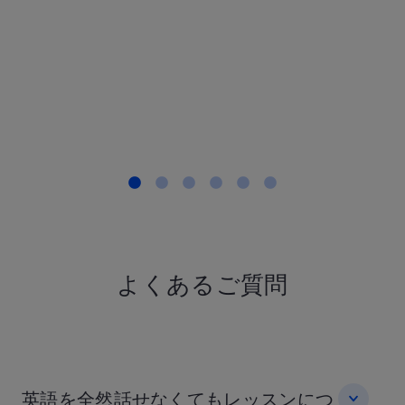
職・40代, 英
とても合っ
す。
T.Sさん IT
30代, 英語
もっと見る
よくあるご質問
英語を全然話せなくてもレッスンにつ