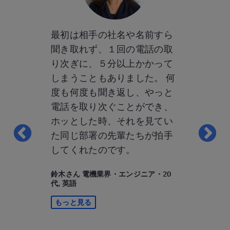
ルリッツっ
最初は相手の社名や名前すら
ベルリッツ
では？」と
聞き取れず、１回の電話の取
してわかっ
りますが、
り次ぎに、５分以上かかって
ります。そ
ーのみなさ
しまうこともありました。 何
回数」です
ドリーで、
度も何度も聞き返し、やっと
ツの教師は
はなかった
電話を取り次ぐことができ、
適していな
ん、レッスン
ホッとした時、それを見てい
その場です
はどんどん
た同じ部署の先輩たちが拍手
す。時制とか
ヘトヘトに
してくれたのです。
など）とか
したけど
手なところ
鈴木さん 電機業界・エンジニア・20
するために
してくれる
代, 英語
だと思って
かすために
もっと見る
したい」と
私にとって