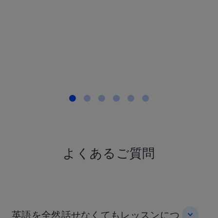
職・40代, 英
とても合っ
す。
T.Sさん IT
30代, 英語
もっと見る
よくあるご質問
英語を全然話せなくてもレッスンにつ