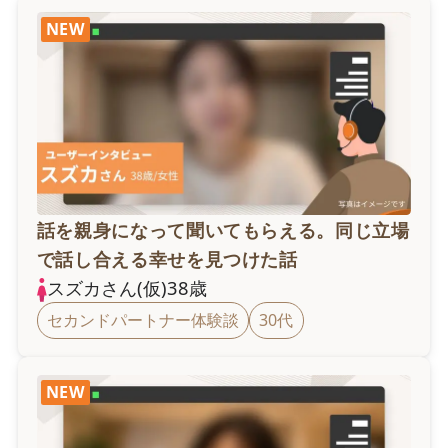
NEW
話を親身になって聞いてもらえる。同じ立場
で話し合える幸せを見つけた話
スズカ
さん(仮)
38
歳
セカンドパートナー体験談
30代
NEW