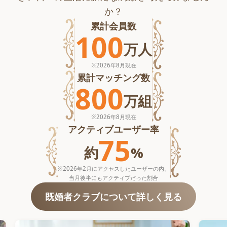
か？
累計会員数
100
万
人
※
2026年8月
現在
累計マッチング数
800
万
組
※
2026年8月
現在
アクティブユーザー率
75
約
%
※2026年2月にアクセスしたユーザーの内、
当月後半にもアクティブだった割合
既婚者クラブについて詳しく見る