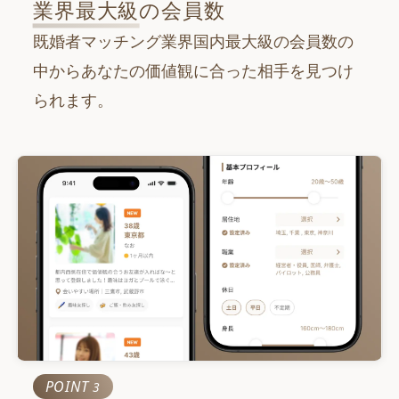
100
業界最大級
の会員数
万
人
既婚者マッチング業界国内最大級の会員数の
累計マッチング数
800
中からあなたの価値観に合った相手を見つけ
万
組
られます。
POINT
3