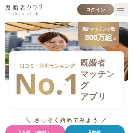
ログイン
累計マッチング数
800万
組
1
※
既婚者
口コミ・評判ランキング
No.1
マッチン
グ
2
※
アプリ
＼ さっそく始めてみよう ／
女性（無料）
男性