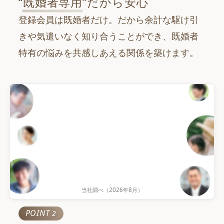
“
既婚者専用
”だから安心
登録会員は既婚者だけ。だから余計な駆け引
きや気遣いなく知り合うことができ、既婚者
特有の悩みを共感しあえる関係を築けます。
当社調べ（
2026年8月
）
累計会員数
POINT
2