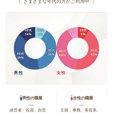
さまざまな年代の方がご利用中
50
代
20
代
50
代
20
代
14
%
9
%
8
%
9
%
30
代
30
代
40
代
40
代
38
%
43
%
40
%
39
%
男性
女性
男性
の職業
女性
の職業
経営者・役員、自営
主婦、事務、美容系、