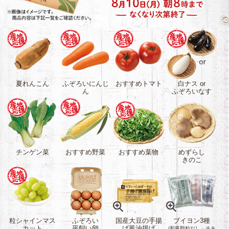
夏れんこん
ふぞろいにんじ
おすすめトマト
白ナス or
ん
ふぞろいなす
チンゲン菜
おすすめ野菜
おすすめ葉物
めずらし
きのこ
粒シャインマス
ふぞろい
国産大豆の手揚
ブイヨン3種
カット
平飼い卵
げ風油揚げ
(和風顆粒だし、チキ