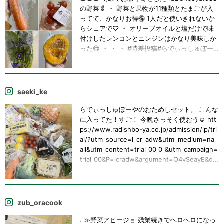
の野菜🥬 ・ 野菜と果物が11種類とたまごが入
ってて、かなりお得🉐 1人だと使いきれないか
らシェアで♡ ・ オリーブオイルと塩だけで味
付けしたレンコンとニンジンはかなり美味しか
った😋 ・ ・ ・ #時差投稿#らでぃっしゅぼー
や#有機野菜#減農薬野菜#野菜のステーキ#野
菜のお取り寄せ#野菜を食べよう
saeki_ke
らでぃっしゅぼーやのおためしセット。 こんな
に入ってた！すご！ 今晩さっそく使おう☺️ htt
ps://www.radishbo-ya.co.jp/admission/lp/tri
al/?utm_source=l_cr_adw&utm_medium=na_
all&utm_content=trial_00_0_&utm_campaign=
trial_00&P=lcradw&argument=Q4vSeayE&dm
ai=a5f8d5929a29ea&gad_source=1&gclid=Cj
0KCQjw5cOwBhCiARIsAJ5njuavTM7X-xJJw
UZ2ir96xkRI87sJwhft8DQfygFduYnMfpzzgm
ECxH4aApFbEALw_wcB 以後は、たくさん買
zub_oracook
わないと送料が掛かるので、悩むところです
が、まずは味わってみます！！ #らでぃっしゅ
. ≫野菜アヒージョ 残業続きでヘロヘロになっ