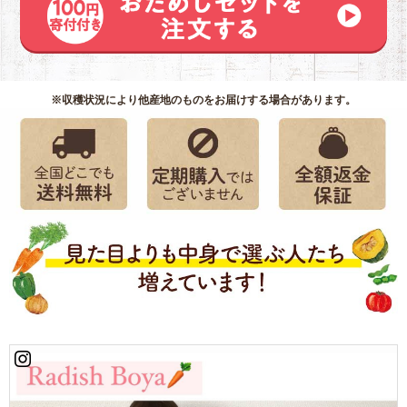
糖)、酵母エキス
(天然由来)、昆布
粉末
チキンブイヨン
原材料：食塩(国
内製造)、砂糖(ビ
※収穫状況により他産地のものをお届けする場合があります。
ートグラニュー
糖)、チキンエキ
スパウダー(デキ
ストリン、チキ
ンエキス、食
塩)、酵母エキス
(天然由来)、マッ
シュポテトパウ
ダー、馬鈴薯澱
粉、オニオンパ
ウダー、人参パ
ウダー、揚げに
んにく(にんに
く、米油)、コシ
ョウ
アレルゲン：鶏
肉