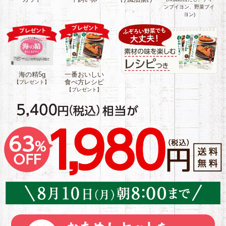
原材料：丸大豆
ンブイヨン、野菜ブイ
ヨン)
（国産）（分別
野菜ブイヨン原
生産流通管理済
材料：食塩(国内
み）、菜種油／
製造)、砂糖(さと
凝固剤（塩化マ
うきび)、酵母エ
グネシウム含有
キス(天然由来)、
物（にがり））
オニオンパウダ
海の精5g
一番おいしい
アレルゲン：大
ー、マッシュポ
食べ方レシピ
【プレゼント】
豆
テトパウダー、
【プレゼント】
醤油(小麦・大豆
を含む)、馬鈴薯
澱粉、人参パウ
ダー(人参)、揚げ
にんにく(にんに
く、米油)、コシ
ョウ
アレルゲン：小
麦、大豆
和風顆粒だし原
材料：かつお節
粉末(国内製造)、
食塩、砂糖(ビー
トグラニュー