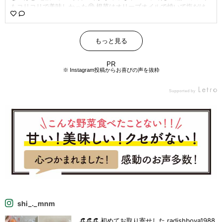
もコリコリで美味しかった🥺 根菜はオリーブオイルで焼いて塩だけ
でで どれも美味しくて楽ちんやし大満足♡‼︎ 他の食材も頼んで美味し
かったけど 想像よりも小ぶりやった😅😅笑 ほんでダンボール📦って
なんでこんな入りたがるんやろか笑 食材出してたら食材抱えて入り
もっと見る
だして 八百屋さんごっこが始まりまった🤣笑 #ラディッシュボーヤ #
らでぃっしゅぼーや #らでぃっしゅぼーやの食材で作ったご飯 #野菜
レシピ #2歳差育児 #2歳差姉妹 #女の子ママ #料理記録 #蓮根レシピ
PR
※ Instagram投稿からお喜びの声を抜粋
#晩御飯のおかず
Supported by
shi_._mnm
👒👒👒 初めてお取り寄せした radishboya1988