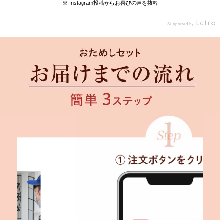
し #ひとりごはん #ずぼら飯 #ズボラ飯 #一口
※ Instagram投稿からお喜びの声を抜粋
コンロ #食べるの好きな人と繋がりたい #美味
しいもの好きな人と繋がりたい #グルメ好きな
Supported by
人と繋がりたい #料理好きな人と繋がりたい