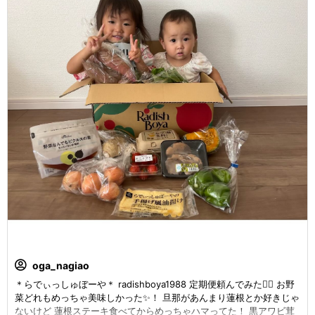
oga_nagiao
＊らでぃっしゅぼーや＊ radishboya1988 定期便頼んでみた🙆‍♀️ お野
菜どれもめっちゃ美味しかった✨！ 旦那があんまり蓮根とか好きじゃ
ないけど 蓮根ステーキ食べてからめっちゃハマってた！ 黒アワビ茸