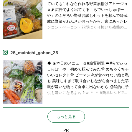
ぼーや #お試し
ていてもこれなら作れる野菜素揚げアヒージョ
🧄🌶️ 広告でよく出てくる「らでいっしゅぼー
や」のふぞろい野菜お試しセットを頼んで冷蔵
庫に野菜がわんさかおったから、家にあったレ
ンコン・ベーコン・花型にくり抜いた残骸の人
参と、届いた＼しめじく君／を、オリーブオイ
ル一味にんにく岩塩ブラックペッパーでひたす
らグツグツさせるだけ💮 しめじの軸やからしめ
じく君。 こいつが旨みたっぷりで美味しいのな
25_mainichi_gohan_25
んの😳 普段は出荷する時に捨てられる部分らし
いけど、こんなに美味しいんやったらしめじと
◆ 🍙本日のメニュー🍙#糖質制限 👑#らでぃっ
一緒にスーパーで販売してくれたらいいのに💭
しゅぼーや 初めて頼んでみた💜 めちゃくちゃ
中身は高品質やのに綺麗な形じゃないからって
いいセレクト💜 ピーマン🫑が食べれない娘と私
価値が下がってしまう野菜達。悲しい世の中
も 美味しすぎて取り合いしながら食べました🤣
や、、 見てくればっかり気にすると大事なもの
親が嫌いな物って食卓に出ないから 必然的に子
を見落とすよーと常日頃思う😌(深っ) #アヒー
供も嫌いになるよね？w ＊ ＊ #簡単レシピ#時
ジョ #野菜のアヒージョ #オリーブオイル #に
短レシピ #le_creuset #昼食#夕食#夕飯記録#
んにく #れんこん #レンコン #蓮根 #人参 #に
ごはん記録#レシピ#節約レシピ#recipe#cooki
んじん #ニンジン #ベーコン #厚切りベーコン
ng#家族ご飯#夫婦ご飯#ダイエットメニュー#
#野菜たっぷり #不揃い野菜 #ふぞろい野菜 #ら
創作料理#手作り料理#肉料理#野菜#魚料理#簡
もっと見る
でぃっしゅぼーや #しめじく君 #しめじく #お
単料理#料理#料理好きの人と繋がりたい#おう
うちごはん #おうちご飯 #OLごはん #一人暮ら
ち時間
PR