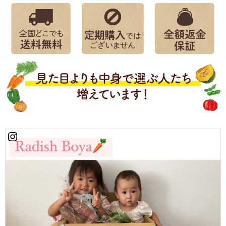
スパウダー(デキ
ストリン、チキ
ンエキス、食
塩)、酵母エキス
(天然由来)、マッ
シュポテトパウ
ダー、馬鈴薯澱
粉、オニオンパ
ウダー、人参パ
ウダー、揚げに
んにく(にんに
く、米油)、コシ
ョウ
アレルゲン：鶏
肉