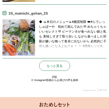
ル一味にんにく岩塩ブラックペッパーでひたす
らグツグツさせるだけ💮 しめじの軸やからしめ
じく君。 こいつが旨みたっぷりで美味しいのな
25_mainichi_gohan_25
んの😳 普段は出荷する時に捨てられる部分らし
いけど、こんなに美味しいんやったらしめじと
◆ 🍙本日のメニュー🍙#糖質制限 👑#らでぃっ
一緒にスーパーで販売してくれたらいいのに💭
しゅぼーや 初めて頼んでみた💜 めちゃくちゃ
中身は高品質やのに綺麗な形じゃないからって
いいセレクト💜 ピーマン🫑が食べれない娘と私
価値が下がってしまう野菜達。悲しい世の中
も 美味しすぎて取り合いしながら食べました🤣
や、、 見てくればっかり気にすると大事なもの
親が嫌いな物って食卓に出ないから 必然的に子
を見落とすよーと常日頃思う😌(深っ) #アヒー
供も嫌いになるよね？w ＊ ＊ #簡単レシピ#時
ジョ #野菜のアヒージョ #オリーブオイル #に
短レシピ #le_creuset #昼食#夕食#夕飯記録#
んにく #れんこん #レンコン #蓮根 #人参 #に
ごはん記録#レシピ#節約レシピ#recipe#cooki
んじん #ニンジン #ベーコン #厚切りベーコン
ng#家族ご飯#夫婦ご飯#ダイエットメニュー#
#野菜たっぷり #不揃い野菜 #ふぞろい野菜 #ら
創作料理#手作り料理#肉料理#野菜#魚料理#簡
もっと見る
でぃっしゅぼーや #しめじく君 #しめじく #お
単料理#料理#料理好きの人と繋がりたい#おう
うちごはん #おうちご飯 #OLごはん #一人暮ら
ち時間
PR
し #ひとりごはん #ずぼら飯 #ズボラ飯 #一口
※ Instagram投稿からお喜びの声を抜粋
コンロ #食べるの好きな人と繋がりたい #美味
しいもの好きな人と繋がりたい #グルメ好きな
Supported by
人と繋がりたい #料理好きな人と繋がりたい