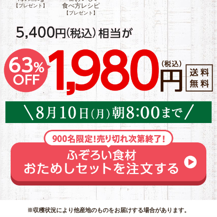
ー、マッシュポ
食べ方レシピ
【プレゼント】
豆
テトパウダー、
【プレゼント】
醤油(小麦・大豆
を含む)、馬鈴薯
澱粉、人参パウ
ダー(人参)、揚げ
にんにく(にんに
く、米油)、コシ
ョウ
アレルゲン：小
麦、大豆
和風顆粒だし原
材料：かつお節
粉末(国内製造)、
食塩、砂糖(ビー
トグラニュー
糖)、酵母エキス
(天然由来)、昆布
粉末
チキンブイヨン
原材料：食塩(国
内製造)、砂糖(ビ
ートグラニュー
※収穫状況により他産地のものをお届けする場合があります。
糖)、チキンエキ