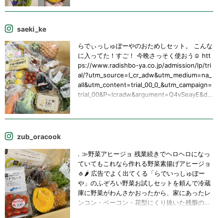
菜のお取り寄せ#野菜を食べよう
saeki_ke
らでぃっしゅぼーやのおためしセット。 こんな
に入ってた！すご！ 今晩さっそく使おう☺️ htt
ps://www.radishbo-ya.co.jp/admission/lp/tri
al/?utm_source=l_cr_adw&utm_medium=na_
all&utm_content=trial_00_0_&utm_campaign=
trial_00&P=lcradw&argument=Q4vSeayE&dm
ai=a5f8d5929a29ea&gad_source=1&gclid=Cj
0KCQjw5cOwBhCiARIsAJ5njuavTM7X-xJJw
UZ2ir96xkRI87sJwhft8DQfygFduYnMfpzzgm
ECxH4aApFbEALw_wcB 以後は、たくさん買
zub_oracook
わないと送料が掛かるので、悩むところです
が、まずは味わってみます！！ #らでぃっしゅ
. ≫野菜アヒージョ 残業続きでヘロヘロになっ
ぼーや #お試し
ていてもこれなら作れる野菜素揚げアヒージョ
🧄🌶️ 広告でよく出てくる「らでいっしゅぼー
や」のふぞろい野菜お試しセットを頼んで冷蔵
庫に野菜がわんさかおったから、家にあったレ
ンコン・ベーコン・花型にくり抜いた残骸の人
参と、届いた＼しめじく君／を、オリーブオイ