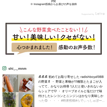
レシピ #2歳差育児 #2歳差姉妹 #女の子ママ #料理記録 #蓮根レシピ
PR
※ Instagram投稿からお喜びの声を抜粋
#晩御飯のおかず
Supported by
shi_._mnm
👒👒👒 初めてお取り寄せした radishboya1988
の野菜🥬 ・ 野菜と果物が11種類とたまごが入
ってて、かなりお得🉐 1人だと使いきれないか
らシェアで♡ ・ オリーブオイルと塩だけで味
付けしたレンコンとニンジンはかなり美味しか
った😋 ・ ・ ・ #時差投稿#らでぃっしゅぼー
や#有機野菜#減農薬野菜#野菜のステーキ#野