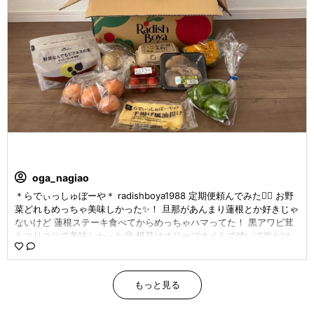
oga_nagiao
＊らでぃっしゅぼーや＊ radishboya1988 定期便頼んでみた🙆‍♀️ お野
菜どれもめっちゃ美味しかった✨！ 旦那があんまり蓮根とか好きじゃ
ないけど 蓮根ステーキ食べてからめっちゃハマってた！ 黒アワビ茸
もコリコリで美味しかった🥺 根菜はオリーブオイルで焼いて塩だけ
でで どれも美味しくて楽ちんやし大満足♡‼︎ 他の食材も頼んで美味し
かったけど 想像よりも小ぶりやった😅😅笑 ほんでダンボール📦って
なんでこんな入りたがるんやろか笑 食材出してたら食材抱えて入り
もっと見る
だして 八百屋さんごっこが始まりまった🤣笑 #ラディッシュボーヤ #
らでぃっしゅぼーや #らでぃっしゅぼーやの食材で作ったご飯 #野菜