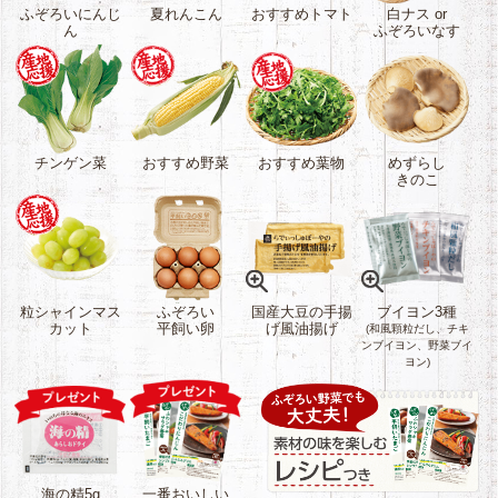
ふぞろいにんじ
夏れんこん
おすすめトマト
白ナス or
ん
ふぞろいなす
チンゲン菜
おすすめ野菜
おすすめ葉物
めずらし
きのこ
粒シャインマス
ふぞろい
国産大豆の手揚
ブイヨン3種
カット
平飼い卵
げ風油揚げ
(和風顆粒だし、チキ
原材料：丸大豆
ンブイヨン、野菜ブイ
ヨン)
（国産）（分別
野菜ブイヨン原
生産流通管理済
材料：食塩(国内
み）、菜種油／
製造)、砂糖(さと
凝固剤（塩化マ
うきび)、酵母エ
グネシウム含有
キス(天然由来)、
物（にがり））
オニオンパウダ
海の精5g
一番おいしい
アレルゲン：大