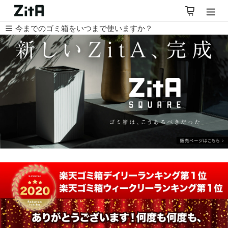
コ
カート
ン
テ
今までのゴミ箱をいつまで使いますか？
ン
ツ
に
ス
キ
ッ
プ
す
る